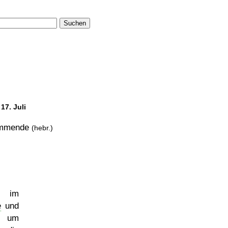
Suchen
17. Juli
mmende
(hebr.)
e im
e
und
e um