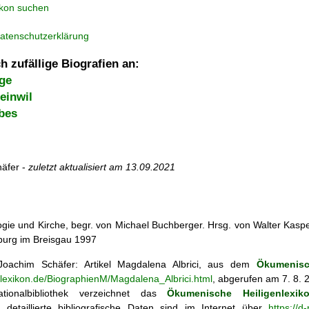
ikon suchen
atenschutzerklärung
h zufällige Biografien an:
ige
einwil
bes
äfer -
zuletzt aktualisiert am
13.09.2021
ogie und Kirche, begr. von Michael Buchberger. Hrsg. von Walter Kasper,
iburg im Breisgau 1997
oachim Schäfer: Artikel
Magdalena Albrici, aus dem
Ökumenisc
nlexikon.de/BiographienM/Magdalena_Albrici.html
, abgerufen am 7. 8. 
tionalbibliothek verzeichnet das
Ökumenische Heiligenlexik
ie; detaillierte bibliografische Daten sind im Internet über
https://d