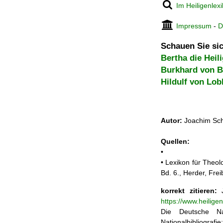
Im Heiligenlex
Impressum
-
D
Schauen Sie sic
Bertha die Heil
Burkhard von B
Hildulf von Lob
Autor:
Joachim Sch
Quellen:
•
• Lexikon für Theol
Bd. 6., Herder, Fre
korrekt zitieren:
J
https://www.heilige
Die Deutsche Na
Nationalbibliograf