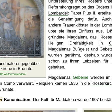
Unterstellung ihres Klosters unte
Reformkongregation des Ordens i
Lombardei
: Papst Pius II. erteilt
die Genehmigung dafür. Auch
andere Frauenklöster in der Lomb
übte sie ihren Einfluss aus. 14
gründete Magdalena das Kloste
Heiligen Dreifaltigkeit in
C
Magdalenas Bußgeist und Gebets
wurden gerühmt, deshalb wurd
schon zu ihren Lebzeiten für h
ndmalerei gegenüber
gehalten.
rkirche
in Brunate
Magdalenas
Gebeine
werden i
in Como verwahrt. Reliquien kamen 1936 in die
Klosterkir
Brunate.
Kanonisation:
Der Kult für Maddalena wurde
1907
bestäti