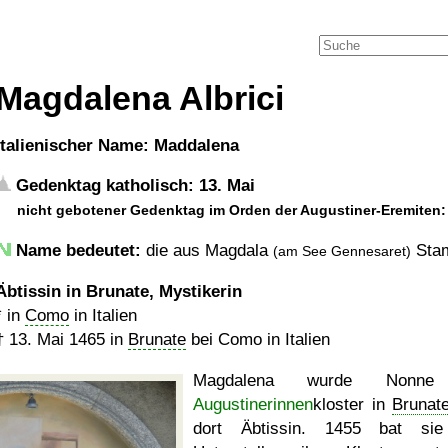
Magdalena Albrici
italienischer Name: Maddalena
Gedenktag katholisch: 13. Mai
nicht gebotener Gedenktag im Orden der Augustiner-Eremiten: 
Name bedeutet:
die aus Magdala
Sta
(am See Gennesaret)
Äbtissin in Brunate, Mystikerin
* in
Como
in Italien
†
13. Mai 1465
in
Brunate
bei Como in Italien
Magdalena wurde Nonn
Augustinerinnen
kloster in
Brunat
dort Äbtissin. 1455 bat si