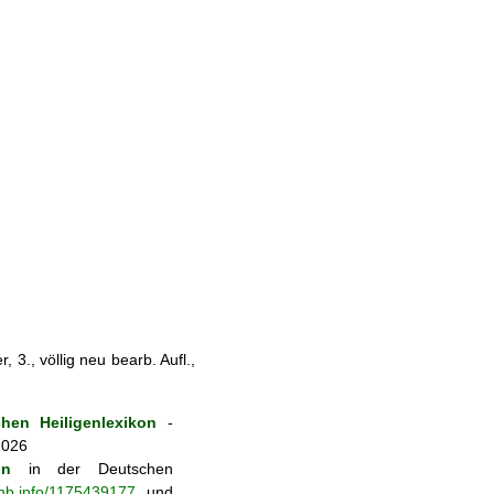
 3., völlig neu bearb. Aufl.,
hen Heiligenlexikon
-
2026
on
in der Deutschen
-nb.info/1175439177
und