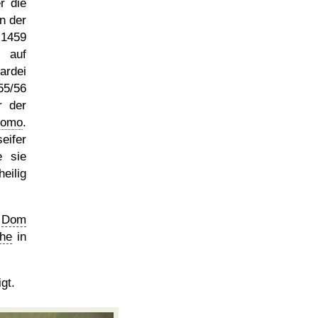
r die
n der
e 1459
 auf
ardei
55/56
r der
omo
.
eifer
e sie
eilig
m
Dom
che
in
gt.