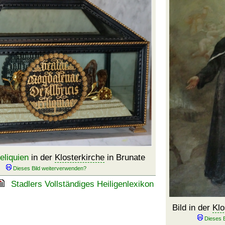
eliquien
in der
Klosterkirche
in Brunate
Stadlers Vollständiges Heiligenlexikon
Bild in der
Klo