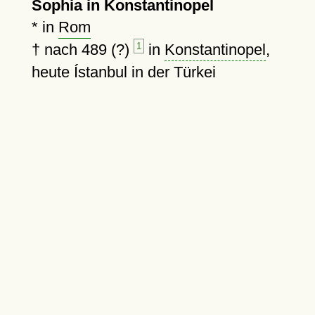
Sophia in Konstantinopel
* in
Rom
†
nach 489 (?)
1
in
Konstantinopel
,
heute Ístanbul in der Türkei