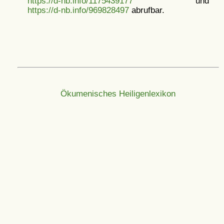
https://d-nb.info/1175439177
und
https://d-nb.info/969828497
abrufbar.
Ökumenisches Heiligenlexikon