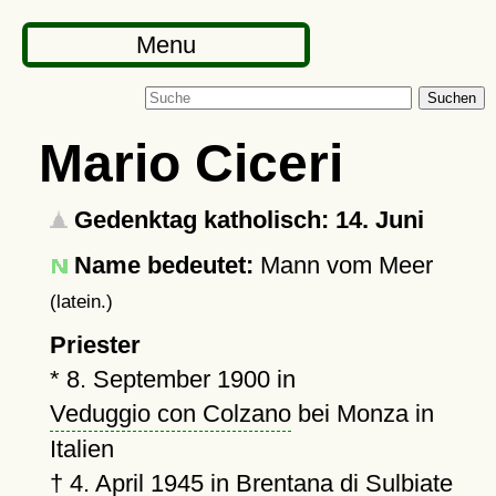
Menu
Suchen
Mario Ciceri
Gedenktag katholisch: 14. Juni
Name bedeutet:
Mann vom Meer
(latein.)
Priester
*
8. September 1900
in
Veduggio con Colzano
bei Monza in
Italien
†
4. April 1945
in
Brentana di Sulbiate