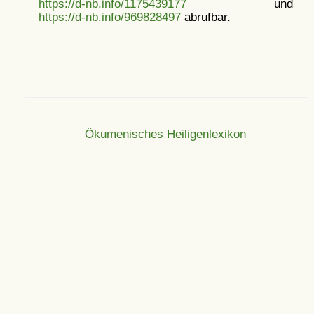
https://d-nb.info/1175439177
und
https://d-nb.info/969828497
abrufbar.
Ökumenisches Heiligenlexikon