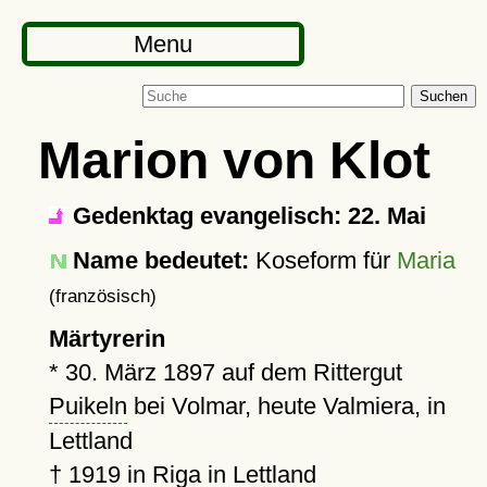
Menu
Suchen
Marion von Klot
Gedenktag evangelisch: 22. Mai
Name bedeutet:
Koseform für
Maria
(französisch)
Märtyrerin
*
30. März 1897
auf dem Rittergut
Puikeln
bei Volmar, heute Valmiera, in
Lettland
†
1919
in
Riga
in Lettland