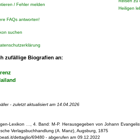
Reisen zu 
tieren / Fehler melden
Heiligen l
ere FAQs antworten!
ikon suchen
atenschutzerklärung
h zufällige Biografien an:
orenz
ailand
äfer -
zuletzt aktualisiert am
14.04.2026
iligen-Lexikon …, 4. Band: M-P. Herausgegeben von Johann Evangelist 
d'sche Verlagsbuchhandlung (A. Manz), Augsburg, 1875
ebeati.it/dettaglio/69480 - abgerufen am 09.12.2022