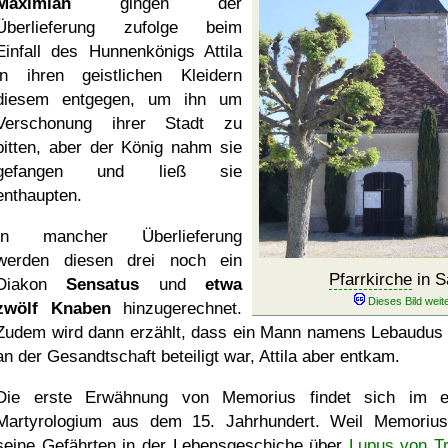
Maximian
gingen der
Überlieferung zufolge beim
Einfall des Hunnenkönigs Attila
in ihren geistlichen Kleidern
diesem entgegen, um ihn um
Verschonung ihrer Stadt zu
bitten, aber der König nahm sie
gefangen und ließ sie
enthaupten.
In mancher Überlieferung
werden diesen drei noch ein
Pfarrkirche
in S
Diakon
Sensatus
und
etwa
zwölf Knaben
hinzugerechnet.
Zudem wird dann erzählt, dass ein Mann namens Lebaudus
an der Gesandtschaft beteiligt war, Attila aber entkam.
Die erste Erwähnung von Memorius findet sich im 
Martyrologium aus dem 15. Jahrhundert. Weil Memoriu
seine Gefährten in der Lebensgeschiche über
Lupus von T