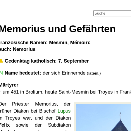
Memorius und Gefährten
französische Namen: Mesmin, Mémoirc
auch: Nemorius
Gedenktag katholisch: 7. September
Name bedeutet:
der sich Erinnernde
(latein.)
Märtyrer
†
um 451
in Brolium, heute
Saint-Mesmin
bei Troyes in Fran
Der Priester Memorius, der
früher Diakon bei Bischof
Lupus
in
Troyes
war, und der Diakon
Felix
sowie der Subdiakon