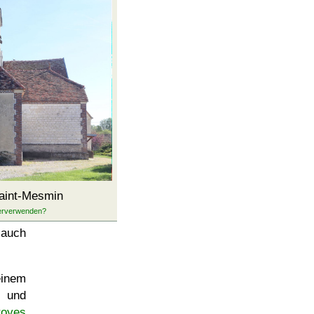
aint-Mesmin
 auch
einem
s und
royes