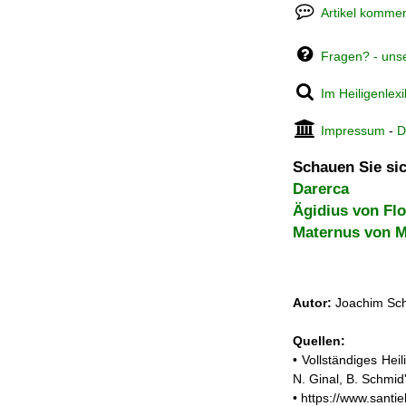
Artikel kommen
Fragen? - uns
Im Heiligenlex
Impressum
-
D
Schauen Sie sic
Darerca
Ägidius von Fl
Maternus von M
Autor:
Joachim Sch
Quellen:
• Vollständiges He
N. Ginal, B. Schmi
• https://www.santi