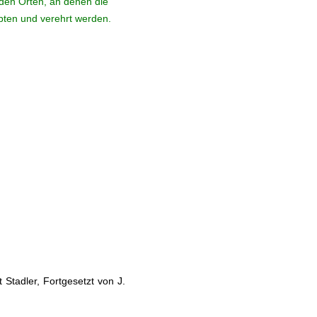
den Orten, an denen die
ebten und verehrt werden.
Stadler, Fortgesetzt von J.