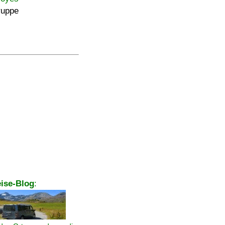
ruppe
ise-Blog
: