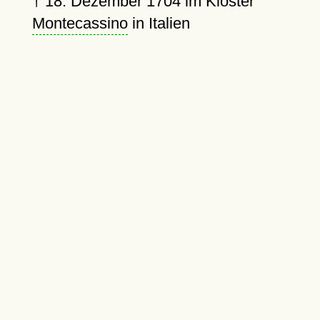
†
18. Dezember 1704
im Kloster
Montecassino
in Italien