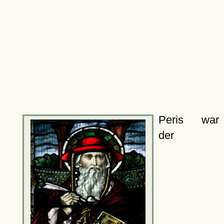
Peris war
der