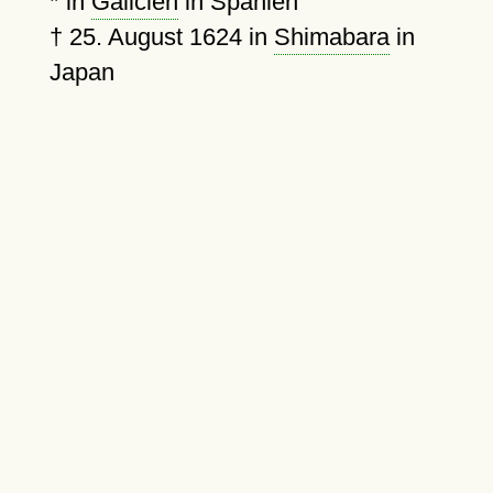
* in
Galicien
in Spanien
†
25. August 1624
in
Shimabara
in
Japan