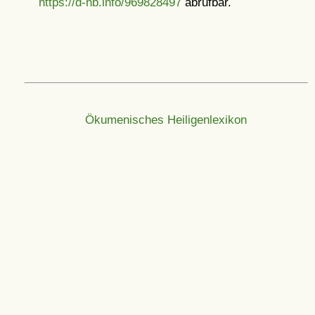
https://d-nb.info/969828497
abrufbar.
Ökumenisches Heiligenlexikon