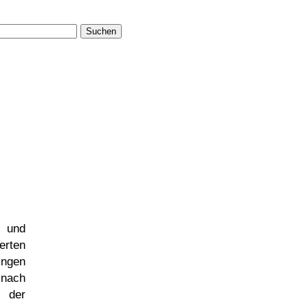
Suchen
und
erten
ingen
ach
d der