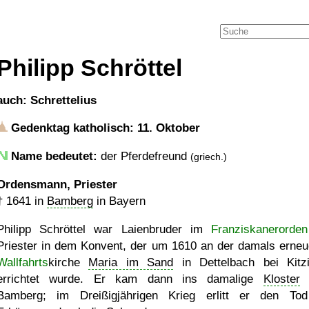
Philipp Schröttel
auch: Schrettelius
Gedenktag katholisch: 11. Oktober
Name bedeutet:
der Pferdefreund
(griech.)
Ordensmann, Priester
†
1641
in
Bamberg
in Bayern
Philipp Schröttel war Laienbruder im
Franziskanerorden
Priester in dem Konvent, der um 1610 an der damals erneu
Wallfahrts
kirche
Maria im Sand
in Dettelbach bei Kitz
errichtet wurde. Er kam dann ins damalige
Kloster
n
Bamberg; im Dreißigjährigen Krieg erlitt er den To