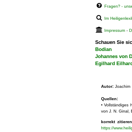
Fragen? - uns
Im Heiligenlex
Impressum
-
D
Schauen Sie sic
Bodian
Johannes von 
Egilhard Eilhar
Autor:
Joachim 
Quellen:
• Vollständiges
von J. N. Ginal
korrekt zitieren
https://www.heil