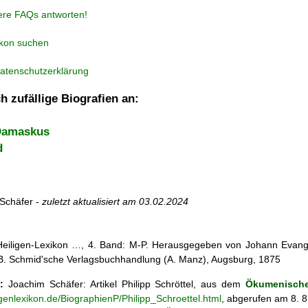
ere FAQs antworten!
ikon suchen
atenschutzerklärung
h zufällige Biografien an:
Damaskus
d
Schäfer -
zuletzt aktualisiert am
03.02.2024
 Heiligen-Lexikon …, 4. Band: M-P. Herausgegeben von Johann Evangel
, B. Schmid'sche Verlagsbuchhandlung (A. Manz), Augsburg, 1875
:
Joachim Schäfer: Artikel
Philipp Schröttel, aus dem
Ökumenische
igenlexikon.de/BiographienP/Philipp_Schroettel.html
, abgerufen am 8. 8