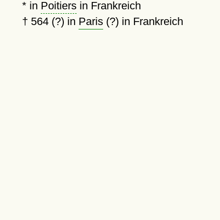
*
in
Poitiers
in Frankreich
†
564 (?)
in
Paris
(?) in Frankreich