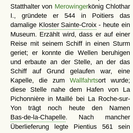
Statthalter von
Merowinger
könig Chlothar
I., gründete er 544 in Poitiers das
damalige
Kloster Sainte-Croix
- heute ein
Museum. Erzählt wird, dass er auf einer
Reise mit seinem Schiff in einen Sturm
geriet; er konnte die Wellen beruhigen
und erbaute an der Stelle, an der das
Schiff auf Grund gelaufen war, eine
Kapelle, die zum
Wallfahrts
ort wurde;
diese Stelle nahe dem Hafen von La
Pichonnière in Maillé bei La Roche-sur-
Yon trägt noch heute den Namen
Bas-de-la-Chapelle
. Nach mancher
Überlieferung legte Pientius 561 sein