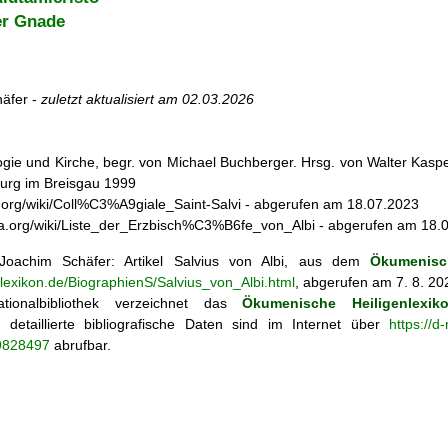
er Gnade
äfer -
zuletzt aktualisiert am
02.03.2026
ogie und Kirche, begr. von Michael Buchberger. Hrsg. von Walter Kasper,
burg im Breisgau 1999
dia.org/wiki/Coll%C3%A9giale_Saint-Salvi - abgerufen am 18.07.2023
edia.org/wiki/Liste_der_Erzbisch%C3%B6fe_von_Albi - abgerufen am 18.
oachim Schäfer: Artikel
Salvius von Albi, aus dem
Ökumenisc
nlexikon.de/BiographienS/Salvius_von_Albi.html
, abgerufen am 7. 8. 20
tionalbibliothek verzeichnet das
Ökumenische Heiligenlexik
ie; detaillierte bibliografische Daten sind im Internet über
https://d
69828497
abrufbar.