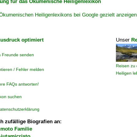
ng für das Ökumenische Heiligenlexikon
Ökumenischen Heiligenlexikons bei Google gezielt anzeigen
usdruck optimiert
Unser
Re
n Freunde senden
Reisen zu 
tieren / Fehler melden
Heiligen l
ere FAQs antworten!
ikon suchen
atenschutzerklärung
h zufällige Biografien an:
moto Familie
iutamicristo