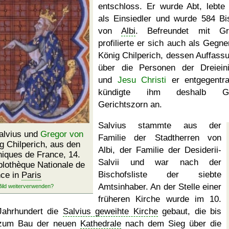
entschloss. Er wurde Abt, lebte
als Einsiedler und wurde 584 Bi
von
Albi
. Befreundet mit Gr
profilierte er sich auch als Gegne
König Chilperich, dessen Auffass
über die Personen der Dreieini
und
Jesu Christi
er entgegentra
kündigte ihm deshalb Go
Gerichtszorn an.
Salvius stammte aus der
alvius und
Gregor von
Familie der Stadtherren von
g Chilperich, aus den
Albi, der Familie der Desiderii-
iques de France, 14.
Salvii und war nach der
blothèque Nationale de
Bischofsliste der siebte
ce in
Paris
Amtsinhaber. An der Stelle einer
früheren Kirche wurde im 10.
Jahrhundert die
Salvius geweihte Kirche
gebaut, die bis
zum Bau der neuen
Kathedrale
nach dem Sieg über die