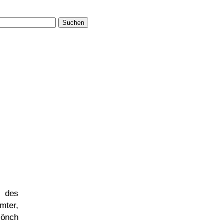
Suchen
s des
mter,
Mönch