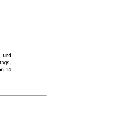
s und
tags,
on 14