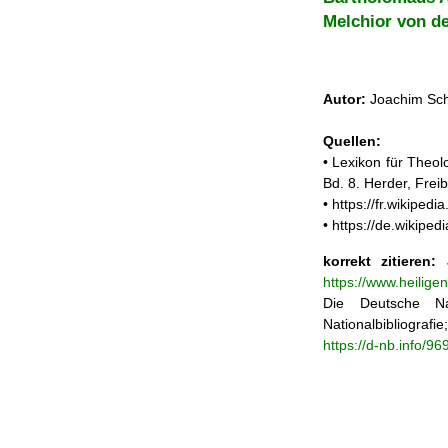
Melchior von d
Autor:
Joachim Sch
Quellen:
• Lexikon für Theol
Bd. 8. Herder, Frei
• https://fr.wikipe
• https://de.wikip
korrekt zitieren:
J
https://www.heilige
Die Deutsche Na
Nationalbibliograf
https://d-nb.info/9