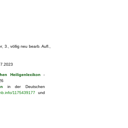
 3., völlig neu bearb. Aufl.,
07.2023
hen Heiligenlexikon
-
26
on
in der Deutschen
-nb.info/1175439177
und