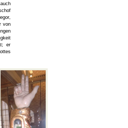
 auch
schof
egor,
r von
ungen
gkeit
t; er
ttes