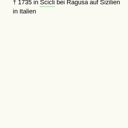
†
1735
in
Scicli
bei Ragusa auf Sizilien
in Italien