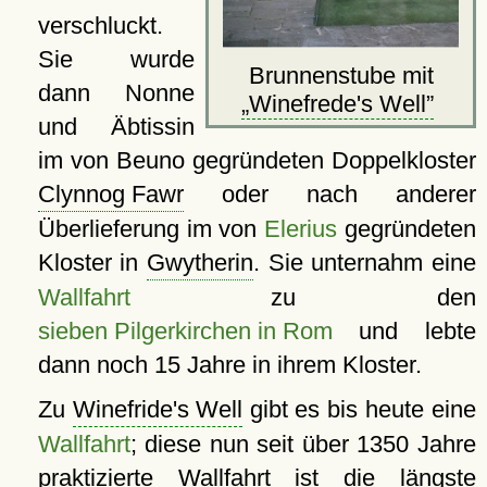
verschluckt.
Sie wurde
Brunnenstube mit
dann Nonne
Winefrede's Well
und Äbtissin
im von Beuno gegründeten Doppelkloster
Clynnog Fawr
oder nach anderer
Überlieferung im von
Elerius
gegründeten
Kloster in
Gwytherin
. Sie unternahm eine
Wallfahrt
zu den
sieben Pilgerkirchen in Rom
und lebte
dann noch 15 Jahre in ihrem Kloster.
Zu
Winefride's Well
gibt es bis heute eine
Wallfahrt
; diese nun seit über 1350 Jahre
praktizierte Wallfahrt ist die längste