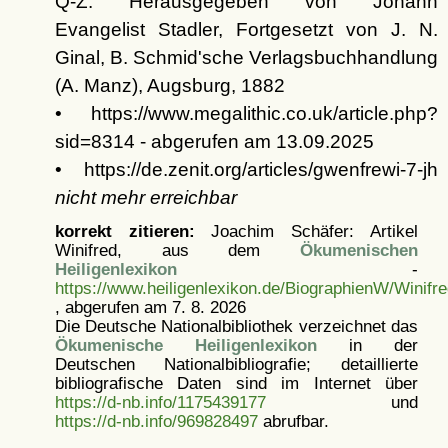
Q-Z. Herausgegeben von Johann
Evangelist Stadler, Fortgesetzt von J. N.
Ginal, B. Schmid'sche Verlagsbuchhandlung
(A. Manz), Augsburg, 1882
• https://www.megalithic.co.uk/article.php?
sid=8314 - abgerufen am 13.09.2025
• https://de.zenit.org/articles/gwenfrewi-7-jh
nicht mehr erreichbar
korrekt zitieren:
Joachim Schäfer: Artikel
Winifred, aus dem
Ökumenischen
Heiligenlexikon
-
https://www.heiligenlexikon.de/BiographienW/Winifr
, abgerufen am 7. 8. 2026
Die Deutsche Nationalbibliothek verzeichnet das
Ökumenische Heiligenlexikon
in der
Deutschen Nationalbibliografie; detaillierte
bibliografische Daten sind im Internet über
https://d-nb.info/1175439177
und
https://d-nb.info/969828497
abrufbar.