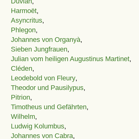
Duvian
,
Harmoët
,
Asyncritus
,
Phlegon
,
Johannes von Organyà
,
Sieben Jungfrauen
,
Julian vom heiligen Augustinus Martinet
,
Cléden
,
Leodebold von Fleury
,
Theodor und Pausilypus
,
Pitrion
,
Timotheus und Gefährten
,
Wilhelm
,
Ludwig Kolumbus
,
Johannes von Cabra
,