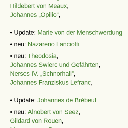
Hildebert von Meaux
,
Johannes „Opilio”
,
• Update:
Marie von der Menschwerdung
• neu:
Nazareno Lanciotti
• neu:
Theodosia
,
Johannes Swierc und Gefährten
,
Nerses IV. „Schnorhali”
,
Johannes Franziskus Lefranc
,
• Update:
Johannes de Brébeuf
• neu:
Alnobert von Seez
,
Gildard von Rouen
,