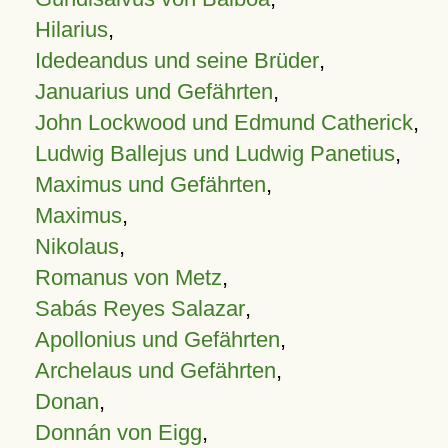
Hilarius
,
Idedeandus und seine Brüder
,
Januarius und Gefährten
,
John Lockwood und Edmund Catherick
,
Ludwig Ballejus und Ludwig Panetius
,
Maximus und Gefährten
,
Maximus
,
Nikolaus
,
Romanus von Metz
,
Sabás Reyes Salazar
,
Apollonius und Gefährten
,
Archelaus und Gefährten
,
Donan
,
Donnán von Eigg
,