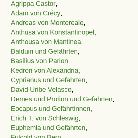
Agrippa Castor
,
Adam von Crécy
,
Andreas von Montereale
,
Anthusa von Konstantinopel
,
Anthousa von Mantinea
,
Balduin und Gefährten
,
Basilius von Parion
,
Kedron von Alexandria
,
Cyprianus und Gefährten
,
David Uribe Velasco
,
Demes und Protion und Gefährten
,
Eocapus und Gefährtinnen
,
Erich II. von Schleswig
,
Euphemia und Gefährten
,
Fulcold von Bern
,