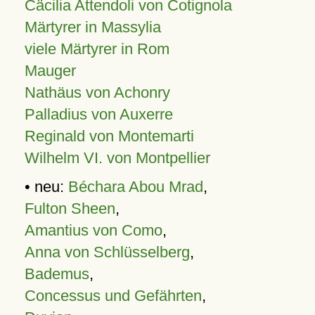
Cäcilia Attendoli von Cotignola
Märtyrer in Massylia
viele Märtyrer in Rom
Mauger
Nathäus von Achonry
Palladius von Auxerre
Reginald von Montemarti
Wilhelm VI. von Montpellier
• neu:
Béchara Abou Mrad
,
Fulton Sheen
,
Amantius von Como
,
Anna von Schlüsselberg
,
Bademus
,
Concessus und Gefährten
,