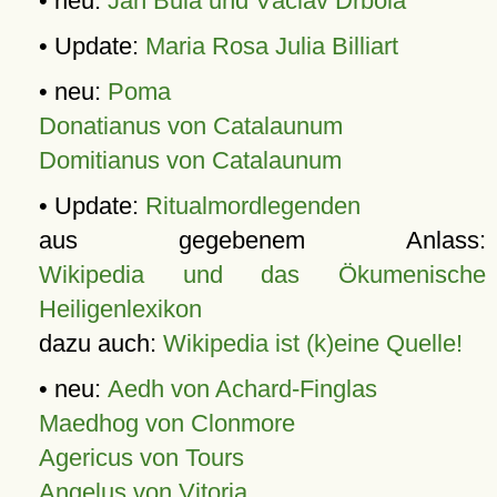
• neu:
Jan Bula und Václav Drbola
• Update:
Maria Rosa Julia Billiart
• neu:
Poma
Donatianus von Catalaunum
Domitianus von Catalaunum
• Update:
Ritualmordlegenden
aus gegebenem Anlass:
Wikipedia und das Ökumenische
Heiligenlexikon
dazu auch:
Wikipedia ist (k)eine Quelle!
• neu:
Aedh von Achard-Finglas
Maedhog von Clonmore
Agericus von Tours
Angelus von Vitoria