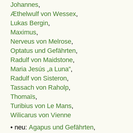
Johannes
,
Æthelwulf von Wessex
,
Lukas Bergin
,
Maximus
,
Nerveus von Melrose
,
Optatus und Gefährten
,
Radulf von Maidstone
,
Maria Jesús „a Luna”
,
Radulf von Sisteron
,
Tassach von Raholp
,
Thomaïs
,
Turibius von Le Mans
,
Wilicarus von Vienne
• neu:
Agapus und Gefährten
,