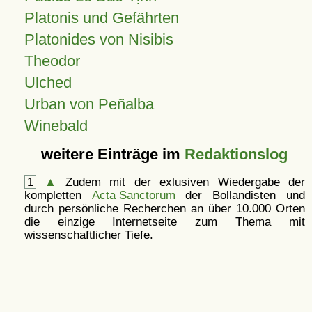
Platonis und Gefährten
Platonides von Nisibis
Theodor
Ulched
Urban von Peñalba
Winebald
weitere Einträge im
Redaktionslog
1
▲
Zudem mit der exlusiven Wiedergabe der
kompletten
Acta Sanctorum
der Bollandisten und
durch persönliche Recherchen an über 10.000 Orten
die einzige Internetseite zum Thema mit
wissenschaftlicher Tiefe.