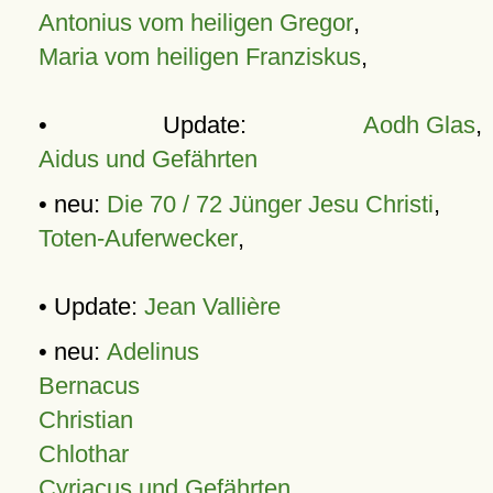
Antonius vom heiligen Gregor
,
Maria vom heiligen Franziskus
,
• Update:
Aodh Glas
,
Aidus und Gefährten
• neu:
Die 70 / 72 Jünger Jesu Christi
,
Toten-Auferwecker
,
• Update:
Jean Vallière
• neu:
Adelinus
Bernacus
Christian
Chlothar
Cyriacus und Gefährten