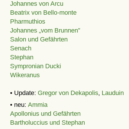
Johannes von Arcu
Beatrix von Bello-monte
Pharmuthios
Johannes
vom Brunnen
Salon und Gefährten
Senach
Stephan
Sympronian Ducki
Wikeranus
• Update:
Gregor von Dekapolis
,
Lauduin
• neu:
Ammia
Apollonius und Gefährten
Bartholuccius und Stephan