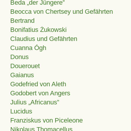
Beda „der Jüngere”
Beocca von Chertsey und Gefährten
Bertrand
Bonifatius Żukowski
Claudius und Gefährten
Cuanna Ógh
Donus
Douerouet
Gaianus
Godefried von Aleth
Godobert von Angers
Julius
Africanus
Lucidus
Franziskus von Piceleone
Nikolaus Thomacellus