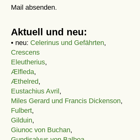
Mail absenden.
Aktuell und neu:
• neu:
Celerinus und Gefährten
,
Crescens
Eleutherius
,
Ælfleda
,
Æthelred
,
Eustachius Avril
,
Miles Gerard und Francis Dickenson
,
Fulbert
,
Gilduin
,
Giunoc von Buchan
,
Gundisalvus von Balboa
,