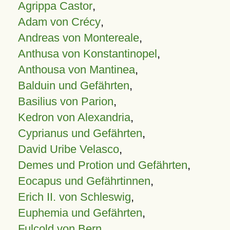
Agrippa Castor
,
Adam von Crécy
,
Andreas von Montereale
,
Anthusa von Konstantinopel
,
Anthousa von Mantinea
,
Balduin und Gefährten
,
Basilius von Parion
,
Kedron von Alexandria
,
Cyprianus und Gefährten
,
David Uribe Velasco
,
Demes und Protion und Gefährten
,
Eocapus und Gefährtinnen
,
Erich II. von Schleswig
,
Euphemia und Gefährten
,
Fulcold von Bern
,