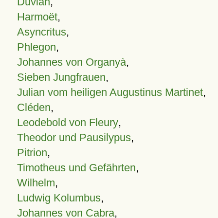
Duvian
,
Harmoët
,
Asyncritus
,
Phlegon
,
Johannes von Organyà
,
Sieben Jungfrauen
,
Julian vom heiligen Augustinus Martinet
,
Cléden
,
Leodebold von Fleury
,
Theodor und Pausilypus
,
Pitrion
,
Timotheus und Gefährten
,
Wilhelm
,
Ludwig Kolumbus
,
Johannes von Cabra
,