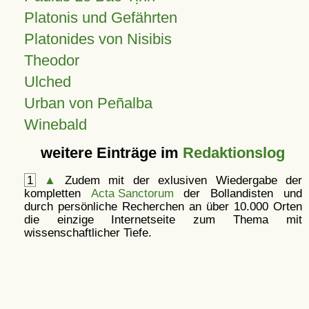
Platonis und Gefährten
Platonides von Nisibis
Theodor
Ulched
Urban von Peñalba
Winebald
weitere Einträge im
Redaktionslog
1
▲
Zudem mit der exlusiven Wiedergabe der
kompletten
Acta Sanctorum
der Bollandisten und
durch persönliche Recherchen an über 10.000 Orten
die einzige Internetseite zum Thema mit
wissenschaftlicher Tiefe.