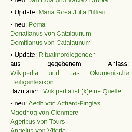
• neu:
Jan Bula und Václav Drbola
• Update:
Maria Rosa Julia Billiart
• neu:
Poma
Donatianus von Catalaunum
Domitianus von Catalaunum
• Update:
Ritualmordlegenden
aus gegebenem Anlass:
Wikipedia und das Ökumenische
Heiligenlexikon
dazu auch:
Wikipedia ist (k)eine Quelle!
• neu:
Aedh von Achard-Finglas
Maedhog von Clonmore
Agericus von Tours
Angelus von Vitoria