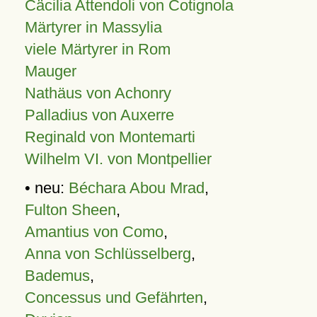
Cäcilia Attendoli von Cotignola
Märtyrer in Massylia
viele Märtyrer in Rom
Mauger
Nathäus von Achonry
Palladius von Auxerre
Reginald von Montemarti
Wilhelm VI. von Montpellier
• neu:
Béchara Abou Mrad
,
Fulton Sheen
,
Amantius von Como
,
Anna von Schlüsselberg
,
Bademus
,
Concessus und Gefährten
,