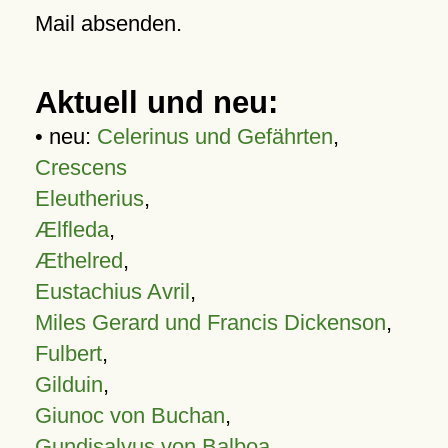
Mail absenden.
Aktuell und neu:
• neu:
Celerinus und Gefährten
,
Crescens
Eleutherius
,
Ælfleda
,
Æthelred
,
Eustachius Avril
,
Miles Gerard und Francis Dickenson
,
Fulbert
,
Gilduin
,
Giunoc von Buchan
,
Gundisalvus von Balboa
,