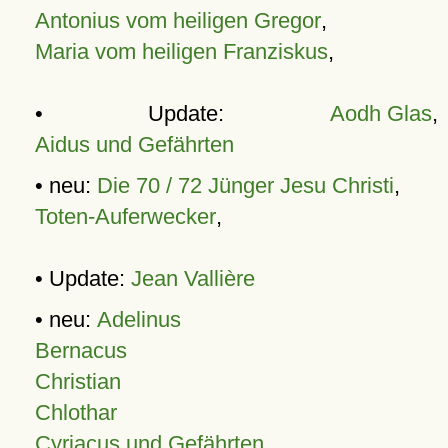
Antonius vom heiligen Gregor
,
Maria vom heiligen Franziskus
,
• Update:
Aodh Glas
,
Aidus und Gefährten
• neu:
Die 70 / 72 Jünger Jesu Christi
,
Toten-Auferwecker
,
• Update:
Jean Vallière
• neu:
Adelinus
Bernacus
Christian
Chlothar
Cyriacus und Gefährten