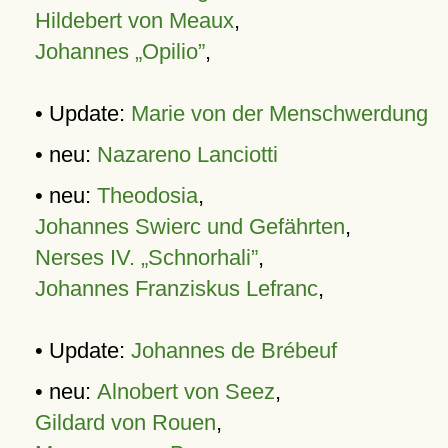
Hildebert von Meaux
,
Johannes „Opilio”
,
• Update:
Marie von der Menschwerdung
• neu:
Nazareno Lanciotti
• neu:
Theodosia
,
Johannes Swierc und Gefährten
,
Nerses IV. „Schnorhali”
,
Johannes Franziskus Lefranc
,
• Update:
Johannes de Brébeuf
• neu:
Alnobert von Seez
,
Gildard von Rouen
,