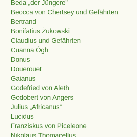
Beda „der Jüngere”
Beocca von Chertsey und Gefährten
Bertrand
Bonifatius Żukowski
Claudius und Gefährten
Cuanna Ógh
Donus
Douerouet
Gaianus
Godefried von Aleth
Godobert von Angers
Julius
Africanus
Lucidus
Franziskus von Piceleone
Nikolaus Thomacellus