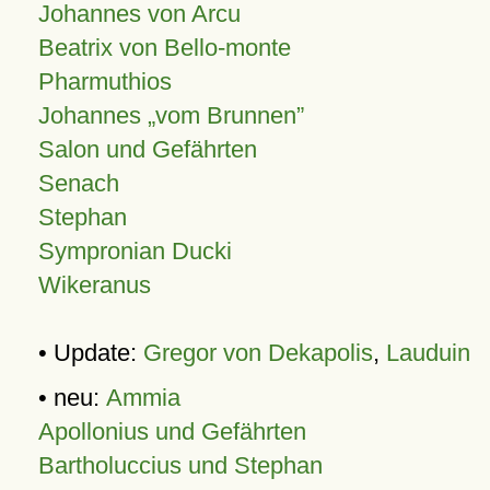
Johannes von Arcu
Beatrix von Bello-monte
Pharmuthios
Johannes
vom Brunnen
Salon und Gefährten
Senach
Stephan
Sympronian Ducki
Wikeranus
• Update:
Gregor von Dekapolis
,
Lauduin
• neu:
Ammia
Apollonius und Gefährten
Bartholuccius und Stephan