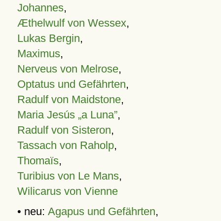
Johannes
,
Æthelwulf von Wessex
,
Lukas Bergin
,
Maximus
,
Nerveus von Melrose
,
Optatus und Gefährten
,
Radulf von Maidstone
,
Maria Jesús „a Luna”
,
Radulf von Sisteron
,
Tassach von Raholp
,
Thomaïs
,
Turibius von Le Mans
,
Wilicarus von Vienne
• neu:
Agapus und Gefährten
,