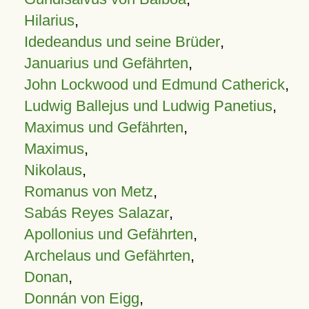
Hilarius
,
Idedeandus und seine Brüder
,
Januarius und Gefährten
,
John Lockwood und Edmund Catherick
,
Ludwig Ballejus und Ludwig Panetius
,
Maximus und Gefährten
,
Maximus
,
Nikolaus
,
Romanus von Metz
,
Sabás Reyes Salazar
,
Apollonius und Gefährten
,
Archelaus und Gefährten
,
Donan
,
Donnán von Eigg
,