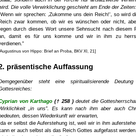
wird. Die volle Verwirklichung geschieht am Ende der Zeiten:
Wenn wir sprechen:
Zukomme uns dein Reich!
, so wird d
Reich zwar kommen, ob wir es wünschen oder nicht, abe
regen durch dieses Wort unsere Sehnsucht nach diesem 
an, damit es für uns komme und wir in ihm zu herr
verdienen.
[Augustinus von Hippo: Brief an Proba, BKV XI, 21]
2. präsentische Auffassung
Demgegenüber steht eine spiritualisierende Deutun
Gottesreiches:
Cyprian von Karthago
(† 258 )
deutet die Gottesherrschaf
Wirklichkeit
in uns
. Es kann nach ihm aber auch Chr
bedeuten, dessen Wiederkunft wir erwarten,
da er selbst die Auferstehung ist, weil wir in ihm aufersteh
kann er auch selbst als das Reich Gottes aufgefasst werden,