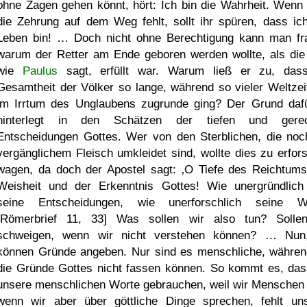
ohne Zagen gehen könnt, hört: Ich bin die Wahrheit. Wenn
die Zehrung auf dem Weg fehlt, sollt ihr spüren, dass ic
Leben bin! … Doch nicht ohne Berechtigung kann man fr
warum der Retter am Ende geboren werden wollte, als die 
wie
Paulus
sagt, erfüllt war. Warum ließ er zu, das
Gesamtheit der Völker so lange, während so vieler Weltzeit
im Irrtum des Unglaubens zugrunde ging? Der Grund dafü
hinterlegt in den Schätzen der tiefen und gerec
Entscheidungen Gottes. Wer von den Sterblichen, die noc
vergänglichem Fleisch umkleidet sind, wollte dies zu erfor
wagen, da doch der Apostel sagt:
O Tiefe des Reichtums
Weisheit und der Erkenntnis Gottes! Wie unergründlich
seine Entscheidungen, wie unerforschlich seine W
[Römerbrief 11, 33] Was sollen wir also tun? Solle
schweigen, wenn wir nicht verstehen können? … Nun
können Gründe angeben. Nur sind es menschliche, währen
die Gründe Gottes nicht fassen können. So kommt es, das
unsere menschlichen Worte gebrauchen, weil wir Menschen 
wenn wir aber über göttliche Dinge sprechen, fehlt un