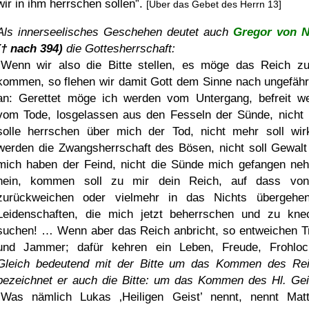
wir in ihm herrschen sollen
.
[Über das Gebet des Herrn 13]
Als innerseelisches Geschehen deutet auch
Gregor von 
(† nach 394)
die Gottesherrschaft:
Wenn wir also die Bitte stellen, es möge das Reich z
kommen, so flehen wir damit Gott dem Sinne nach ungefähr
an: Gerettet möge ich werden vom Untergang, befreit w
vom Tode, losgelassen aus den Fesseln der Sünde, nicht
solle herrschen über mich der Tod, nicht mehr soll wi
werden die Zwangsherrschaft des Bösen, nicht soll Gewalt
mich haben der Feind, nicht die Sünde mich gefangen ne
nein, kommen soll zu mir dein Reich, auf dass vo
zurückweichen oder vielmehr in das Nichts übergehe
Leidenschaften, die mich jetzt beherrschen und zu kne
suchen! … Wenn aber das Reich anbricht, so entweichen T
und Jammer; dafür kehren ein Leben, Freude, Frohloc
Gleich bedeutend mit der Bitte um das Kommen des Re
bezeichnet er auch die Bitte: um das Kommen des Hl. Gei
Was nämlich Lukas
Heiligen Geist
nennt, nennt Mat