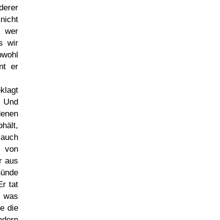
erer
nicht
n wer
s wir
bwohl
nt er
klagt
. Und
denen
hält,
 auch
d von
r aus
Sünde
r tat
, was
e die
ndern