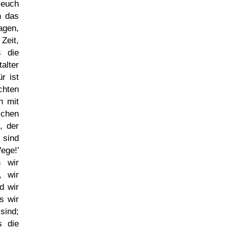
 euch
h das
agen,
Zeit,
s die
alter
r ist
hten
h mit
schen
, der
 sind
ege!
n wir
, wir
d wir
s wir
sind;
s die