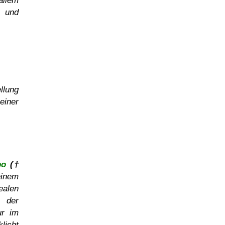
allem
4 und
llung
einer
po
(†
einem
ealen
 der
ur im
licht