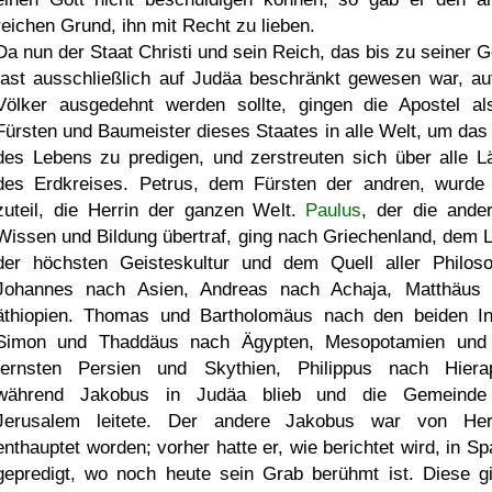
reichen Grund, ihn mit Recht zu lieben.
Da nun der Staat Christi und sein Reich, das bis zu seiner G
fast ausschließlich auf Judäa beschränkt gewesen war, auf
Völker ausgedehnt werden sollte, gingen die Apostel al
Fürsten und Baumeister dieses Staates in alle Welt, um das
des Lebens zu predigen, und zerstreuten sich über alle L
des Erdkreises. Petrus, dem Fürsten der andren, wurd
zuteil, die Herrin der ganzen Welt.
Paulus
, der die ande
Wissen und Bildung übertraf, ging nach Griechenland, dem 
der höchsten Geisteskultur und dem Quell aller Philoso
Johannes nach Asien, Andreas nach Achaja, Matthäus
äthiopien. Thomas und Bartholomäus nach den beiden In
Simon und Thaddäus nach Ägypten, Mesopotamien un
fernsten Persien und Skythien, Philippus nach Hierap
während Jakobus in Judäa blieb und die Gemeinde
Jerusalem leitete. Der andere Jakobus war von He
enthauptet worden; vorher hatte er, wie berichtet wird, in Sp
gepredigt, wo noch heute sein Grab berühmt ist. Diese g