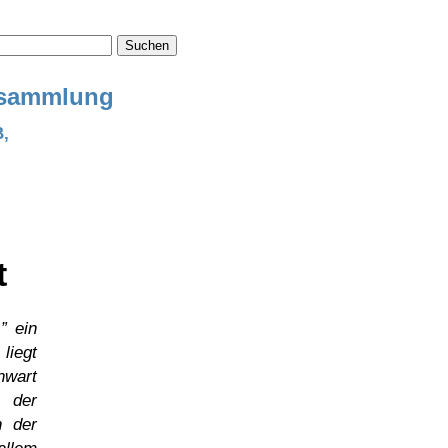
Suchen
ensammlung
B,
t
s
ein
 liegt
nwart
 der
n der