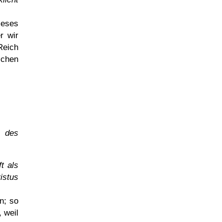
ieses
r wir
Reich
schen
g des
t als
istus
en; so
 weil