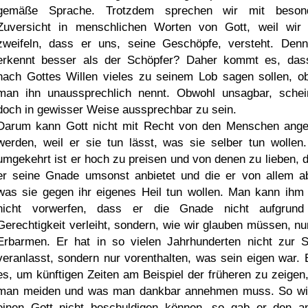
gemäße Sprache. Trotzdem sprechen wir mit besond
Zuversicht in menschlichen Worten von Gott, weil wir 
zweifeln, dass er uns, seine Geschöpfe, versteht. Den
erkennt besser als der Schöpfer? Daher kommt es, das
nach Gottes Willen vieles zu seinem Lob sagen sollen, o
man ihn unaussprechlich nennt. Obwohl unsagbar, schei
doch in gewisser Weise aussprechbar zu sein.
Darum kann Gott nicht mit Recht von den Menschen ange
werden, weil er sie tun lässt, was sie selber tun wollen
umgekehrt ist er hoch zu preisen und von denen zu lieben, 
er seine Gnade umsonst anbietet und die er von allem ab
was sie gegen ihr eigenes Heil tun wollen. Man kann ihm
nicht vorwerfen, dass er die Gnade nicht aufgrun
Gerechtigkeit verleiht, sondern, wie wir glauben müssen, nu
Erbarmen. Er hat in so vielen Jahrhunderten nicht zur 
veranlasst, sondern nur vorenthalten, was sein eigen war. E
es, um künftigen Zeiten am Beispiel der früheren zu zeigen
man meiden und was man dankbar annehmen muss. So wi
einen Gott nicht beschuldigen können, so gab er den a