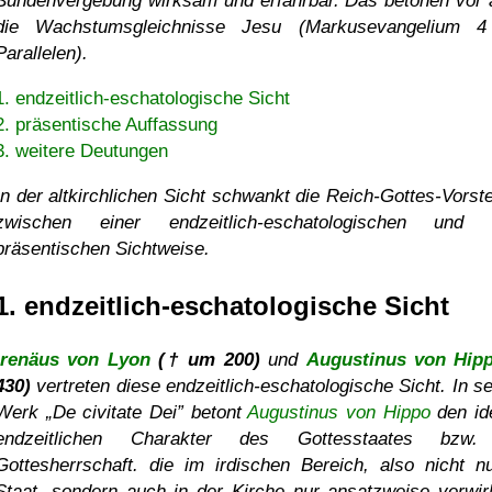
Sündenvergebung wirksam und erfahrbar. Das betonen vor 
die Wachstumsgleichnisse Jesu (Markusevangelium 
Parallelen).
1. endzeitlich-eschatologische Sicht
2. präsentische Auffassung
3. weitere Deutungen
In der altkirchlichen Sicht schwankt die Reich-Gottes-Vorste
zwischen einer endzeitlich-eschatologischen und 
präsentischen Sichtweise.
1. endzeitlich-eschatologische Sicht
Irenäus von Lyon
(† um 200)
und
Augustinus von Hip
430)
vertreten diese endzeitlich-eschatologische Sicht. In s
Werk
De civitate Dei
betont
Augustinus von Hippo
den id
endzeitlichen Charakter des Gottesstaates bzw.
Gottesherrschaft. die im irdischen Bereich, also nicht n
Staat, sondern auch in der Kirche nur ansatzweise verwirk