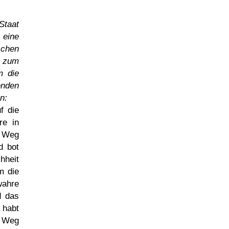
Staat
eine
schen
n zum
m die
enden
n:
f die
re in
n Weg
d bot
hheit
m die
wahre
d das
 habt
n Weg