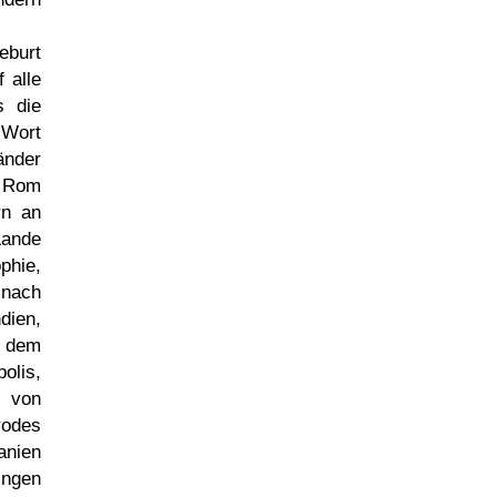
eburt
 alle
s die
 Wort
änder
e Rom
rn an
Lande
phie,
 nach
dien,
d dem
olis,
 von
rodes
anien
ingen