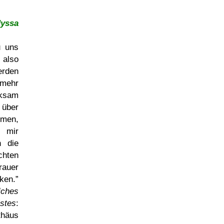
Nyssa
u uns
 also
erden
 mehr
rksam
 über
hmen,
n mir
n die
chten
rauer
ken.
iches
stes
:
thäus