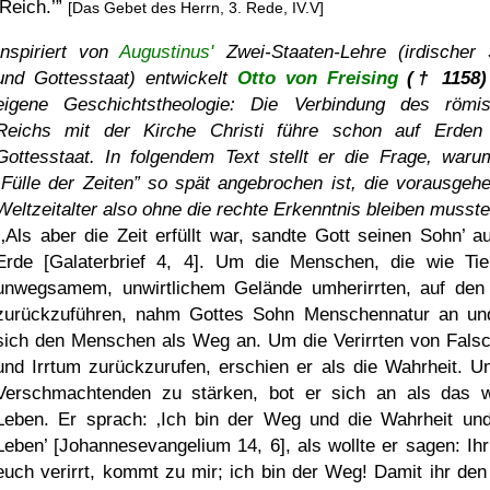
Reich.
[Das Gebet des Herrn, 3. Rede, IV.V]
Inspiriert von
Augustinus'
Zwei-Staaten-Lehre (irdischer 
und Gottesstaat) entwickelt
Otto von Freising
(† 1158)
eigene Geschichtstheologie: Die Verbindung des römi
Reichs mit der Kirche Christi führe schon auf Erde
Gottesstaat. In folgendem Text stellt er die Frage, waru
Fülle der Zeiten
so spät angebrochen ist, die vorausgeh
Weltzeitalter also ohne die rechte Erkenntnis bleiben musste
Als aber die Zeit erfüllt war, sandte Gott seinen Sohn
au
Erde [Galaterbrief 4, 4]. Um die Menschen, die wie Tie
unwegsamem, unwirtlichem Gelände umherirrten, auf de
zurückzuführen, nahm Gottes Sohn Menschennatur an un
sich den Menschen als Weg an. Um die Verirrten von Falsc
und Irrtum zurückzurufen, erschien er als die Wahrheit. U
Verschmachtenden zu stärken, bot er sich an als das 
Leben. Er sprach:
Ich bin der Weg und die Wahrheit un
Leben
[Johannesevangelium 14, 6], als wollte er sagen: Ihr
euch verirrt, kommt zu mir; ich bin der Weg! Damit ihr de