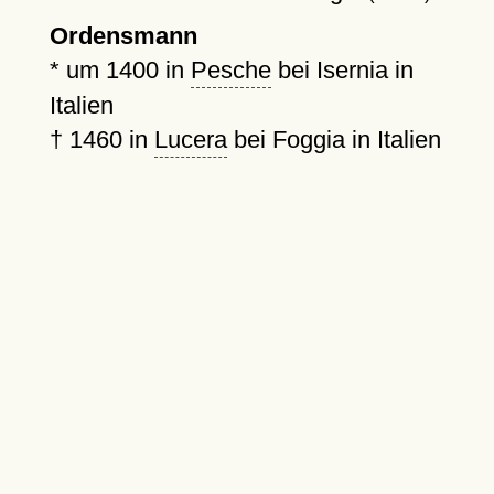
Ordensmann
*
um 1400
in
Pesche
bei Isernia in
Italien
†
1460
in
Lucera
bei Foggia in Italien