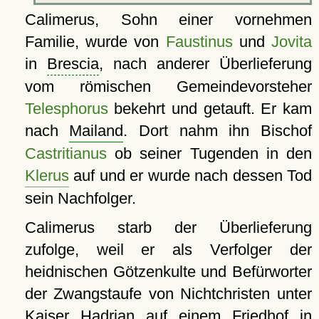
Calimerus, Sohn einer vornehmen
Familie, wurde von
Faustinus
und
Jovita
in
Brescia
, nach anderer Überlieferung
vom römischen Gemeindevorsteher
Telesphorus
bekehrt und getauft. Er kam
nach
Mailand
. Dort nahm ihn Bischof
Castritianus
ob seiner Tugenden in den
Klerus
auf und er wurde nach dessen Tod
sein Nachfolger.
Calimerus starb der Überlieferung
zufolge, weil er als Verfolger der
heidnischen Götzenkulte und Befürworter
der Zwangstaufe von Nichtchristen unter
Kaiser Hadrian auf einem Friedhof in