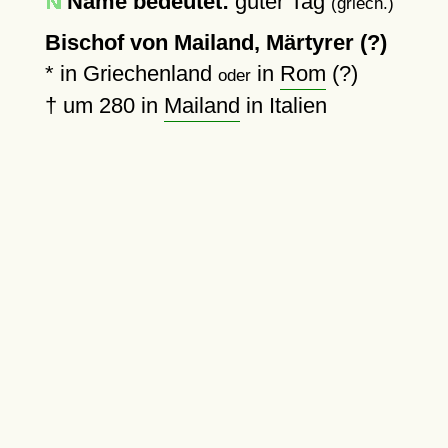
Name bedeutet:
guter Tag
(griech.)
Bischof von Mailand, Märtyrer (?)
* in Griechenland
in
Rom
(?)
oder
†
um 280
in
Mailand
in Italien