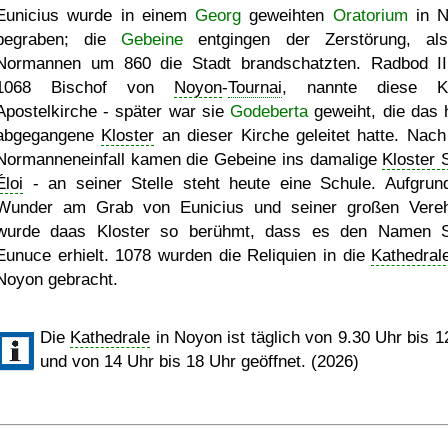
Eunicius wurde in einem
Georg
geweihten
Oratorium
in N
begraben; die
Gebeine
entgingen der Zerstörung, al
Normannen um 860 die Stadt brandschatzten. Radbod II
1068 Bischof von
Noyon
-
Tournai
, nannte diese Ki
Apostelkirche - später war sie
Godeberta
geweiht, die das 
abgegangene
Kloster
an dieser Kirche geleitet hatte. Nac
Normanneneinfall kamen die Gebeine ins damalige
Kloster 
Éloi
- an seiner Stelle steht heute eine Schule. Aufgrun
Wunder am Grab von Eunicius und seiner großen Vere
wurde daas Kloster so berühmt, dass es den Namen S
Eunuce erhielt. 1078 wurden die Reliquien in die
Kathedral
Noyon gebracht.
Die
Kathedrale
in Noyon ist täglich von 9.30 Uhr bis 1
und von 14 Uhr bis 18 Uhr geöffnet. (2026)