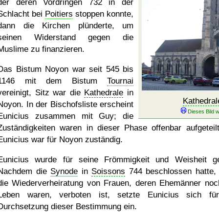
der deren Vordringen 732 in der
Schlacht bei
Poitiers
stoppen konnte,
dann die Kirchen plünderte, um
seinen Widerstand gegen die
Muslime zu finanzieren.
Das Bistum Noyon war seit 545 bis
1146 mit dem Bistum
Tournai
vereinigt, Sitz war die
Kathedrale
in
Kathedral
Noyon. In der Bischofsliste erscheint
Eunicius zusammen mit Guy; die
Zuständigkeiten waren in dieser Phase offenbar aufgeteil
Eunicius war für Noyon zuständig.
Eunicius wurde für seine Frömmigkeit und Weisheit ge
Nachdem die
Synode
in
Soissons
744 beschlossen hatte,
die Wiederverheiratung von Frauen, deren Ehemänner no
Leben waren, verboten ist, setzte Eunicius sich fü
Durchsetzung dieser Bestimmung ein.