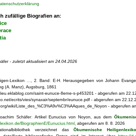
atenschutzerklärung
h zufällige Biografien an:
ice
erace
tia
äfer -
zuletzt aktualisiert am
24.04.2026
iligen-Lexikon …, 2. Band: E-H. Herausgegeben von Johann Evangeli
g (A. Manz), Augsburg, 1861
dedieu.eklablog.com/saint-eunuce-8eme-s-p453201 - abgerufen am 22.1
vco.net/ecrits/vies/synaxair/septembr/eunuce.pdf - abgerufen am 22.12
pedia.org/wiki/Liste_des_%C3%A9v%C3%AAques_de_Noyon - abgerufen a
oachim Schäfer: Artikel
Eunucius von Noyon, aus dem
Ökumenisc
nlexikon.de/BiographienE/Eunucius.html
, abgerufen am 8. 8. 2026
tionalbibliothek verzeichnet das
Ökumenische Heiligenlexik
ie; detaillierte bibliografische Daten sind im Internet über
https://d