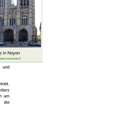
e
in Noyon
t und
lobt.
 dass
ch am
r die