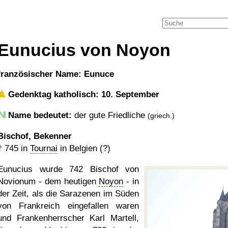
Eunucius von Noyon
französischer Name: Eunuce
Gedenktag katholisch: 10. September
Name bedeutet:
der gute Friedliche
(griech.)
Bischof, Bekenner
†
745
in
Tournai
in Belgien (?)
Eunucius wurde 742 Bischof von
Novionum - dem heutigen
Noyon
- in
der Zeit, als die Sarazenen im Süden
von Frankreich eingefallen waren
und Frankenherrscher Karl Martell,