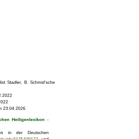
st Stadler, B. Schmid'sche
2.2022
.2022
m 23.04.2026
hen Heiligenlexikon
-
on
in der Deutschen
-nb.info/1175439177
und