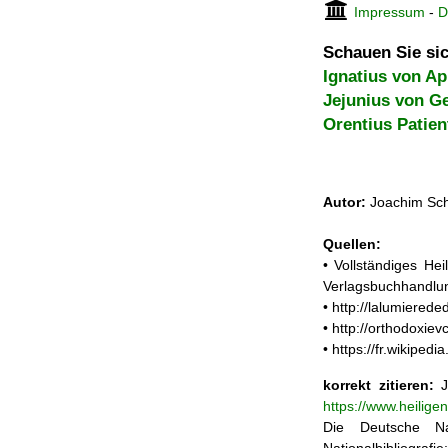
Impressum
-
D
Schauen Sie sic
Ignatius von Ap
Jejunius von G
Orentius Patien
Autor:
Joachim Sch
Quellen:
• Vollständiges He
Verlagsbuchhandlun
• http://lalumiere
• http://orthodoxie
• https://fr.wiki
korrekt zitieren:
J
https://www.heilige
Die Deutsche Na
Nationalbibliograf