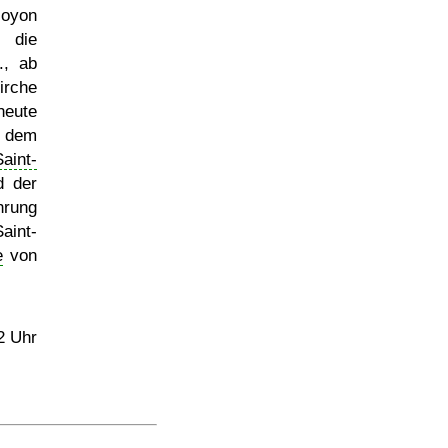
oyon
s die
., ab
rche
heute
h dem
Saint-
d der
hrung
aint-
e
von
2 Uhr