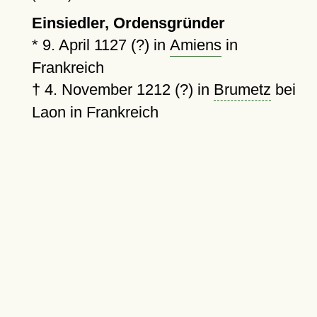
Einsiedler, Ordensgründer
*
9. April 1127 (?)
in
Amiens
in
Frankreich
†
4. November 1212 (?)
in
Brumetz
bei
Laon in Frankreich