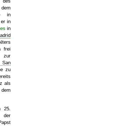
r des
 dem
e in
er in
ges
in
adrid
lters
 frei
a zur
l San
ne zu
reits
z als
f dem
am
25.
 der
apst