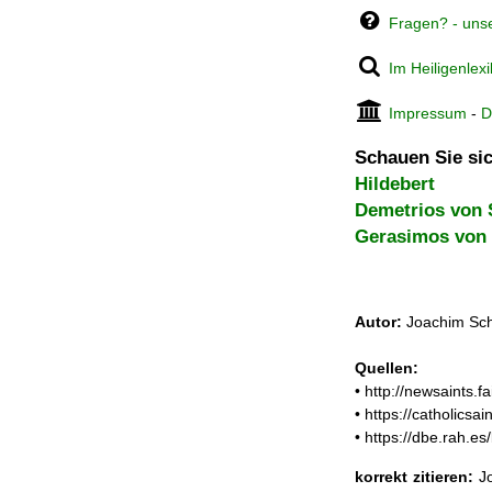
Fragen? - uns
Im Heiligenlex
Impressum
-
D
Schauen Sie sic
Hildebert
Demetrios von 
Gerasimos von
Autor:
Joachim Sch
Quellen:
• http://newsaints
• https://catholics
• https://dbe.rah.e
korrekt zitieren:
Jo