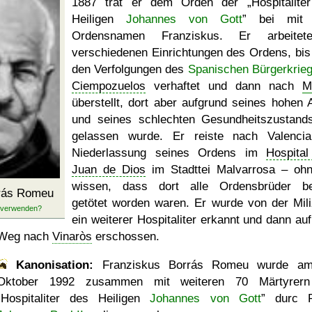
1887 trat er dem Orden der
Hospitalite
Heiligen
Johannes von Gott
bei mit
Ordensnamen Franziskus. Er arbeitet
verschiedenen Einrichtungen des Ordens, bis 
den Verfolgungen des
Spanischen Bürgerkrie
Ciempozuelos
verhaftet und dann nach
M
überstellt, dort aber aufgrund seines hohen A
und seines schlechten Gesundheitszustands
gelassen wurde. Er reiste nach Valenci
Niederlassung seines Ordens im
Hospita
Juan de Dios
im Stadttei Malvarrosa – oh
wissen, dass dort alle Ordensbrüder be
rrás Romeu
getötet worden waren. Er wurde von der Mili
ein weiterer Hospitaliter erkannt und dann au
Weg nach
Vinaròs
erschossen.
Kanonisation:
Franziskus Borrás Romeu wurde 
Oktober 1992
zusammen mit weiteren 70 Märtyrern
Hospitaliter des Heiligen
Johannes von Gott
durc P