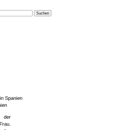
Suchen
 in Spanien
nien
n der
Frau.