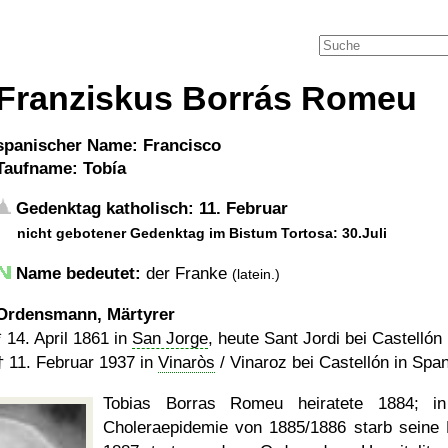
Franziskus Borrás Romeu
spanischer Name: Francisco
Taufname: Tobía
Gedenktag katholisch: 11. Februar
nicht gebotener Gedenktag im Bistum Tortosa: 30.Juli
Name bedeutet:
der Franke
(latein.)
Ordensmann, Märtyrer
*
14. April 1861
in
San Jorge
, heute Sant Jordi bei Castellón
†
11. Februar 1937
in
Vinaròs
/ Vinaroz bei Castellón in Spa
Tobias Borras Romeu heiratete 1884; i
Choleraepidemie von 1885/1886 starb seine 