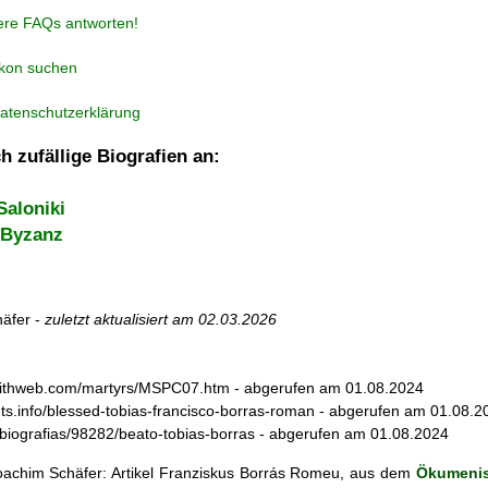
ere FAQs antworten!
ikon suchen
atenschutzerklärung
h zufällige Biografien an:
Saloniki
 Byzanz
äfer -
zuletzt aktualisiert am
02.03.2026
.faithweb.com/martyrs/MSPC07.htm - abgerufen am 01.08.2024
aints.info/blessed-tobias-francisco-borras-roman - abgerufen am 01.08.2
s/biografias/98282/beato-tobias-borras - abgerufen am 01.08.2024
achim Schäfer: Artikel
Franziskus Borrás Romeu, aus dem
Ökumenis