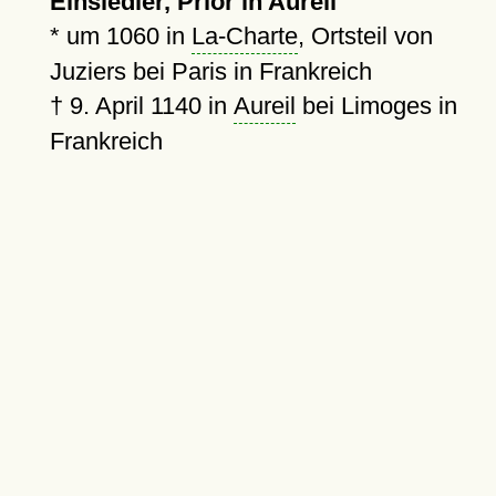
Einsiedler, Prior in Aureil
*
um 1060
in
La-Charte
, Ortsteil von
Juziers bei Paris in Frankreich
†
9. April 1140
in
Aureil
bei Limoges in
Frankreich