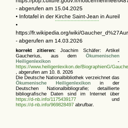
https://pop.culture.gouv.fr/notice/merimee/I
- abgerufen am 15.04.2025
• Infotafel in der
Kirche Saint-Jean
in Aureil
•
https://fr.wikipedia.org/wiki/Gaucher_d%27Aur
- abgerufen am 14.03.2026
korrekt zitieren:
Joachim Schäfer: Artikel
Gaucherius, aus dem
Ökumenischen
Heiligenlexikon
-
https://www.heiligenlexikon.de/BiographienG/Gauche
, abgerufen am 10. 8. 2026
Die Deutsche Nationalbibliothek verzeichnet das
Ökumenische Heiligenlexikon
in der
Deutschen Nationalbibliografie; detaillierte
bibliografische Daten sind im Internet über
https://d-nb.info/1175439177
und
https://d-nb.info/969828497
abrufbar.