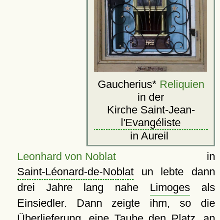
Gaucherius*
Reliquien
in der
Kirche Saint-Jean-
l'Evangéliste
in Aureil
Leonhard von Noblat
in
Saint-Léonard-de-Noblat
un lebte dann
drei Jahre lang nahe
Limoges
als
Einsiedler. Dann zeigte ihm, so die
Überlieferung, eine Taube den Platz, an