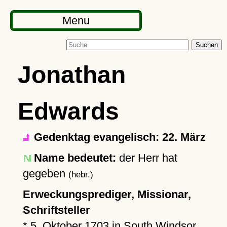
Menu
Suchen
Jonathan
Edwards
Gedenktag evangelisch: 22. März
Name bedeutet:
der Herr hat
gegeben
(hebr.)
Erweckungsprediger, Missionar,
Schriftsteller
*
5. Oktober 1703
in
South Windsor
,