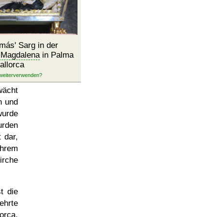
más' Sarg in der
. Magdalena
in Palma
allorca
wächt
n und
wurde
urden
 dar,
ihrem
irche
t die
hrte
orca
,