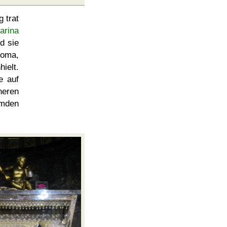
 trat
arina
d sie
Koma,
ielt.
e auf
neren
emden