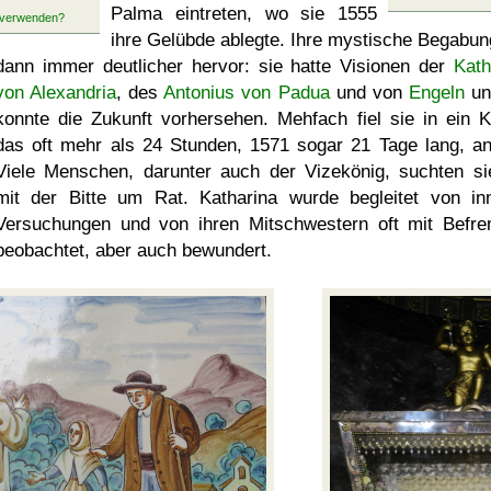
Palma eintreten, wo sie 1555
ihre Gelübde ablegte. Ihre mystische Begabung
dann immer deutlicher hervor: sie hatte Visionen der
Kath
von Alexandria
, des
Antonius von Padua
und von
Engeln
un
konnte die Zukunft vorhersehen. Mehfach fiel sie in ein 
das oft mehr als 24 Stunden, 1571 sogar 21 Tage lang, anh
Viele Menschen, darunter auch der Vizekönig, suchten si
mit der Bitte um Rat. Katharina wurde begleitet von in
Versuchungen und von ihren Mitschwestern oft mit Befr
beobachtet, aber auch bewundert.