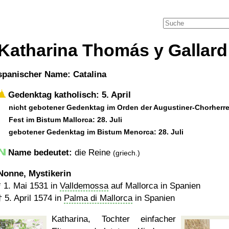
Katharina Thomás y Gallard
spanischer Name: Catalina
Gedenktag katholisch: 5. April
nicht gebotener Gedenktag im Orden der Augustiner-Chorherr
Fest im Bistum Mallorca: 28. Juli
gebotener Gedenktag im Bistum Menorca: 28. Juli
Name bedeutet:
die Reine
(griech.)
Nonne, Mystikerin
*
1. Mai 1531
in
Valldemossa
auf Mallorca in Spanien
†
5. April 1574
in
Palma di Mallorca
in Spanien
Katharina, Tochter einfacher