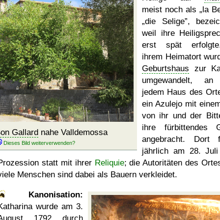
meist noch als
la B
die Selige
, bezeic
weil ihre Heiligspre
erst spät erfolgt
ihrem Heimatort wurd
Geburtshaus
zur Ka
umgewandelt, an 
jedem Haus des Orte
ein Azulejo mit einem
von ihr und der Bit
ihre fürbittendes 
on Gallard
nahe Valldemossa
angebracht. Dort f
jährlich am 28. Juli
Prozession statt mit ihrer
Reliquie
; die Autoritäten des Orte
viele Menschen sind dabei als Bauern verkleidet.
Kanonisation:
Katharina wurde am
3.
August 1792
durch