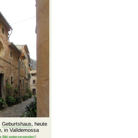
s
Geburtshaus
, heute
e, in Valldemossa