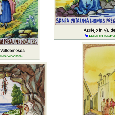
Azulejo in
Valld
n
Valldemossa