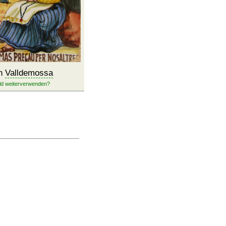
in
Valldemossa