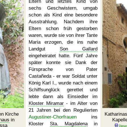
Eltern und letztes Kind von
sechs Geschwistern, umgab
schon als Kind eine besondere
Ausstrahlung. Nachdem ihre
Eltern schon früh gestorben
waren, wurde sie von ihrer Tante
Maria erzogen, die ins nahe
Landgut
Son Gallard
eingeheiratet hatte. Fünf Jahre
später konnte sie Dank der
Fürsprache von Pater
Castañeda - er war Soldat unter
König Karl I., wurde nach einem
Schiffsunglück gerettet und
lebte dann als Einsiedler im
Kloster Miramar
- im Alter von
21 Jahren bei den Regulierten
en Kirche
Katharina
Augustiner-Chorfrauen
ins
haus
in
Kapell
Kloster
Sta. Magdalena
in
ssa