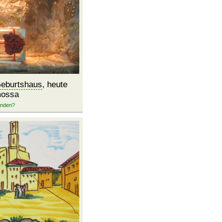
eburtshaus
, heute
mossa