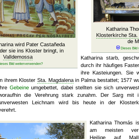
Katharina Tho
Klosterkirche Sta
de M
harina wird Pater Castañeda
er sie ins Kloster bringt, in
Valldemossa
Katharina starb, gesch
durch ihr häufiges Faste
ihre Kasteiungen. Sie 
in ihrem Kloster
Sta. Magdalena
in Palma bestattet; 1577 w
ihre
Gebeine
umgebettet, dabei stellten sie sich unverwest
woraufhin die Verehrung stark zunahm. Der Sarg mit 
unverwesten Leichnam wird bis heute in der Klosterk
verehrt.
Katharina Thomás is
am meisten vere
Heilige auf
Mall