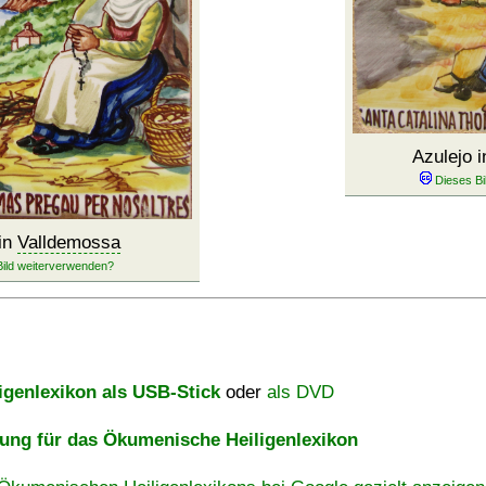
Azulejo 
 in
Valldemossa
igenlexikon als USB-Stick
oder
als DVD
ng für das Ökumenische Heiligenlexikon