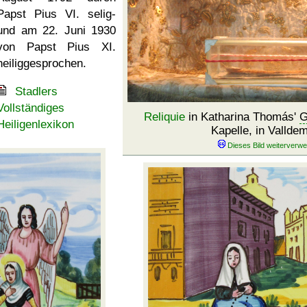
Papst Pius VI. selig-
und am
22. Juni 1930
von Papst Pius XI.
heiliggesprochen.
Stadlers
Vollständiges
Reliquie
in Katharina Thomás'
G
Heiligenlexikon
Kapelle, in Vallde