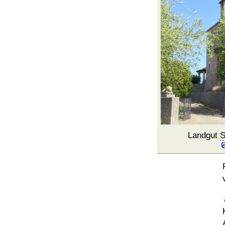
Landgut
S