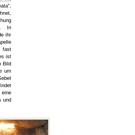
eata
,
hnet,
chung
e. In
e ihr
pelle
fast
s ist
 Bild
te um
Gebet
indet
 eine
s und