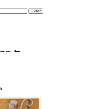
Suchen
zienserorden
ch