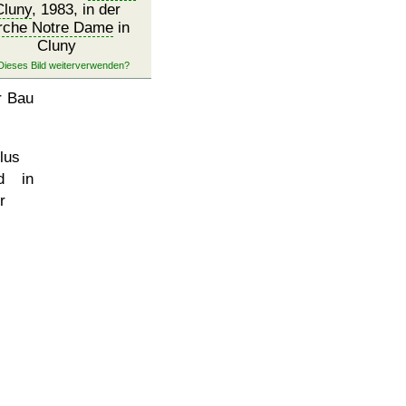
Cluny
, 1983, in der
rche Notre Dame
in
Cluny
r Bau
lus
nd in
r