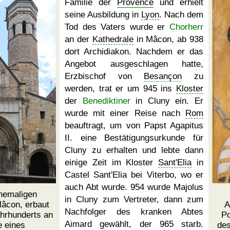
Familie der
Provence
und erhielt
seine Ausbildung in
Lyon
. Nach dem
Tod des Vaters wurde er
Chorherr
an der
Kathedrale
in Mâcon, ab 938
dort Archidiakon. Nachdem er das
Angebot ausgeschlagen hatte,
Erzbischof von
Besançon
zu
werden, trat er um 945 ins
Kloster
der
Benediktiner
in Cluny ein. Er
wurde mit einer Reise nach
Rom
beauftragt, um von Papst Agapitus
II. eine Bestätigungsurkunde für
Cluny zu erhalten und lebte dann
einige Zeit im Kloster
Sant'Elia
in
Castel Sant'Elia bei Viterbo, wo er
auch Abt wurde. 954 wurde Majolus
hemaligen
in Cluny zum Vertreter, dann zum
âcon, erbaut
A
Nachfolger des kranken Abtes
hrhunderts an
Po
Aimard gewählt, der 965 starb.
e eines
de