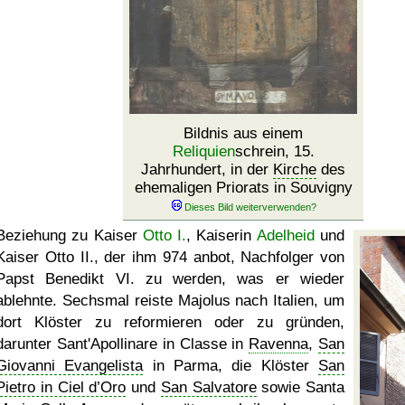
Bildnis aus einem
Reliquien
schrein, 15.
Jahrhundert, in der
Kirche
des
ehemaligen Priorats in Souvigny
Beziehung zu Kaiser
Otto I.
, Kaiserin
Adelheid
und
Kaiser Otto II., der ihm 974 anbot, Nachfolger von
Papst Benedikt VI. zu werden, was er wieder
ablehnte. Sechsmal reiste Majolus nach Italien, um
dort Klöster zu reformieren oder zu gründen,
darunter Sant'Apollinare in Classe in
Ravenna
,
San
Giovanni Evangelista
in Parma, die Klöster
San
Pietro in Ciel d’Oro
und
San Salvatore
sowie Santa