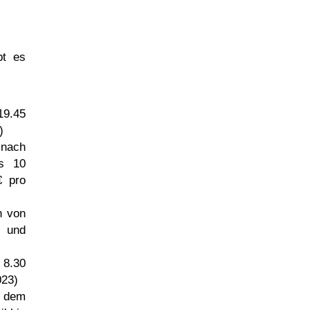
t es
19.45
)
 nach
es 10
€ pro
h von
i und
 8.30
023)
t dem