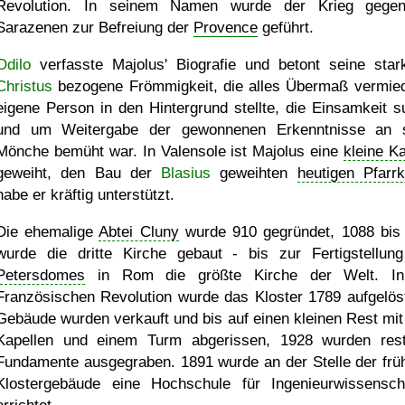
Revolution. In seinem Namen wurde der Krieg gege
Sarazenen zur Befreiung der
Provence
geführt.
Odilo
verfasste Majolus' Biografie und betont seine star
Christus
bezogene Frömmigkeit, die alles Übermaß vermied
eigene Person in den Hintergrund stellte, die Einsamkeit s
und um Weitergabe der gewonnenen Erkenntnisse an 
Mönche bemüht war. In Valensole ist Majolus eine
kleine Ka
geweiht, den Bau der
Blasius
geweihten
heutigen Pfarrk
habe er kräftig unterstützt.
Die ehemalige
Abtei Cluny
wurde 910 gegründet, 1088 bis
wurde die dritte Kirche gebaut - bis zur Fertigstellun
Petersdomes
in Rom die größte Kirche der Welt. In
Französischen Revolution wurde das Kloster 1789 aufgelöst
Gebäude wurden verkauft und bis auf einen kleinen Rest mit
Kapellen und einem Turm abgerissen, 1928 wurden rest
Fundamente ausgegraben. 1891 wurde an der Stelle der frü
Klostergebäude eine Hochschule für Ingenieurwissensch