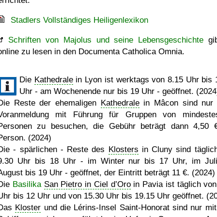
errichtet.
Stadlers Vollständiges Heiligenlexikon
Schriften von Majolus und seine Lebensgeschichte
gib
online zu lesen in den Documenta Catholica Omnia.
Die
Kathedrale
in Lyon ist werktags von 8.15 Uhr bis 
Uhr - am Wochenende nur bis 19 Uhr - geöffnet. (2024
Die Reste der ehemaligen
Kathedrale
in Mâcon sind nur
Voranmeldung mit Führung für Gruppen von mindest
Personen zu besuchen, die Gebühr beträgt dann 4,50 
Person. (2024)
Die - spärlichen - Reste des
Klosters
in Cluny sind täglic
9.30 Uhr bis 18 Uhr - im Winter nur bis 17 Uhr, im Jul
August bis 19 Uhr - geöffnet, der Eintritt beträgt 11 €. (2024)
Die
Basilika
San Pietro in Ciel d’Oro
in Pavia ist täglich von
Uhr bis 12 Uhr und von 15.30 Uhr bis 19.15 Uhr geöffnet. (2
Das
Kloster
und die Lérins-Insel Saint-Honorat sind nur mi