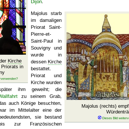
Dijon
.
Majolus starb
im damaligen
Priorat Saint-
Pierre-et-
Saint-Paul in
Souvigny und
wurde in
 der
Kirche
dessen
Kirche
Priorats in
bestattet.
ny
Priorat und
Kirche wurden
später ihm geweiht; die
Wallfahrt
zu seinem Grab,
das auch Könige besuchten,
Majolus (rechts) empf
war im Mittelalter eine der
Würdenträ
bedeutendsten, sie bestand
bis zur Französischen