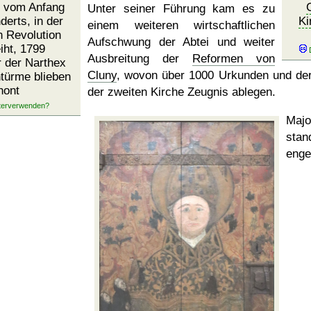
 vom Anfang
Unter seiner Führung kam es zu
derts, in der
Ki
einem weiteren wirtschaftlichen
 Revolution
Aufschwung der Abtei und weiter
iht, 1799
Ausbreitung der
Reformen von
r der Narthex
Cluny
, wovon über 1000 Urkunden und de
türme blieben
hont
der zweiten Kirche Zeugnis ablegen.
Majo
sta
enge