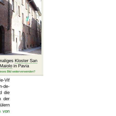
maliges
Kloster San
Maiolo
in Pavia
le-Vif
n-de-
d die
n der
ülern
m von