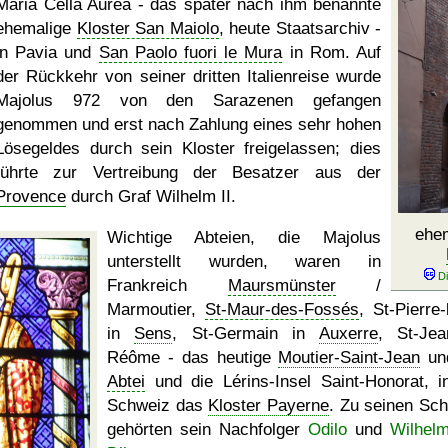
Maria Cella Aurea - das später nach ihm benannte
ehemalige
Kloster San Maiolo
, heute Staatsarchiv -
in Pavia und
San Paolo fuori le Mura
in Rom. Auf
der Rückkehr von seiner dritten Italienreise wurde
Majolus 972 von den Sarazenen gefangen
genommen und erst nach Zahlung eines sehr hohen
Lösegeldes durch sein Kloster freigelassen; dies
führte zur Vertreibung der Besatzer aus der
Provence
durch Graf Wilhelm II.
ehe
Wichtige Abteien, die Majolus
unterstellt wurden, waren in
Frankreich
Maursmünster
/
Marmoutier,
St-Maur-des-Fossés
, St-Pierre-
in
Sens
, St-Germain in
Auxerre
, St-Jea
Réôme - das heutige
Moutier-Saint-Jean
un
Abtei
und die Lérins-Insel Saint-Honorat, i
Schweiz das
Kloster Payerne
. Zu seinen Sch
gehörten sein Nachfolger
Odilo
und
Wilhel