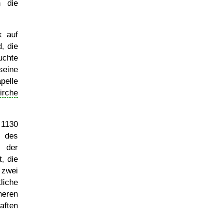
n die
k auf
, die
uchte
seine
pelle
irche
 1130
g des
 der
, die
 zwei
liche
heren
aften