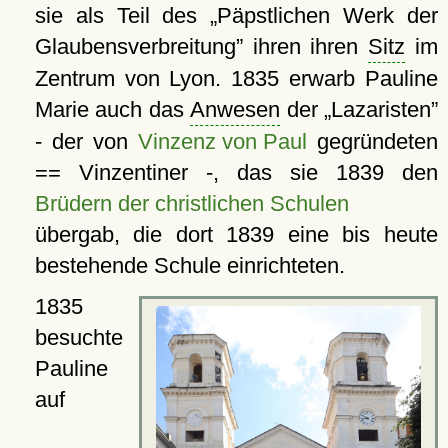
sie als Teil des
Päpstlichen Werk der
Glaubensverbreitung
ihren ihren
Sitz
im
Zentrum von Lyon. 1835 erwarb Pauline
Marie auch das
Anwesen
der
Lazaristen
- der von
Vinzenz von Paul
gegründeten
== Vinzentiner -, das sie 1839 den
Brüdern der christlichen Schulen
übergab, die dort 1839 eine bis heute
bestehende Schule einrichteten.
1835
besuchte
Pauline
auf