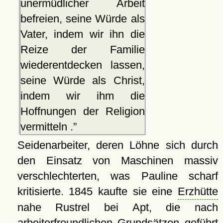
unermüdlicher Arbeit
befreien, seine Würde als
Vater, indem wir ihn die
Reize der Familie
wiederentdecken lassen,
seine Würde als Christ,
indem wir ihm die
Hoffnungen der Religion
vermitteln .
Seidenarbeiter, deren Löhne sich durch
den Einsatz von Maschinen massiv
verschlechterten, was Pauline scharf
kritisierte. 1845 kaufte sie eine
Erzhütte
nahe Rustrel bei Apt, die nach
arbeiterfreundlichen Grundsätzen geführt