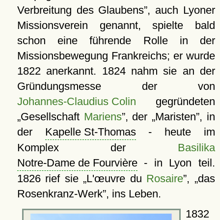
Verbreitung des Glaubens
, auch Lyoner
Missionsverein genannt, spielte bald
schon eine führende Rolle in der
Missionsbewegung Frankreichs; er wurde
1822 anerkannt. 1824 nahm sie an der
Gründungsmesse der von
Johannes-Claudius Colin
gegründeten
Gesellschaft
Mariens
, der
Maristen
, in
der
Kapelle St-Thomas
- heute im
Komplex der
Basilika
Notre-Dame de Fourvière
- in Lyon teil.
1826 rief sie
L'œuvre du
Rosaire
,
das
Rosenkranz-Werk
, ins Leben.
1832