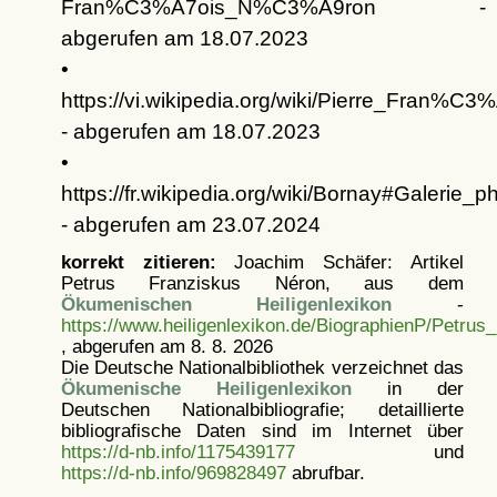
Fran%C3%A7ois_N%C3%A9ron -
abgerufen am 18.07.2023
•
https://vi.wikipedia.org/wiki/Pierre_F
- abgerufen am 18.07.2023
•
https://fr.wikipedia.org/wiki/Bornay#Galerie_p
- abgerufen am 23.07.2024
korrekt zitieren:
Joachim Schäfer: Artikel
Petrus Franziskus Néron, aus dem
Ökumenischen Heiligenlexikon
-
https://www.heiligenlexikon.de/BiographienP/Petrus
, abgerufen am 8. 8. 2026
Die Deutsche Nationalbibliothek verzeichnet das
Ökumenische Heiligenlexikon
in der
Deutschen Nationalbibliografie; detaillierte
bibliografische Daten sind im Internet über
https://d-nb.info/1175439177
und
https://d-nb.info/969828497
abrufbar.