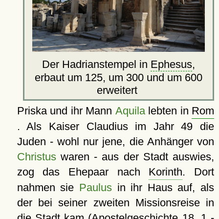
Der Hadrianstempel in
Ephesus
,
erbaut um 125, um 300 und um 600
erweitert
Priska und ihr Mann
Aquila
lebten in
Rom
. Als Kaiser Claudius im Jahr 49 die
Juden - wohl nur jene, die Anhänger von
Christus
waren - aus der Stadt auswies,
zog das Ehepaar nach
Korinth
. Dort
nahmen sie
Paulus
in ihr Haus auf, als
der bei seiner zweiten Missionsreise in
die Stadt kam (Apostelgeschichte 18, 1 -