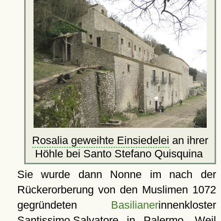
Rosalia geweihte Einsiedelei
an ihrer
Höhle bei Santo Stefano Quisquina
Sie wurde dann Nonne im nach der
Rückerorberung von den Muslimen 1072
gegründeten
Basilianer
innenkloster
Santissimo Salvatore
in Palermo. Weil