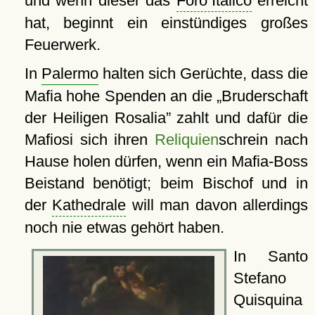
und wenn dieser das
Foro Italico
erreicht
hat, beginnt ein einstündiges großes
Feuerwerk.
In
Palermo
halten sich Gerüchte, dass die
Mafia hohe Spenden an die
Bruderschaft
der Heiligen Rosalia
zahlt und dafür die
Mafiosi sich ihren
Reliquien
schrein nach
Hause holen dürfen, wenn ein Mafia-Boss
Beistand benötigt; beim Bischof und in
der
Kathedrale
will man davon allerdings
noch nie etwas gehört haben.
In Santo
Stefano
Quisquina