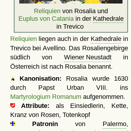
Reliquien
von Rosalia und
Euplus von Catania
in der
Kathedrale
in Trevico
Reliquien
liegen auch in der
Kathedrale
in
Trevico bei Avellino. Das Rosaliengebirge
südlich von
Wiener Neustadt
in
Österreich ist nach Rosalia benannt.
Kanonisation:
Rosalia wurde
1630
durch Papst Urban VIII. ins
Martyrologium Romanum
aufgenommen.
Attribute:
als Einsiedlerin, Kette,
Kranz von Rosen, Totenkopf
Patronin
von
Palermo
,