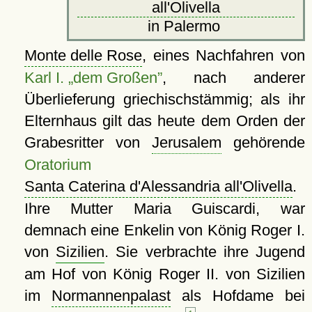
all'Olivella
in Palermo
Monte delle Rose
, eines Nachfahren von
Karl I. „dem Großen”
, nach anderer
Überlieferung griechischstämmig; als ihr
Elternhaus gilt das heute dem Orden der
Grabesritter von
Jerusalem
gehörende
Oratorium
Santa Caterina d'Alessandria all'Olivella
.
Ihre Mutter Maria Guiscardi, war
demnach eine Enkelin von König Roger I.
von
Sizilien
. Sie verbrachte ihre Jugend
am Hof von König Roger II. von Sizilien
im
Normannenpalast
als Hofdame bei