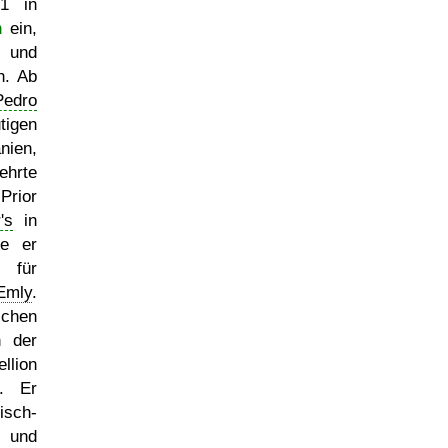
21 in
n
ein,
, und
n. Ab
Pedro
tigen
nien,
ehrte
Prior
's
in
de er
s für
Emly
.
hen
n der
llion
. Er
isch-
 und