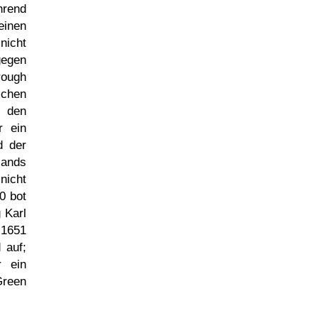
hrend
inen
nicht
gegen
rough
schen
n den
r ein
d der
lands
nicht
0 bot
 Karl
 1651
 auf;
r ein
Green