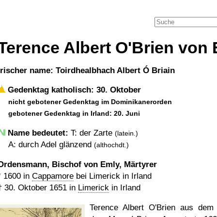
Terence Albert O'Brien von
irischer name: Toirdhealbhach Albert Ó Briain
Gedenktag katholisch: 30. Oktober
nicht gebotener Gedenktag im Dominikanerorden
gebotener Gedenktag in Irland: 20. Juni
Name bedeutet:
T: der Zarte
(latein.)
A: durch Adel glänzend
(althochdt.)
Ordensmann, Bischof von Emly, Märtyrer
*
1600
in
Cappamore
bei Limerick in Irland
†
30. Oktober 1651
in
Limerick
in Irland
Terence Albert O'Brien aus dem