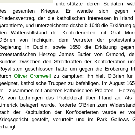
unterstützte deren Soldaten wä
des gesamten Krieges. Er wandte sich gegen e
Friedensvertrag, der die katholischen Interessen in Irland 
garantierte, und unterzeichnete deshalb 1648 die Erklärung 
den Waffenstillstand der Konföderierten mit Graf Mur
O'Brien von
Inchiquin
, dem Vertreter der protestanti
Regierung in
Dublin
, sowie 1650 die Erklärung gege
protestantischen Herzog James Butler von Ormond, de
Bündnis zwischen den Streitkräften der Konföderation un
Royalisten geschlossen hatte um gegen die Eroberung Ir
durch
Oliver Cromwell
zu kämpften; ihn hielt O'Brien für 
geeignet, katholische Truppen zu befehligen. Im August 165
er - zusammen mit anderen katholischen Prälaten - Herzog
IV. von
Lothringen
das Protektorat über Irland an. Als
Limerick belagert wurde, forderte O'Brien zum Widerstand
nach der Kapitulation der Konföderierten wurde er vo
Kriegsgericht gestellt, verurteilt und im Park Gallows 
erhängt.