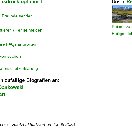
usdruck optimiert
Unser
Re
n Freunde senden
Reisen zu 
tieren / Fehler melden
Heiligen l
ere FAQs antworten!
ikon suchen
atenschutzerklärung
h zufällige Biografien an:
Dankowski
ari
äfer -
zuletzt aktualisiert am
13.08.2023