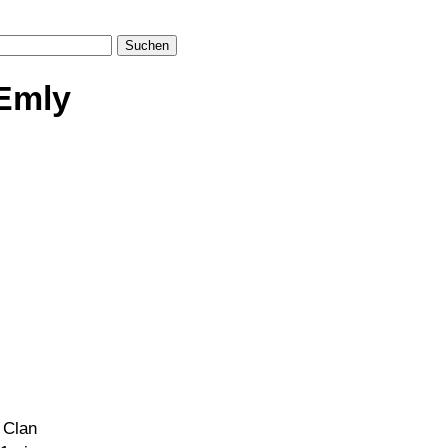
Suchen
 Emly
 Clan