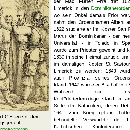
der Mac I-Brien Arra trat 16
Limerick
in den
Dominikanerorde
wo sein Onkel damals Prior war
nahm den Ordensnamen Albert a
1622 studierte er im
Kloster San 
Martir
der Dominikaner - der heu
Universität - in Toledo in Spa
wurde zum Priester geweiht und k
1630 in seine Heimat zurück, um 
im damaligen Kloster
St Saviour
Limerick zu werden; 1643 wur
auch Provinzial seines Orden
Irland. 1647 wurde er Bischof von
Während der Irisc
Konföderiertenkriege stand er a
Seite der Katholiken, deren Rebe
1641 zum Krieg geführt hatte
rt O'Brien vor dem
behandelte Verwundete der Ir
egsgericht
Katholischen Konföderation