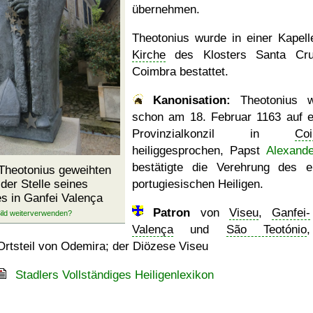
übernehmen.
Theotonius wurde in einer Kapell
Kirche
des Klosters Santa Cru
Coimbra bestattet.
Kanonisation:
Theotonius w
schon am
18. Februar 1163
auf 
Provinzialkonzil in
Co
heiliggesprochen, Papst
Alexander
bestätigte die Verehrung des e
 Theotonius geweihten
der Stelle seines
portugiesischen Heiligen.
s in Ganfei Valença
Patron
von
Viseu
,
Ganfei-
Valença
und
São Teotónio
,
Ortsteil von Odemira; der Diözese Viseu
Stadlers Vollständiges Heiligenlexikon