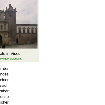
ale
in Viseu
r der
andes
einer
rauf,
raber
fonso
scher