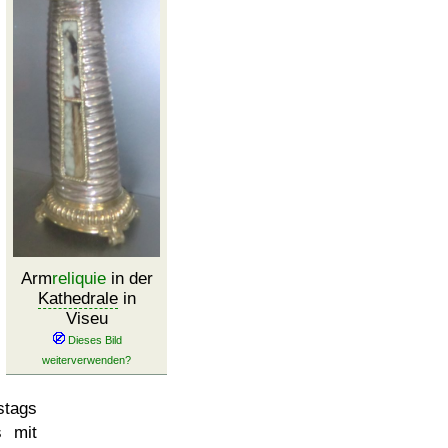
Arm
reliquie
in der
Kathedrale
in
Viseu
stags
 mit