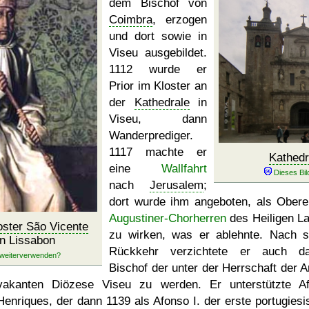
dem Bischof von
Coimbra
, erzogen
und dort sowie in
Viseu ausgebildet.
1112 wurde er
Prior im Kloster an
der
Kathedrale
in
Viseu, dann
Wanderprediger.
1117 machte er
Kathedr
eine
Wallfahrt
nach
Jerusalem
;
dort wurde ihm angeboten, als Obere
Augustiner-Chorherren
des Heiligen L
oster São Vicente
zu wirken, was er ablehnte. Nach s
n Lissabon
Rückkehr verzichtete er auch da
Bischof der unter der Herrschaft der A
vakanten Diözese Viseu zu werden. Er unterstützte A
Henriques, der dann 1139 als Afonso I. der erste portugiesi