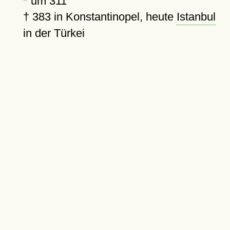
*
um 311
†
383
in Konstantinopel, heute
Istanbul
in der Türkei