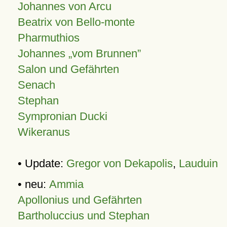
Johannes von Arcu
Beatrix von Bello-monte
Pharmuthios
Johannes
vom Brunnen
Salon und Gefährten
Senach
Stephan
Sympronian Ducki
Wikeranus
• Update:
Gregor von Dekapolis
,
Lauduin
• neu:
Ammia
Apollonius und Gefährten
Bartholuccius und Stephan