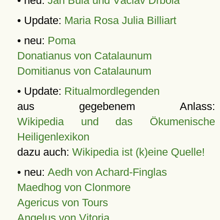
• neu:
Jan Bula und Václav Drbola
• Update:
Maria Rosa Julia Billiart
• neu:
Poma
Donatianus von Catalaunum
Domitianus von Catalaunum
• Update:
Ritualmordlegenden
aus gegebenem Anlass:
Wikipedia und das Ökumenische
Heiligenlexikon
dazu auch:
Wikipedia ist (k)eine Quelle!
• neu:
Aedh von Achard-Finglas
Maedhog von Clonmore
Agericus von Tours
Angelus von Vitoria