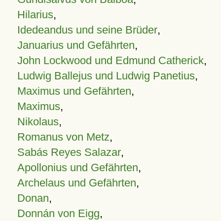
Hilarius
,
Idedeandus und seine Brüder
,
Januarius und Gefährten
,
John Lockwood und Edmund Catherick
,
Ludwig Ballejus und Ludwig Panetius
,
Maximus und Gefährten
,
Maximus
,
Nikolaus
,
Romanus von Metz
,
Sabás Reyes Salazar
,
Apollonius und Gefährten
,
Archelaus und Gefährten
,
Donan
,
Donnán von Eigg
,