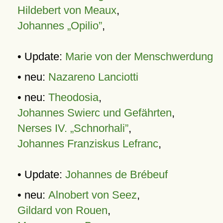
Hildebert von Meaux
,
Johannes „Opilio”
,
• Update:
Marie von der Menschwerdung
• neu:
Nazareno Lanciotti
• neu:
Theodosia
,
Johannes Swierc und Gefährten
,
Nerses IV. „Schnorhali”
,
Johannes Franziskus Lefranc
,
• Update:
Johannes de Brébeuf
• neu:
Alnobert von Seez
,
Gildard von Rouen
,