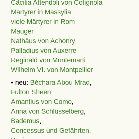
Cäcilia Attendoli von Cotignola
Märtyrer in Massylia
viele Märtyrer in Rom
Mauger
Nathäus von Achonry
Palladius von Auxerre
Reginald von Montemarti
Wilhelm VI. von Montpellier
• neu:
Béchara Abou Mrad
,
Fulton Sheen
,
Amantius von Como
,
Anna von Schlüsselberg
,
Bademus
,
Concessus und Gefährten
,