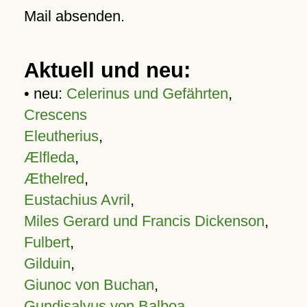
Mail absenden.
Aktuell und neu:
• neu:
Celerinus und Gefährten
,
Crescens
Eleutherius
,
Ælfleda
,
Æthelred
,
Eustachius Avril
,
Miles Gerard und Francis Dickenson
,
Fulbert
,
Gilduin
,
Giunoc von Buchan
,
Gundisalvus von Balboa
,