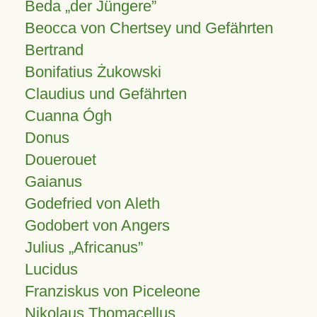
Beda „der Jüngere”
Beocca von Chertsey und Gefährten
Bertrand
Bonifatius Żukowski
Claudius und Gefährten
Cuanna Ógh
Donus
Douerouet
Gaianus
Godefried von Aleth
Godobert von Angers
Julius
Africanus
Lucidus
Franziskus von Piceleone
Nikolaus Thomacellus