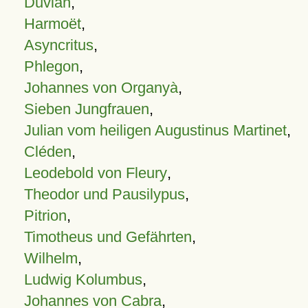
Duvian
,
Harmoët
,
Asyncritus
,
Phlegon
,
Johannes von Organyà
,
Sieben Jungfrauen
,
Julian vom heiligen Augustinus Martinet
,
Cléden
,
Leodebold von Fleury
,
Theodor und Pausilypus
,
Pitrion
,
Timotheus und Gefährten
,
Wilhelm
,
Ludwig Kolumbus
,
Johannes von Cabra
,