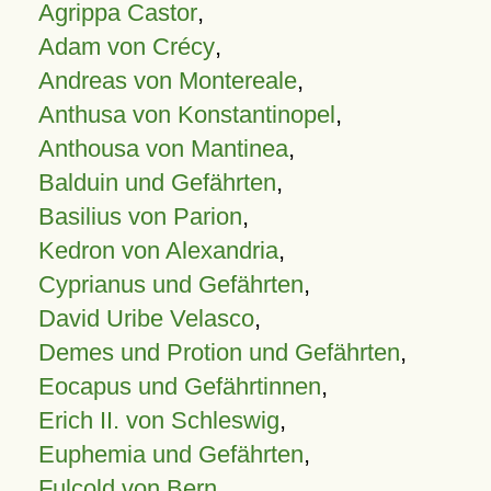
Agrippa Castor
,
Adam von Crécy
,
Andreas von Montereale
,
Anthusa von Konstantinopel
,
Anthousa von Mantinea
,
Balduin und Gefährten
,
Basilius von Parion
,
Kedron von Alexandria
,
Cyprianus und Gefährten
,
David Uribe Velasco
,
Demes und Protion und Gefährten
,
Eocapus und Gefährtinnen
,
Erich II. von Schleswig
,
Euphemia und Gefährten
,
Fulcold von Bern
,