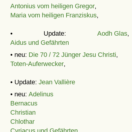
Antonius vom heiligen Gregor
,
Maria vom heiligen Franziskus
,
• Update:
Aodh Glas
,
Aidus und Gefährten
• neu:
Die 70 / 72 Jünger Jesu Christi
,
Toten-Auferwecker
,
• Update:
Jean Vallière
• neu:
Adelinus
Bernacus
Christian
Chlothar
Cyriacus und Gefährten