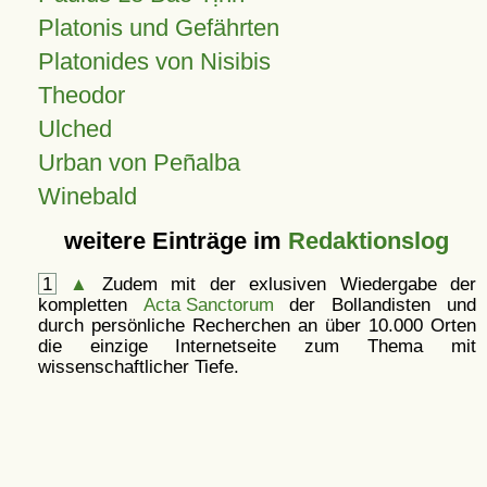
Platonis und Gefährten
Platonides von Nisibis
Theodor
Ulched
Urban von Peñalba
Winebald
weitere Einträge im
Redaktionslog
1
▲
Zudem mit der exlusiven Wiedergabe der
kompletten
Acta Sanctorum
der Bollandisten und
durch persönliche Recherchen an über 10.000 Orten
die einzige Internetseite zum Thema mit
wissenschaftlicher Tiefe.