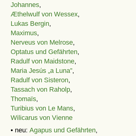
Johannes
,
Æthelwulf von Wessex
,
Lukas Bergin
,
Maximus
,
Nerveus von Melrose
,
Optatus und Gefährten
,
Radulf von Maidstone
,
Maria Jesús „a Luna”
,
Radulf von Sisteron
,
Tassach von Raholp
,
Thomaïs
,
Turibius von Le Mans
,
Wilicarus von Vienne
• neu:
Agapus und Gefährten
,