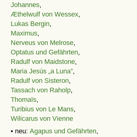
Johannes
,
Æthelwulf von Wessex
,
Lukas Bergin
,
Maximus
,
Nerveus von Melrose
,
Optatus und Gefährten
,
Radulf von Maidstone
,
Maria Jesús „a Luna”
,
Radulf von Sisteron
,
Tassach von Raholp
,
Thomaïs
,
Turibius von Le Mans
,
Wilicarus von Vienne
• neu:
Agapus und Gefährten
,