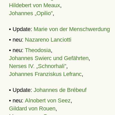
Hildebert von Meaux
,
Johannes „Opilio”
,
• Update:
Marie von der Menschwerdung
• neu:
Nazareno Lanciotti
• neu:
Theodosia
,
Johannes Swierc und Gefährten
,
Nerses IV. „Schnorhali”
,
Johannes Franziskus Lefranc
,
• Update:
Johannes de Brébeuf
• neu:
Alnobert von Seez
,
Gildard von Rouen
,