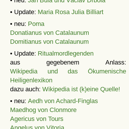
• neu:
Jan Bula und Václav Drbola
• Update:
Maria Rosa Julia Billiart
• neu:
Poma
Donatianus von Catalaunum
Domitianus von Catalaunum
• Update:
Ritualmordlegenden
aus gegebenem Anlass:
Wikipedia und das Ökumenische
Heiligenlexikon
dazu auch:
Wikipedia ist (k)eine Quelle!
• neu:
Aedh von Achard-Finglas
Maedhog von Clonmore
Agericus von Tours
Angelus von Vitoria