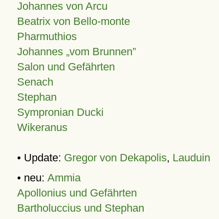
Johannes von Arcu
Beatrix von Bello-monte
Pharmuthios
Johannes
vom Brunnen
Salon und Gefährten
Senach
Stephan
Sympronian Ducki
Wikeranus
• Update:
Gregor von Dekapolis
,
Lauduin
• neu:
Ammia
Apollonius und Gefährten
Bartholuccius und Stephan