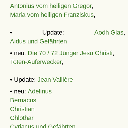
Antonius vom heiligen Gregor
,
Maria vom heiligen Franziskus
,
• Update:
Aodh Glas
,
Aidus und Gefährten
• neu:
Die 70 / 72 Jünger Jesu Christi
,
Toten-Auferwecker
,
• Update:
Jean Vallière
• neu:
Adelinus
Bernacus
Christian
Chlothar
Cyriacus und Gefährten