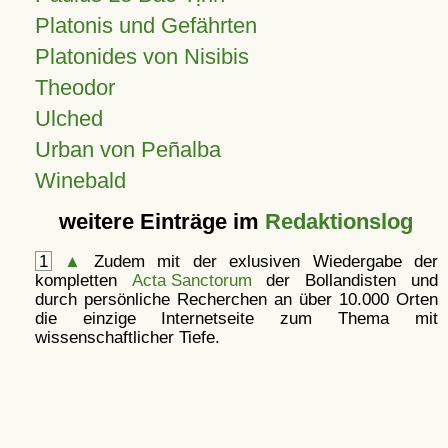
Platonis und Gefährten
Platonides von Nisibis
Theodor
Ulched
Urban von Peñalba
Winebald
weitere Einträge im
Redaktionslog
1
▲
Zudem mit der exlusiven Wiedergabe der
kompletten
Acta Sanctorum
der Bollandisten und
durch persönliche Recherchen an über 10.000 Orten
die einzige Internetseite zum Thema mit
wissenschaftlicher Tiefe.