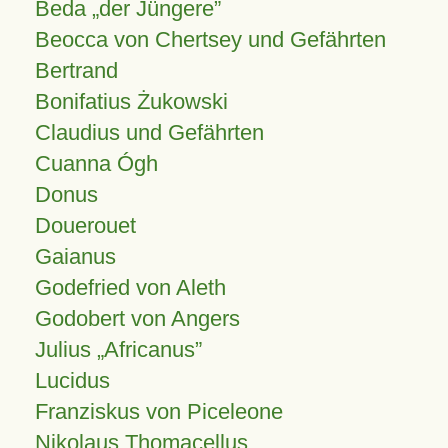
Beda „der Jüngere”
Beocca von Chertsey und Gefährten
Bertrand
Bonifatius Żukowski
Claudius und Gefährten
Cuanna Ógh
Donus
Douerouet
Gaianus
Godefried von Aleth
Godobert von Angers
Julius
Africanus
Lucidus
Franziskus von Piceleone
Nikolaus Thomacellus