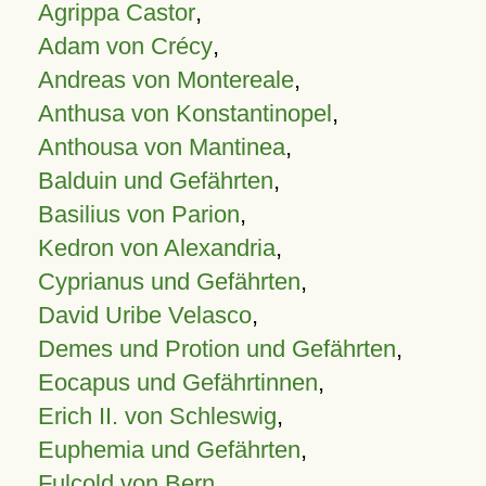
Agrippa Castor
,
Adam von Crécy
,
Andreas von Montereale
,
Anthusa von Konstantinopel
,
Anthousa von Mantinea
,
Balduin und Gefährten
,
Basilius von Parion
,
Kedron von Alexandria
,
Cyprianus und Gefährten
,
David Uribe Velasco
,
Demes und Protion und Gefährten
,
Eocapus und Gefährtinnen
,
Erich II. von Schleswig
,
Euphemia und Gefährten
,
Fulcold von Bern
,