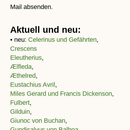
Mail absenden.
Aktuell und neu:
• neu:
Celerinus und Gefährten
,
Crescens
Eleutherius
,
Ælfleda
,
Æthelred
,
Eustachius Avril
,
Miles Gerard und Francis Dickenson
,
Fulbert
,
Gilduin
,
Giunoc von Buchan
,
Gundisalvus von Balboa
,