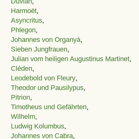
Duvian
,
Harmoët
,
Asyncritus
,
Phlegon
,
Johannes von Organyà
,
Sieben Jungfrauen
,
Julian vom heiligen Augustinus Martinet
,
Cléden
,
Leodebold von Fleury
,
Theodor und Pausilypus
,
Pitrion
,
Timotheus und Gefährten
,
Wilhelm
,
Ludwig Kolumbus
,
Johannes von Cabra
,