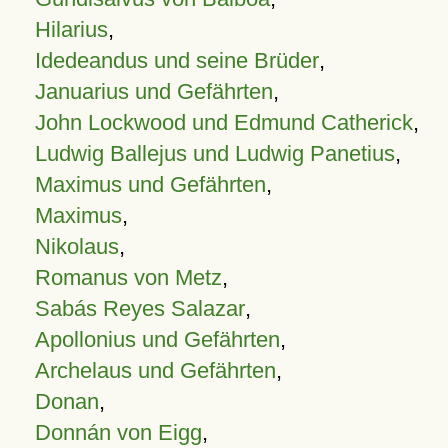
Hilarius
,
Idedeandus und seine Brüder
,
Januarius und Gefährten
,
John Lockwood und Edmund Catherick
,
Ludwig Ballejus und Ludwig Panetius
,
Maximus und Gefährten
,
Maximus
,
Nikolaus
,
Romanus von Metz
,
Sabás Reyes Salazar
,
Apollonius und Gefährten
,
Archelaus und Gefährten
,
Donan
,
Donnán von Eigg
,