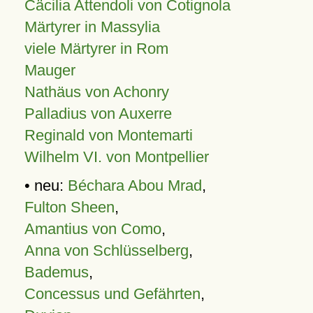
Cäcilia Attendoli von Cotignola
Märtyrer in Massylia
viele Märtyrer in Rom
Mauger
Nathäus von Achonry
Palladius von Auxerre
Reginald von Montemarti
Wilhelm VI. von Montpellier
• neu:
Béchara Abou Mrad
,
Fulton Sheen
,
Amantius von Como
,
Anna von Schlüsselberg
,
Bademus
,
Concessus und Gefährten
,