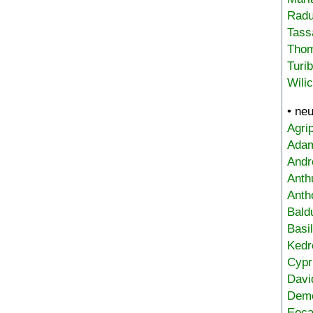
Radu
Tass
Tho
Turi
Wili
• ne
Agri
Adam
Andr
Anth
Anth
Bald
Basi
Kedr
Cypr
Davi
Deme
Eoca