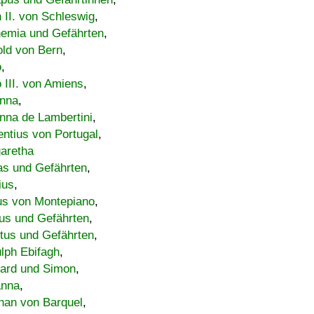
h II. von Schleswig
,
emia und Gefährten
,
old von Bern
,
o
,
 III. von Amiens
,
nna
,
nna de Lambertini
,
entius von Portugal
,
aretha
s und Gefährten
,
ius
,
us von Montepiano
,
us und Gefährten
,
tus und Gefährten
,
lph Ebifagh
,
ard und Simon
,
anna
,
han von Barquel
,