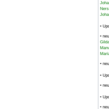
Joha
Ners
Joha
• Up
• ne
Gild
Manv
Mari
• ne
• Up
• ne
• Up
• ne