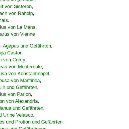
lf von Sisteron
,
ach von Raholp
,
maïs
,
bius von Le Mans
,
carus von Vienne
u:
Agapus und Gefährten
,
ppa Castor
,
 von Crécy
,
eas von Montereale
,
usa von Konstantinopel
,
ousa von Mantinea
,
uin und Gefährten
,
lius von Parion
,
on von Alexandria
,
ianus und Gefährten
,
d Uribe Velasco
,
s und Protion und Gefährten
,
pus und Gefährtinnen
,