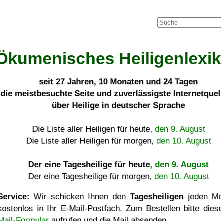
Ökumenisches Heiligenlexi
seit
27 Jahren, 10 Monaten und 24 Tagen
die meistbesuchte Seite und zuverlässigste Internetque
über Heilige in deutscher Sprache
Die Liste aller Heiligen für heute,
den 9. August
Die Liste aller Heiligen für morgen,
den 10. August
Der eine Tagesheilige für heute
, den 9. August
Der eine Tagesheilige für morgen
, den 10. August
Service:
Wir schicken Ihnen den
Tagesheiligen
jeden Mo
kostenlos in Ihr E-Mail-Postfach. Zum Bestellen bitte die
Mail-Formular
aufrufen und die Mail absenden.