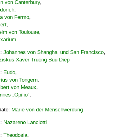
in von Canterbury
,
dorich
,
ia von Fermo
,
ert
,
elm von Toulouse
,
xarium
u:
Johannes von Shanghai und San Francisco
,
ziskus Xaver Truong Buu Diep
u:
Eudo
,
rius von Tongern
,
ebert von Meaux
,
nnes „Opilio”
,
date:
Marie von der Menschwerdung
u:
Nazareno Lanciotti
u:
Theodosia
,