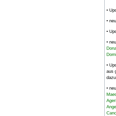
• Up
• ne
• Up
• ne
Dona
Domi
• Up
aus 
dazu
• ne
Maed
Ager
Ange
Canc