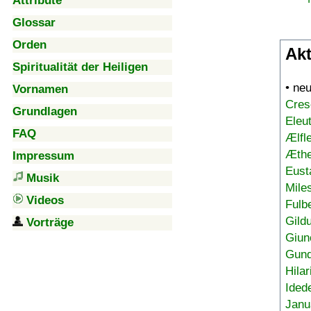
Attribute
Glossar
Orden
Akt
Spiritualität der Heiligen
• ne
Vornamen
Cres
Grundlagen
Eleu
FAQ
Ælfl
Æthe
Impressum
Eust
Musik
Mile
Videos
Fulb
Gild
Vorträge
Giun
Gund
Hilar
Ided
Janu