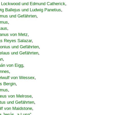
 Lockwood und Edmund Catherick
,
ig Ballejus und Ludwig Panetius
,
mus und Gefährten
,
imus
,
laus
,
nus von Metz
,
s Reyes Salazar
,
lonius und Gefährten
,
elaus und Gefährten
,
an
,
án von Eigg
,
nnes
,
lwulf von Wessex
,
s Bergin
,
imus
,
eus von Melrose
,
tus und Gefährten
,
lf von Maidstone
,
a Jesús „a Luna”
,