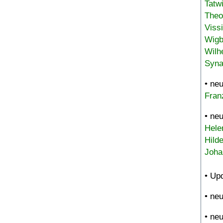
Tatw
Theo
Viss
Wigb
Wilh
Syna
• ne
Fran
• ne
Hele
Hild
Joha
• Up
• ne
• ne