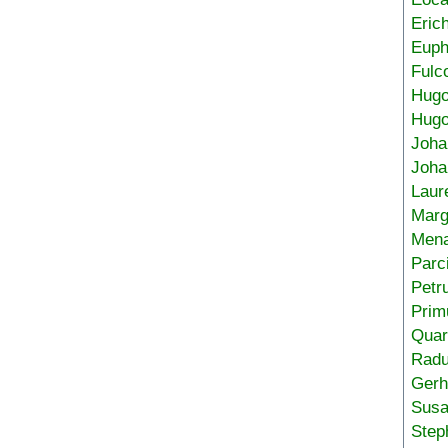
Eric
Euph
Fulc
Hug
Hugo
Joha
Joha
Laur
Marg
Mena
Parc
Petr
Prim
Quar
Radu
Gerh
Sus
Step