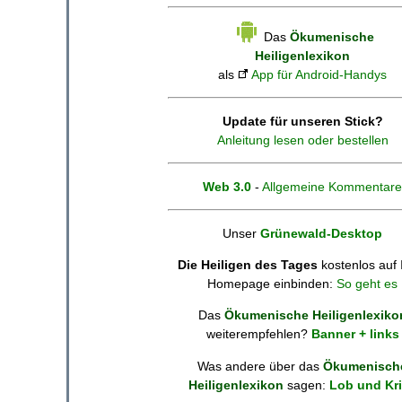
Das
Ökumenische
Heiligenlexikon
als
App für Android-Handys
Update für unseren Stick?
Anleitung lesen oder bestellen
Web 3.0
-
Allgemeine Kommentare
Unser
Grünewald-Desktop
Die Heiligen des Tages
kostenlos auf 
Homepage einbinden:
So geht es
Das
Ökumenische Heiligenlexiko
weiterempfehlen?
Banner + links
Was andere über das
Ökumenisch
Heiligenlexikon
sagen:
Lob und Kri