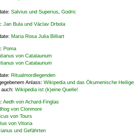
date:
Salvius und Superius
,
Godric
u:
Jan Bula und Václav Drbola
date:
Maria Rosa Julia Billiart
u:
Poma
tianus von Catalaunum
tianus von Catalaunum
date:
Ritualmordlegenden
gegebenem Anlass:
Wikipedia und das Ökumenische Heilige
 auch:
Wikipedia ist (k)eine Quelle!
u:
Aedh von Achard-Finglas
hog von Clonmore
icus von Tours
lus von Vitoria
ianus und Gefährten