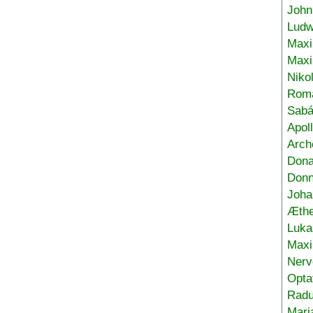
John
Ludw
Maxi
Max
Niko
Roma
Sabá
Apol
Arch
Don
Donn
Joha
Æthe
Luka
Max
Nerv
Opta
Radu
Mari