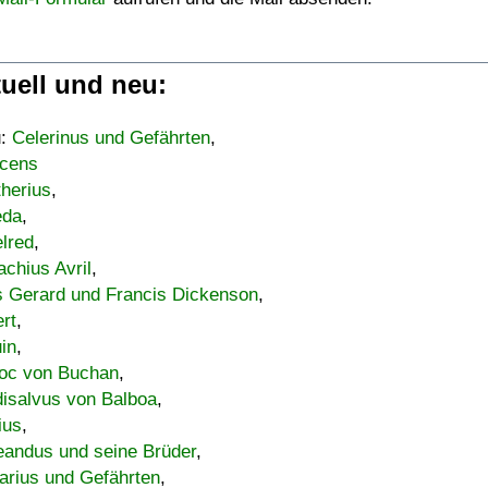
uell und neu:
u:
Celerinus und Gefährten
,
cens
therius
,
eda
,
lred
,
achius Avril
,
s Gerard und Francis Dickenson
,
ert
,
uin
,
oc von Buchan
,
isalvus von Balboa
,
ius
,
eandus und seine Brüder
,
arius und Gefährten
,