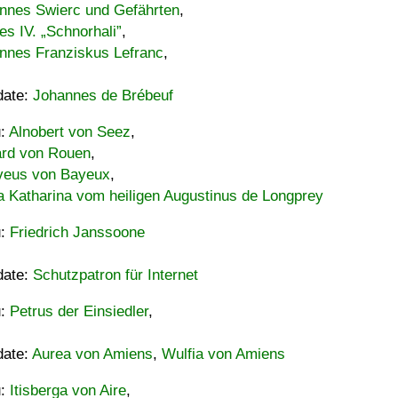
nnes Swierc und Gefährten
,
es IV. „Schnorhali”
,
nnes Franziskus Lefranc
,
date:
Johannes de Brébeuf
u:
Alnobert von Seez
,
ard von Rouen
,
eus von Bayeux
,
a Katharina vom heiligen Augustinus de Longprey
u:
Friedrich Janssoone
date:
Schutzpatron für Internet
u:
Petrus der Einsiedler
,
date:
Aurea von Amiens
,
Wulfia von Amiens
u:
Itisberga von Aire
,