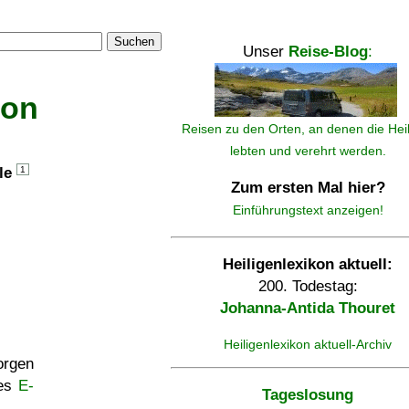
Suchen
Unser
Reise-Blog
:
kon
Reisen zu den Orten, an denen die Hei
lebten und verehrt werden.
lle
1
Zum ersten Mal hier?
Einführungstext anzeigen!
Heiligenlexikon aktuell:
200. Todestag:
Johanna-Antida Thouret
Heiligenlexikon aktuell-Archiv
rgen
ses
E-
Tageslosung