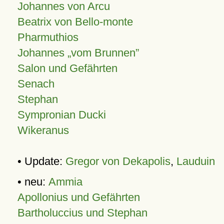
Johannes von Arcu
Beatrix von Bello-monte
Pharmuthios
Johannes
vom Brunnen
Salon und Gefährten
Senach
Stephan
Sympronian Ducki
Wikeranus
• Update:
Gregor von Dekapolis
,
Lauduin
• neu:
Ammia
Apollonius und Gefährten
Bartholuccius und Stephan