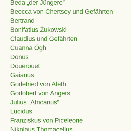
Beda „der Jüngere”
Beocca von Chertsey und Gefährten
Bertrand
Bonifatius Żukowski
Claudius und Gefährten
Cuanna Ógh
Donus
Douerouet
Gaianus
Godefried von Aleth
Godobert von Angers
Julius
Africanus
Lucidus
Franziskus von Piceleone
Nikolaus Thomacellus