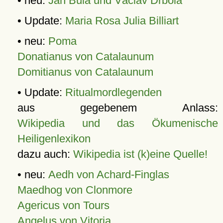
• neu:
Jan Bula und Václav Drbola
• Update:
Maria Rosa Julia Billiart
• neu:
Poma
Donatianus von Catalaunum
Domitianus von Catalaunum
• Update:
Ritualmordlegenden
aus gegebenem Anlass:
Wikipedia und das Ökumenische
Heiligenlexikon
dazu auch:
Wikipedia ist (k)eine Quelle!
• neu:
Aedh von Achard-Finglas
Maedhog von Clonmore
Agericus von Tours
Angelus von Vitoria