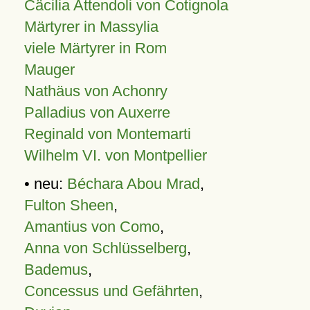
Cäcilia Attendoli von Cotignola
Märtyrer in Massylia
viele Märtyrer in Rom
Mauger
Nathäus von Achonry
Palladius von Auxerre
Reginald von Montemarti
Wilhelm VI. von Montpellier
• neu:
Béchara Abou Mrad
,
Fulton Sheen
,
Amantius von Como
,
Anna von Schlüsselberg
,
Bademus
,
Concessus und Gefährten
,