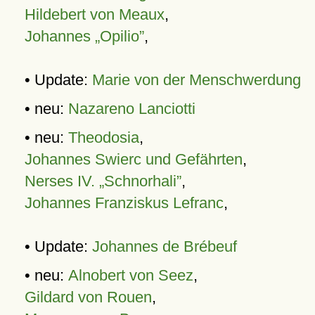
Hildebert von Meaux
,
Johannes „Opilio”
,
• Update:
Marie von der Menschwerdung
• neu:
Nazareno Lanciotti
• neu:
Theodosia
,
Johannes Swierc und Gefährten
,
Nerses IV. „Schnorhali”
,
Johannes Franziskus Lefranc
,
• Update:
Johannes de Brébeuf
• neu:
Alnobert von Seez
,
Gildard von Rouen
,