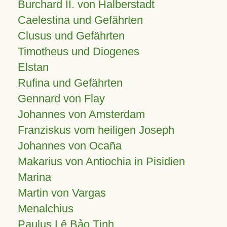
Burchard II. von Halberstadt
Caelestina und Gefährten
Clusus und Gefährten
Timotheus und Diogenes
Elstan
Rufina und Gefährten
Gennard von Flay
Johannes von Amsterdam
Franziskus vom heiligen Joseph
Johannes von Ocaña
Makarius von Antiochia in Pisidien
Marina
Martin von Vargas
Menalchius
Paulus Lê Bảo Tịnh