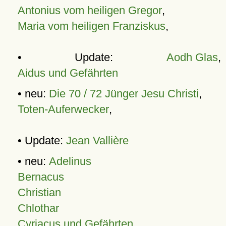
Antonius vom heiligen Gregor
,
Maria vom heiligen Franziskus
,
• Update:
Aodh Glas
,
Aidus und Gefährten
• neu:
Die 70 / 72 Jünger Jesu Christi
,
Toten-Auferwecker
,
• Update:
Jean Vallière
• neu:
Adelinus
Bernacus
Christian
Chlothar
Cyriacus und Gefährten