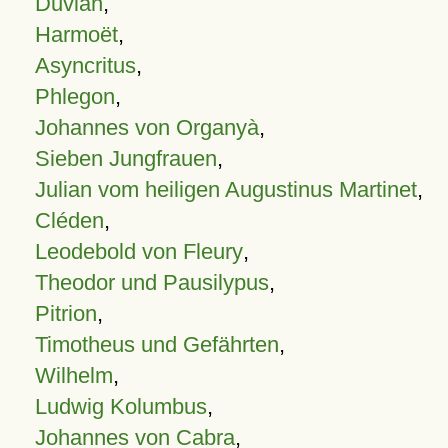
Duvian
,
Harmoët
,
Asyncritus
,
Phlegon
,
Johannes von Organyà
,
Sieben Jungfrauen
,
Julian vom heiligen Augustinus Martinet
,
Cléden
,
Leodebold von Fleury
,
Theodor und Pausilypus
,
Pitrion
,
Timotheus und Gefährten
,
Wilhelm
,
Ludwig Kolumbus
,
Johannes von Cabra
,