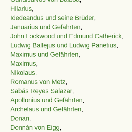
Hilarius
,
Idedeandus und seine Brüder
,
Januarius und Gefährten
,
John Lockwood und Edmund Catherick
,
Ludwig Ballejus und Ludwig Panetius
,
Maximus und Gefährten
,
Maximus
,
Nikolaus
,
Romanus von Metz
,
Sabás Reyes Salazar
,
Apollonius und Gefährten
,
Archelaus und Gefährten
,
Donan
,
Donnán von Eigg
,