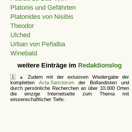
Platonis und Gefährten
Platonides von Nisibis
Theodor
Ulched
Urban von Peñalba
Winebald
weitere Einträge im
Redaktionslog
1
▲
Zudem mit der exlusiven Wiedergabe der
kompletten
Acta Sanctorum
der Bollandisten und
durch persönliche Recherchen an über 10.000 Orten
die einzige Internetseite zum Thema mit
wissenschaftlicher Tiefe.