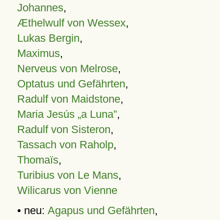
Johannes
,
Æthelwulf von Wessex
,
Lukas Bergin
,
Maximus
,
Nerveus von Melrose
,
Optatus und Gefährten
,
Radulf von Maidstone
,
Maria Jesús „a Luna”
,
Radulf von Sisteron
,
Tassach von Raholp
,
Thomaïs
,
Turibius von Le Mans
,
Wilicarus von Vienne
• neu:
Agapus und Gefährten
,