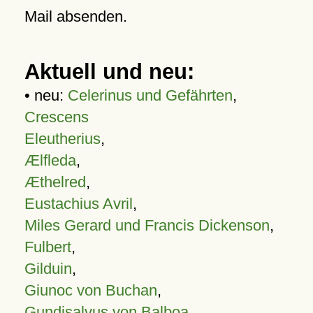
Mail absenden.
Aktuell und neu:
• neu:
Celerinus und Gefährten
,
Crescens
Eleutherius
,
Ælfleda
,
Æthelred
,
Eustachius Avril
,
Miles Gerard und Francis Dickenson
,
Fulbert
,
Gilduin
,
Giunoc von Buchan
,
Gundisalvus von Balboa
,