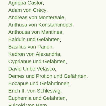
Agrippa Castor
,
Adam von Crécy
,
Andreas von Montereale
,
Anthusa von Konstantinopel
,
Anthousa von Mantinea
,
Balduin und Gefährten
,
Basilius von Parion
,
Kedron von Alexandria
,
Cyprianus und Gefährten
,
David Uribe Velasco
,
Demes und Protion und Gefährten
,
Eocapus und Gefährtinnen
,
Erich II. von Schleswig
,
Euphemia und Gefährten
,
Fulcold von Bern
,