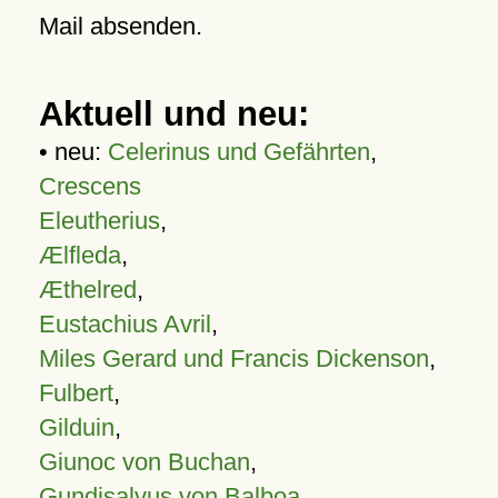
Mail absenden.
Aktuell und neu:
• neu:
Celerinus und Gefährten
,
Crescens
Eleutherius
,
Ælfleda
,
Æthelred
,
Eustachius Avril
,
Miles Gerard und Francis Dickenson
,
Fulbert
,
Gilduin
,
Giunoc von Buchan
,
Gundisalvus von Balboa
,