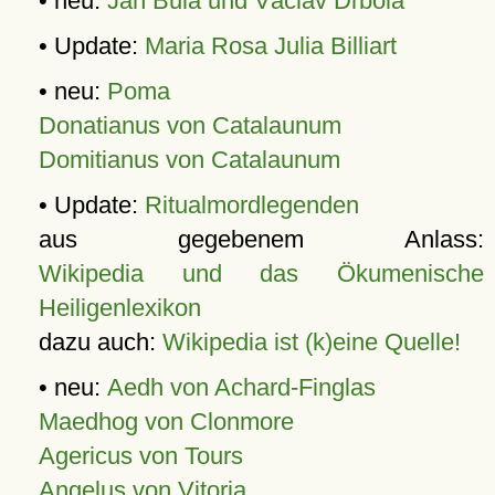
• neu:
Jan Bula und Václav Drbola
• Update:
Maria Rosa Julia Billiart
• neu:
Poma
Donatianus von Catalaunum
Domitianus von Catalaunum
• Update:
Ritualmordlegenden
aus gegebenem Anlass:
Wikipedia und das Ökumenische
Heiligenlexikon
dazu auch:
Wikipedia ist (k)eine Quelle!
• neu:
Aedh von Achard-Finglas
Maedhog von Clonmore
Agericus von Tours
Angelus von Vitoria