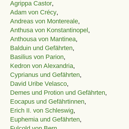
Agrippa Castor
,
Adam von Crécy
,
Andreas von Montereale
,
Anthusa von Konstantinopel
,
Anthousa von Mantinea
,
Balduin und Gefährten
,
Basilius von Parion
,
Kedron von Alexandria
,
Cyprianus und Gefährten
,
David Uribe Velasco
,
Demes und Protion und Gefährten
,
Eocapus und Gefährtinnen
,
Erich II. von Schleswig
,
Euphemia und Gefährten
,
Fulcold von Bern
,