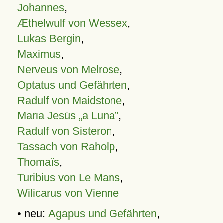
Johannes
,
Æthelwulf von Wessex
,
Lukas Bergin
,
Maximus
,
Nerveus von Melrose
,
Optatus und Gefährten
,
Radulf von Maidstone
,
Maria Jesús „a Luna”
,
Radulf von Sisteron
,
Tassach von Raholp
,
Thomaïs
,
Turibius von Le Mans
,
Wilicarus von Vienne
• neu:
Agapus und Gefährten
,