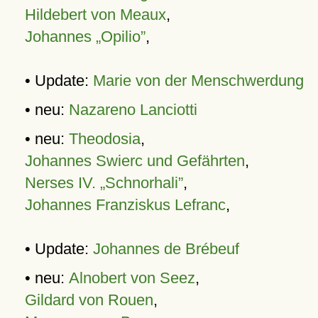
Hildebert von Meaux
,
Johannes „Opilio”
,
• Update:
Marie von der Menschwerdung
• neu:
Nazareno Lanciotti
• neu:
Theodosia
,
Johannes Swierc und Gefährten
,
Nerses IV. „Schnorhali”
,
Johannes Franziskus Lefranc
,
• Update:
Johannes de Brébeuf
• neu:
Alnobert von Seez
,
Gildard von Rouen
,