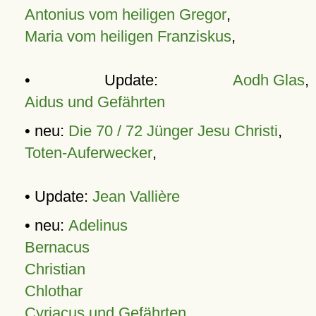
Antonius vom heiligen Gregor
,
Maria vom heiligen Franziskus
,
• Update:
Aodh Glas
,
Aidus und Gefährten
• neu:
Die 70 / 72 Jünger Jesu Christi
,
Toten-Auferwecker
,
• Update:
Jean Vallière
• neu:
Adelinus
Bernacus
Christian
Chlothar
Cyriacus und Gefährten