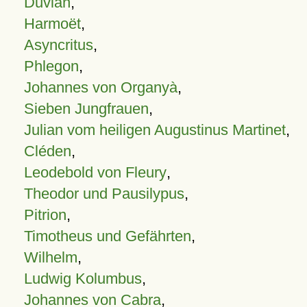
Duvian
,
Harmoët
,
Asyncritus
,
Phlegon
,
Johannes von Organyà
,
Sieben Jungfrauen
,
Julian vom heiligen Augustinus Martinet
,
Cléden
,
Leodebold von Fleury
,
Theodor und Pausilypus
,
Pitrion
,
Timotheus und Gefährten
,
Wilhelm
,
Ludwig Kolumbus
,
Johannes von Cabra
,