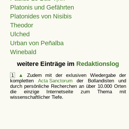
Platonis und Gefährten
Platonides von Nisibis
Theodor
Ulched
Urban von Peñalba
Winebald
weitere Einträge im
Redaktionslog
1
▲
Zudem mit der exlusiven Wiedergabe der
kompletten
Acta Sanctorum
der Bollandisten und
durch persönliche Recherchen an über 10.000 Orten
die einzige Internetseite zum Thema mit
wissenschaftlicher Tiefe.