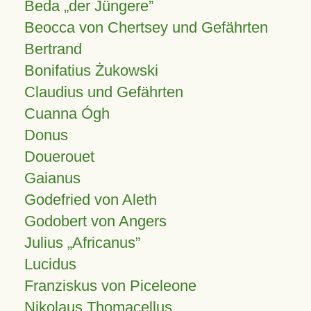
Beda „der Jüngere”
Beocca von Chertsey und Gefährten
Bertrand
Bonifatius Żukowski
Claudius und Gefährten
Cuanna Ógh
Donus
Douerouet
Gaianus
Godefried von Aleth
Godobert von Angers
Julius
Africanus
Lucidus
Franziskus von Piceleone
Nikolaus Thomacellus