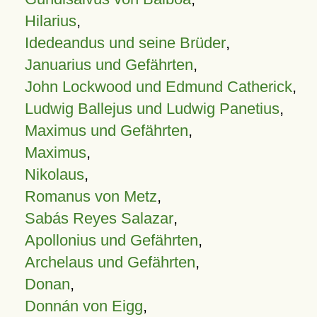
Hilarius
,
Idedeandus und seine Brüder
,
Januarius und Gefährten
,
John Lockwood und Edmund Catherick
,
Ludwig Ballejus und Ludwig Panetius
,
Maximus und Gefährten
,
Maximus
,
Nikolaus
,
Romanus von Metz
,
Sabás Reyes Salazar
,
Apollonius und Gefährten
,
Archelaus und Gefährten
,
Donan
,
Donnán von Eigg
,