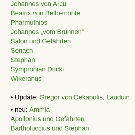
Johannes von Arcu
Beatrix von Bello-monte
Pharmuthios
Johannes
vom Brunnen
Salon und Gefährten
Senach
Stephan
Sympronian Ducki
Wikeranus
• Update:
Gregor von Dekapolis
,
Lauduin
• neu:
Ammia
Apollonius und Gefährten
Bartholuccius und Stephan