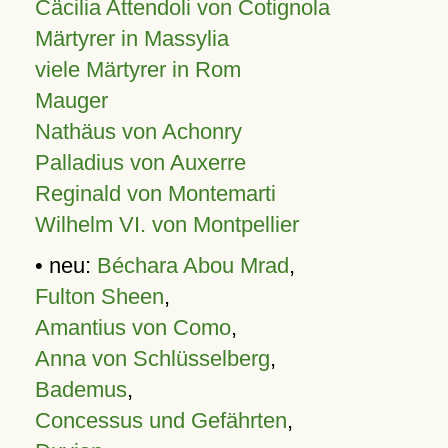
Cäcilia Attendoli von Cotignola
Märtyrer in Massylia
viele Märtyrer in Rom
Mauger
Nathäus von Achonry
Palladius von Auxerre
Reginald von Montemarti
Wilhelm VI. von Montpellier
• neu:
Béchara Abou Mrad
,
Fulton Sheen
,
Amantius von Como
,
Anna von Schlüsselberg
,
Bademus
,
Concessus und Gefährten
,