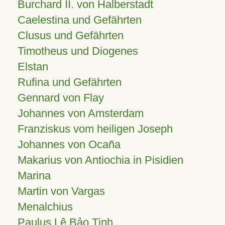
Burchard II. von Halberstadt
Caelestina und Gefährten
Clusus und Gefährten
Timotheus und Diogenes
Elstan
Rufina und Gefährten
Gennard von Flay
Johannes von Amsterdam
Franziskus vom heiligen Joseph
Johannes von Ocaña
Makarius von Antiochia in Pisidien
Marina
Martin von Vargas
Menalchius
Paulus Lê Bảo Tịnh