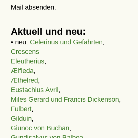
Mail absenden.
Aktuell und neu:
• neu:
Celerinus und Gefährten
,
Crescens
Eleutherius
,
Ælfleda
,
Æthelred
,
Eustachius Avril
,
Miles Gerard und Francis Dickenson
,
Fulbert
,
Gilduin
,
Giunoc von Buchan
,
Gundisalvus von Balboa
,