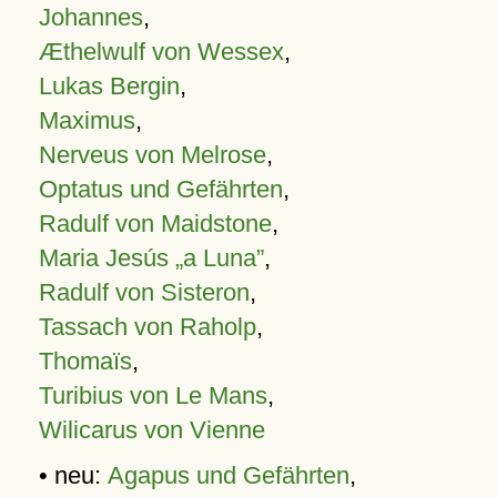
Johannes
,
Æthelwulf von Wessex
,
Lukas Bergin
,
Maximus
,
Nerveus von Melrose
,
Optatus und Gefährten
,
Radulf von Maidstone
,
Maria Jesús „a Luna”
,
Radulf von Sisteron
,
Tassach von Raholp
,
Thomaïs
,
Turibius von Le Mans
,
Wilicarus von Vienne
• neu:
Agapus und Gefährten
,