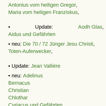
Antonius vom heiligen Gregor
,
Maria vom heiligen Franziskus
,
• Update:
Aodh Glas
,
Aidus und Gefährten
• neu:
Die 70 / 72 Jünger Jesu Christi
,
Toten-Auferwecker
,
• Update:
Jean Vallière
• neu:
Adelinus
Bernacus
Christian
Chlothar
Cyriacus und Gefährten