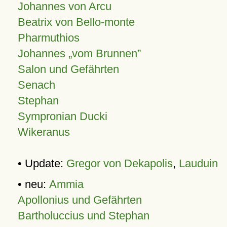
Johannes von Arcu
Beatrix von Bello-monte
Pharmuthios
Johannes
vom Brunnen
Salon und Gefährten
Senach
Stephan
Sympronian Ducki
Wikeranus
• Update:
Gregor von Dekapolis
,
Lauduin
• neu:
Ammia
Apollonius und Gefährten
Bartholuccius und Stephan