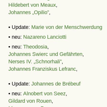
Hildebert von Meaux
,
Johannes „Opilio”
,
• Update:
Marie von der Menschwerdung
• neu:
Nazareno Lanciotti
• neu:
Theodosia
,
Johannes Swierc und Gefährten
,
Nerses IV. „Schnorhali”
,
Johannes Franziskus Lefranc
,
• Update:
Johannes de Brébeuf
• neu:
Alnobert von Seez
,
Gildard von Rouen
,