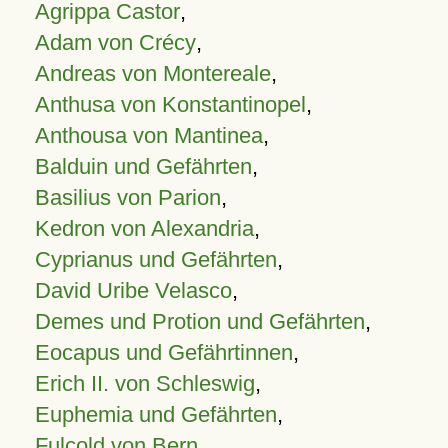
Agrippa Castor
,
Adam von Crécy
,
Andreas von Montereale
,
Anthusa von Konstantinopel
,
Anthousa von Mantinea
,
Balduin und Gefährten
,
Basilius von Parion
,
Kedron von Alexandria
,
Cyprianus und Gefährten
,
David Uribe Velasco
,
Demes und Protion und Gefährten
,
Eocapus und Gefährtinnen
,
Erich II. von Schleswig
,
Euphemia und Gefährten
,
Fulcold von Bern
,