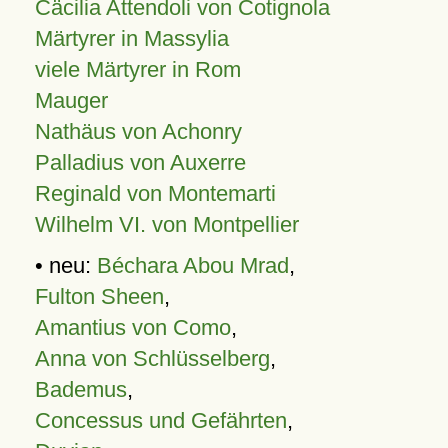
Cäcilia Attendoli von Cotignola
Märtyrer in Massylia
viele Märtyrer in Rom
Mauger
Nathäus von Achonry
Palladius von Auxerre
Reginald von Montemarti
Wilhelm VI. von Montpellier
• neu:
Béchara Abou Mrad
,
Fulton Sheen
,
Amantius von Como
,
Anna von Schlüsselberg
,
Bademus
,
Concessus und Gefährten
,