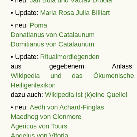
• neu:
Jan Bula und Václav Drbola
• Update:
Maria Rosa Julia Billiart
• neu:
Poma
Donatianus von Catalaunum
Domitianus von Catalaunum
• Update:
Ritualmordlegenden
aus gegebenem Anlass:
Wikipedia und das Ökumenische
Heiligenlexikon
dazu auch:
Wikipedia ist (k)eine Quelle!
• neu:
Aedh von Achard-Finglas
Maedhog von Clonmore
Agericus von Tours
Angelus von Vitoria