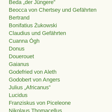
Beda „der Jüngere”
Beocca von Chertsey und Gefährten
Bertrand
Bonifatius Żukowski
Claudius und Gefährten
Cuanna Ógh
Donus
Douerouet
Gaianus
Godefried von Aleth
Godobert von Angers
Julius
Africanus
Lucidus
Franziskus von Piceleone
Nikolaus Thomacellus