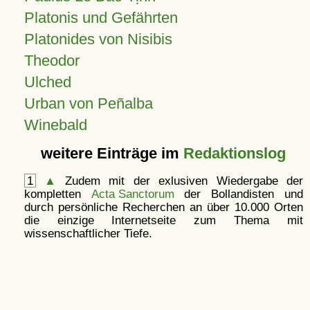
Platonis und Gefährten
Platonides von Nisibis
Theodor
Ulched
Urban von Peñalba
Winebald
weitere Einträge im
Redaktionslog
1
▲
Zudem mit der exlusiven Wiedergabe der
kompletten
Acta Sanctorum
der Bollandisten und
durch persönliche Recherchen an über 10.000 Orten
die einzige Internetseite zum Thema mit
wissenschaftlicher Tiefe.