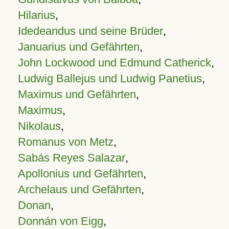
Hilarius
,
Idedeandus und seine Brüder
,
Januarius und Gefährten
,
John Lockwood und Edmund Catherick
,
Ludwig Ballejus und Ludwig Panetius
,
Maximus und Gefährten
,
Maximus
,
Nikolaus
,
Romanus von Metz
,
Sabás Reyes Salazar
,
Apollonius und Gefährten
,
Archelaus und Gefährten
,
Donan
,
Donnán von Eigg
,