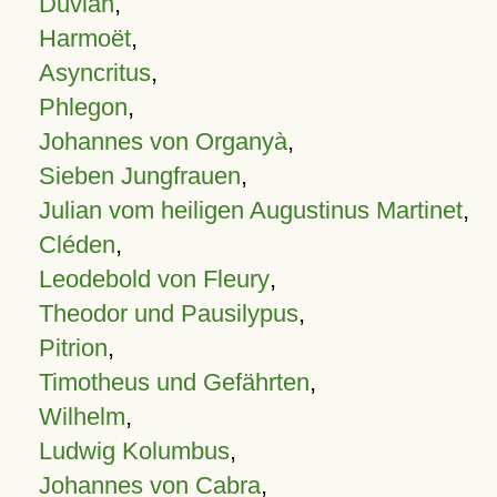
Duvian
,
Harmoët
,
Asyncritus
,
Phlegon
,
Johannes von Organyà
,
Sieben Jungfrauen
,
Julian vom heiligen Augustinus Martinet
,
Cléden
,
Leodebold von Fleury
,
Theodor und Pausilypus
,
Pitrion
,
Timotheus und Gefährten
,
Wilhelm
,
Ludwig Kolumbus
,
Johannes von Cabra
,