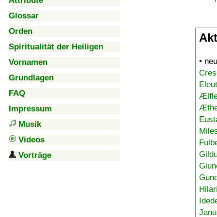
Attribute
Glossar
Orden
Akt
Spiritualität der Heiligen
• ne
Vornamen
Cres
Grundlagen
Eleu
FAQ
Ælfl
Æthe
Impressum
Eust
Musik
Mile
Videos
Fulb
Gild
Vorträge
Giun
Gund
Hilar
Ided
Janu