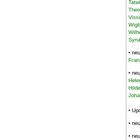
Tatw
Theo
Viss
Wigb
Wilh
Syna
• ne
Fran
• ne
Hele
Hild
Joha
• Up
• ne
• ne