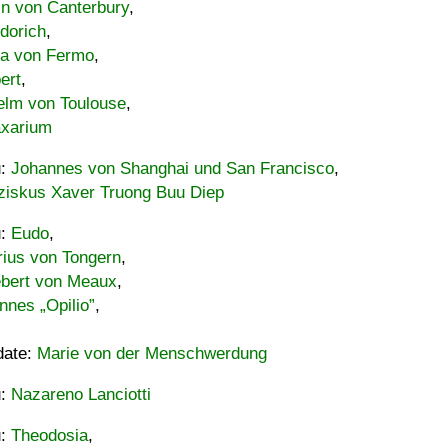
in von Canterbury
,
dorich
,
ia von Fermo
,
ert
,
elm von Toulouse
,
xarium
u:
Johannes von Shanghai und San Francisco
,
ziskus Xaver Truong Buu Diep
u:
Eudo
,
rius von Tongern
,
ebert von Meaux
,
nnes „Opilio”
,
date:
Marie von der Menschwerdung
u:
Nazareno Lanciotti
u:
Theodosia
,