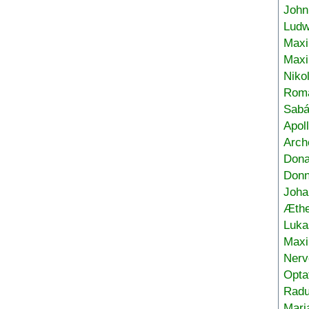
John
Ludw
Maxi
Max
Niko
Roma
Sabá
Apol
Arch
Don
Donn
Joha
Æthe
Luka
Max
Nerv
Opta
Radu
Mari