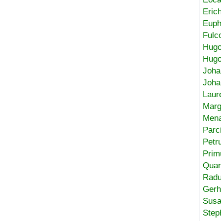
Eric
Euph
Fulc
Hug
Hugo
Joha
Joha
Laur
Marg
Mena
Parc
Petr
Prim
Quar
Radu
Gerh
Sus
Step