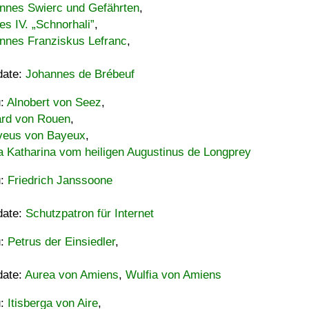
nnes Swierc und Gefährten
,
es IV. „Schnorhali”
,
nnes Franziskus Lefranc
,
date:
Johannes de Brébeuf
u:
Alnobert von Seez
,
ard von Rouen
,
eus von Bayeux
,
a Katharina vom heiligen Augustinus de Longprey
u:
Friedrich Janssoone
date:
Schutzpatron für Internet
u:
Petrus der Einsiedler
,
date:
Aurea von Amiens
,
Wulfia von Amiens
u:
Itisberga von Aire
,