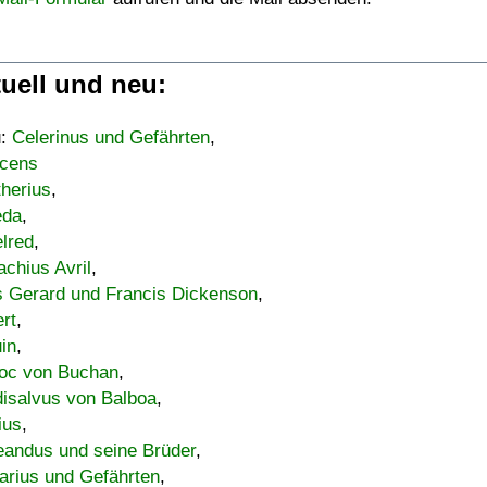
uell und neu:
u:
Celerinus und Gefährten
,
cens
therius
,
eda
,
lred
,
achius Avril
,
s Gerard und Francis Dickenson
,
ert
,
uin
,
oc von Buchan
,
isalvus von Balboa
,
ius
,
eandus und seine Brüder
,
arius und Gefährten
,