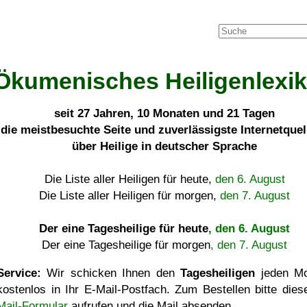
Ökumenisches Heiligenlexi
seit
27 Jahren, 10 Monaten und 21 Tagen
die meistbesuchte Seite und zuverlässigste Internetque
über Heilige in deutscher Sprache
Die Liste aller Heiligen für heute,
den 6. August
Die Liste aller Heiligen für morgen,
den 7. August
Der eine Tagesheilige für heute
, den 6. August
Der eine Tagesheilige für morgen
, den 7. August
Service:
Wir schicken Ihnen den
Tagesheiligen
jeden Mo
kostenlos in Ihr E-Mail-Postfach. Zum Bestellen bitte die
Mail-Formular
aufrufen und die Mail absenden.