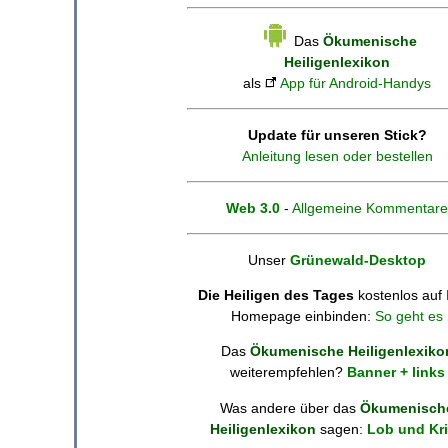
Das
Ökumenische
Heiligenlexikon
als
App für Android-Handys
Update für unseren Stick?
Anleitung lesen oder bestellen
Web 3.0
-
Allgemeine Kommentare
Unser
Grünewald-Desktop
Die Heiligen des Tages
kostenlos auf 
Homepage einbinden:
So geht es
Das
Ökumenische Heiligenlexiko
weiterempfehlen?
Banner + links
Was andere über das
Ökumenisch
Heiligenlexikon
sagen:
Lob und Kri