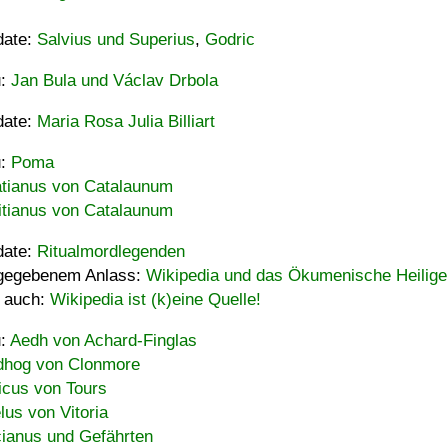
date:
Salvius und Superius
,
Godric
u:
Jan Bula und Václav Drbola
date:
Maria Rosa Julia Billiart
u:
Poma
tianus von Catalaunum
tianus von Catalaunum
date:
Ritualmordlegenden
gegebenem Anlass:
Wikipedia und das Ökumenische Heilige
 auch:
Wikipedia ist (k)eine Quelle!
u:
Aedh von Achard-Finglas
hog von Clonmore
icus von Tours
lus von Vitoria
ianus und Gefährten