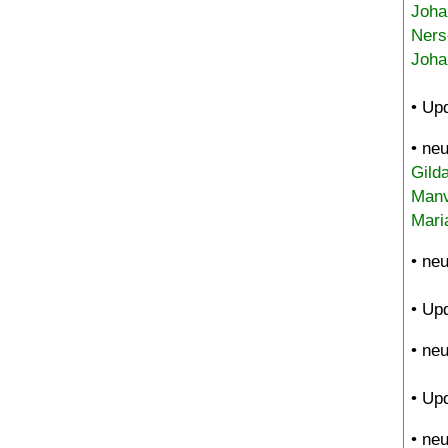
Joha
Ners
Joha
• Up
• ne
Gild
Manv
Mari
• ne
• Up
• ne
• Up
• ne