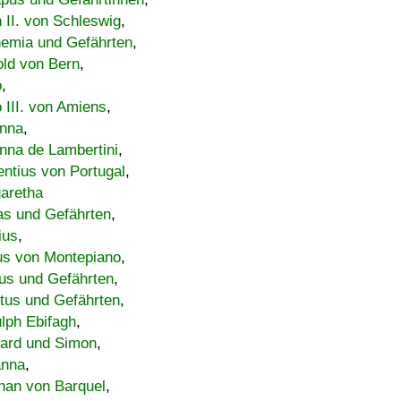
h II. von Schleswig
,
emia und Gefährten
,
old von Bern
,
o
,
 III. von Amiens
,
nna
,
nna de Lambertini
,
entius von Portugal
,
aretha
s und Gefährten
,
ius
,
us von Montepiano
,
us und Gefährten
,
tus und Gefährten
,
lph Ebifagh
,
ard und Simon
,
anna
,
han von Barquel
,