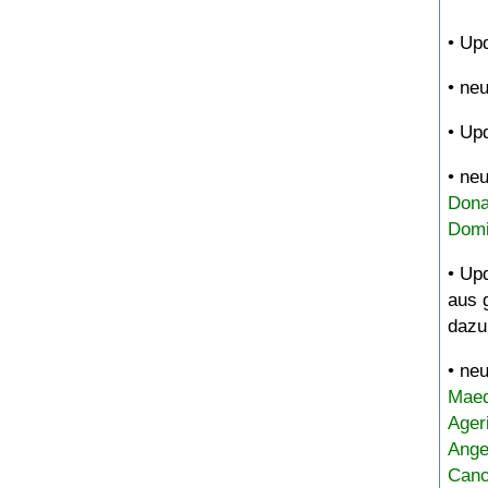
• Up
• ne
• Up
• ne
Dona
Domi
• Up
aus 
dazu
• ne
Maed
Ager
Ange
Canc