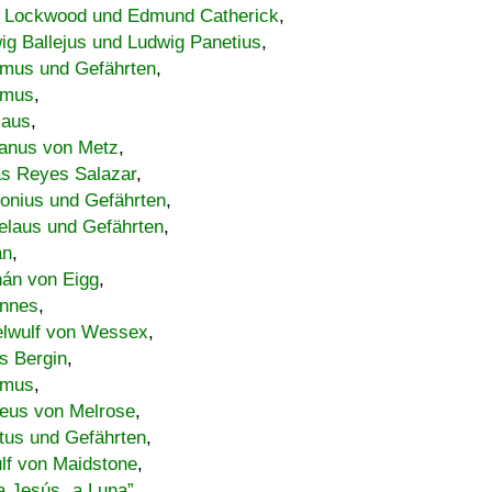
 Lockwood und Edmund Catherick
,
ig Ballejus und Ludwig Panetius
,
mus und Gefährten
,
imus
,
laus
,
nus von Metz
,
s Reyes Salazar
,
lonius und Gefährten
,
elaus und Gefährten
,
an
,
án von Eigg
,
nnes
,
lwulf von Wessex
,
s Bergin
,
imus
,
eus von Melrose
,
tus und Gefährten
,
lf von Maidstone
,
a Jesús „a Luna”
,