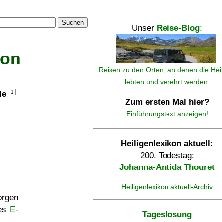
Suchen
Unser
Reise-Blog
:
kon
Reisen zu den Orten, an denen die Hei
lebten und verehrt werden.
lle
1
Zum ersten Mal hier?
Einführungstext anzeigen!
Heiligenlexikon aktuell:
200. Todestag:
Johanna-Antida Thouret
Heiligenlexikon aktuell-Archiv
rgen
ses
E-
Tageslosung