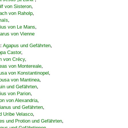
lf von Sisteron
,
ach von Raholp
,
maïs
,
bius von Le Mans
,
carus von Vienne
u:
Agapus und Gefährten
,
ppa Castor
,
 von Crécy
,
eas von Montereale
,
usa von Konstantinopel
,
ousa von Mantinea
,
uin und Gefährten
,
lius von Parion
,
on von Alexandria
,
ianus und Gefährten
,
d Uribe Velasco
,
s und Protion und Gefährten
,
pus und Gefährtinnen
,