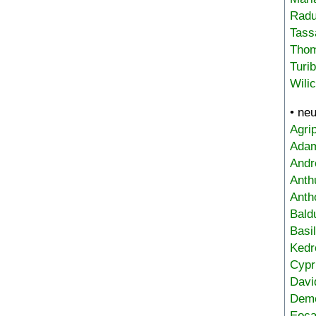
Radu
Tass
Tho
Turi
Wili
• ne
Agri
Adam
Andr
Anth
Anth
Bald
Basi
Kedr
Cypr
Davi
Deme
Eoca