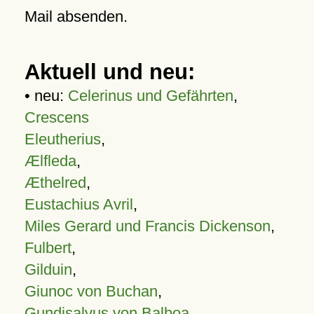
Mail absenden.
Aktuell und neu:
• neu:
Celerinus und Gefährten
,
Crescens
Eleutherius
,
Ælfleda
,
Æthelred
,
Eustachius Avril
,
Miles Gerard und Francis Dickenson
,
Fulbert
,
Gilduin
,
Giunoc von Buchan
,
Gundisalvus von Balboa
,