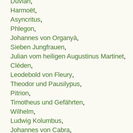
Duvian
,
Harmoët
,
Asyncritus
,
Phlegon
,
Johannes von Organyà
,
Sieben Jungfrauen
,
Julian vom heiligen Augustinus Martinet
,
Cléden
,
Leodebold von Fleury
,
Theodor und Pausilypus
,
Pitrion
,
Timotheus und Gefährten
,
Wilhelm
,
Ludwig Kolumbus
,
Johannes von Cabra
,