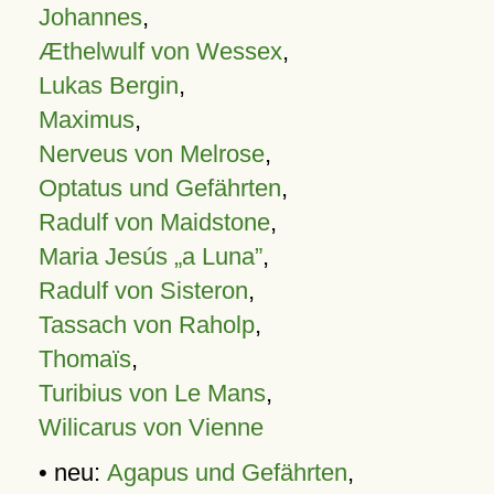
Johannes
,
Æthelwulf von Wessex
,
Lukas Bergin
,
Maximus
,
Nerveus von Melrose
,
Optatus und Gefährten
,
Radulf von Maidstone
,
Maria Jesús „a Luna”
,
Radulf von Sisteron
,
Tassach von Raholp
,
Thomaïs
,
Turibius von Le Mans
,
Wilicarus von Vienne
• neu:
Agapus und Gefährten
,