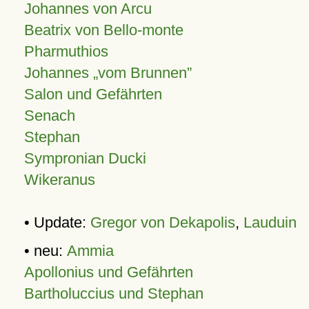
Johannes von Arcu
Beatrix von Bello-monte
Pharmuthios
Johannes
vom Brunnen
Salon und Gefährten
Senach
Stephan
Sympronian Ducki
Wikeranus
• Update:
Gregor von Dekapolis
,
Lauduin
• neu:
Ammia
Apollonius und Gefährten
Bartholuccius und Stephan