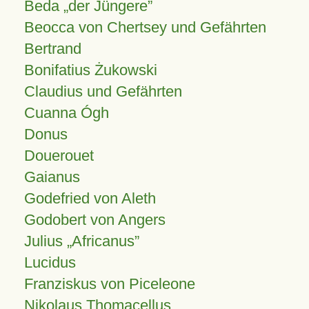
Beda „der Jüngere”
Beocca von Chertsey und Gefährten
Bertrand
Bonifatius Żukowski
Claudius und Gefährten
Cuanna Ógh
Donus
Douerouet
Gaianus
Godefried von Aleth
Godobert von Angers
Julius
Africanus
Lucidus
Franziskus von Piceleone
Nikolaus Thomacellus