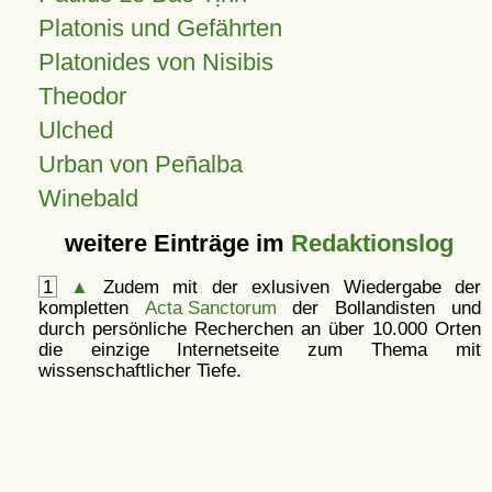
Platonis und Gefährten
Platonides von Nisibis
Theodor
Ulched
Urban von Peñalba
Winebald
weitere Einträge im
Redaktionslog
1
▲
Zudem mit der exlusiven Wiedergabe der
kompletten
Acta Sanctorum
der Bollandisten und
durch persönliche Recherchen an über 10.000 Orten
die einzige Internetseite zum Thema mit
wissenschaftlicher Tiefe.