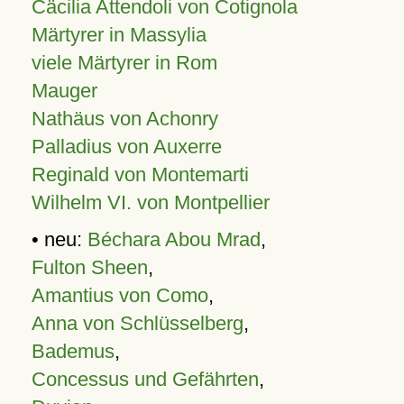
Cäcilia Attendoli von Cotignola
Märtyrer in Massylia
viele Märtyrer in Rom
Mauger
Nathäus von Achonry
Palladius von Auxerre
Reginald von Montemarti
Wilhelm VI. von Montpellier
• neu:
Béchara Abou Mrad
,
Fulton Sheen
,
Amantius von Como
,
Anna von Schlüsselberg
,
Bademus
,
Concessus und Gefährten
,