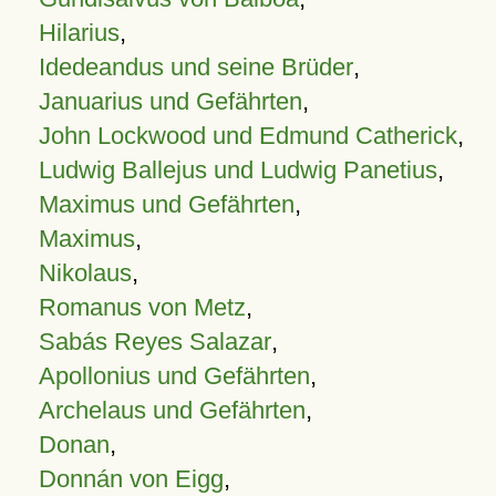
Hilarius
,
Idedeandus und seine Brüder
,
Januarius und Gefährten
,
John Lockwood und Edmund Catherick
,
Ludwig Ballejus und Ludwig Panetius
,
Maximus und Gefährten
,
Maximus
,
Nikolaus
,
Romanus von Metz
,
Sabás Reyes Salazar
,
Apollonius und Gefährten
,
Archelaus und Gefährten
,
Donan
,
Donnán von Eigg
,