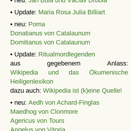
• neu:
Jan Bula und Václav Drbola
• Update:
Maria Rosa Julia Billiart
• neu:
Poma
Donatianus von Catalaunum
Domitianus von Catalaunum
• Update:
Ritualmordlegenden
aus gegebenem Anlass:
Wikipedia und das Ökumenische
Heiligenlexikon
dazu auch:
Wikipedia ist (k)eine Quelle!
• neu:
Aedh von Achard-Finglas
Maedhog von Clonmore
Agericus von Tours
Angelus von Vitoria