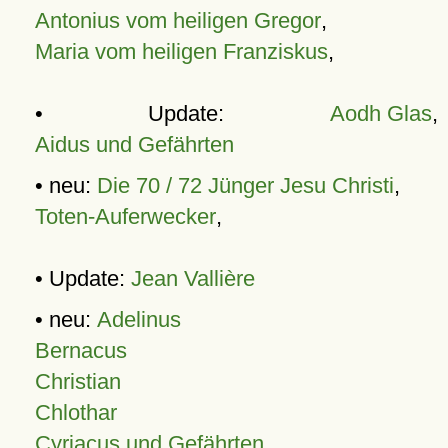
Antonius vom heiligen Gregor
,
Maria vom heiligen Franziskus
,
• Update:
Aodh Glas
,
Aidus und Gefährten
• neu:
Die 70 / 72 Jünger Jesu Christi
,
Toten-Auferwecker
,
• Update:
Jean Vallière
• neu:
Adelinus
Bernacus
Christian
Chlothar
Cyriacus und Gefährten