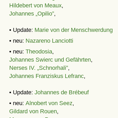
Hildebert von Meaux
,
Johannes „Opilio”
,
• Update:
Marie von der Menschwerdung
• neu:
Nazareno Lanciotti
• neu:
Theodosia
,
Johannes Swierc und Gefährten
,
Nerses IV. „Schnorhali”
,
Johannes Franziskus Lefranc
,
• Update:
Johannes de Brébeuf
• neu:
Alnobert von Seez
,
Gildard von Rouen
,