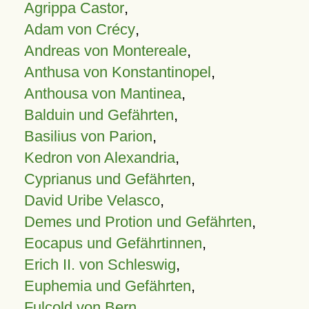
Agrippa Castor
,
Adam von Crécy
,
Andreas von Montereale
,
Anthusa von Konstantinopel
,
Anthousa von Mantinea
,
Balduin und Gefährten
,
Basilius von Parion
,
Kedron von Alexandria
,
Cyprianus und Gefährten
,
David Uribe Velasco
,
Demes und Protion und Gefährten
,
Eocapus und Gefährtinnen
,
Erich II. von Schleswig
,
Euphemia und Gefährten
,
Fulcold von Bern
,