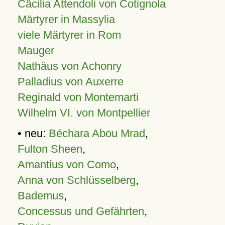
Cäcilia Attendoli von Cotignola
Märtyrer in Massylia
viele Märtyrer in Rom
Mauger
Nathäus von Achonry
Palladius von Auxerre
Reginald von Montemarti
Wilhelm VI. von Montpellier
• neu:
Béchara Abou Mrad
,
Fulton Sheen
,
Amantius von Como
,
Anna von Schlüsselberg
,
Bademus
,
Concessus und Gefährten
,