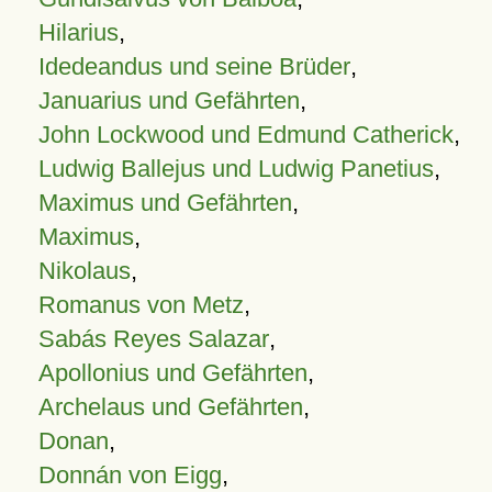
Hilarius
,
Idedeandus und seine Brüder
,
Januarius und Gefährten
,
John Lockwood und Edmund Catherick
,
Ludwig Ballejus und Ludwig Panetius
,
Maximus und Gefährten
,
Maximus
,
Nikolaus
,
Romanus von Metz
,
Sabás Reyes Salazar
,
Apollonius und Gefährten
,
Archelaus und Gefährten
,
Donan
,
Donnán von Eigg
,