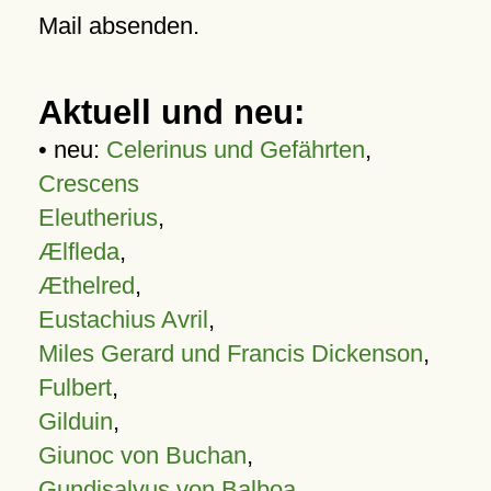
Mail absenden.
Aktuell und neu:
• neu:
Celerinus und Gefährten
,
Crescens
Eleutherius
,
Ælfleda
,
Æthelred
,
Eustachius Avril
,
Miles Gerard und Francis Dickenson
,
Fulbert
,
Gilduin
,
Giunoc von Buchan
,
Gundisalvus von Balboa
,