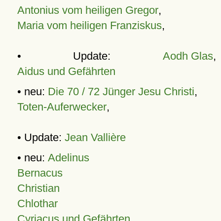
Antonius vom heiligen Gregor
,
Maria vom heiligen Franziskus
,
• Update:
Aodh Glas
,
Aidus und Gefährten
• neu:
Die 70 / 72 Jünger Jesu Christi
,
Toten-Auferwecker
,
• Update:
Jean Vallière
• neu:
Adelinus
Bernacus
Christian
Chlothar
Cyriacus und Gefährten