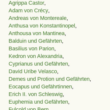
Agrippa Castor
,
Adam von Crécy
,
Andreas von Montereale
,
Anthusa von Konstantinopel
,
Anthousa von Mantinea
,
Balduin und Gefährten
,
Basilius von Parion
,
Kedron von Alexandria
,
Cyprianus und Gefährten
,
David Uribe Velasco
,
Demes und Protion und Gefährten
,
Eocapus und Gefährtinnen
,
Erich II. von Schleswig
,
Euphemia und Gefährten
,
Fulcold von Bern
,