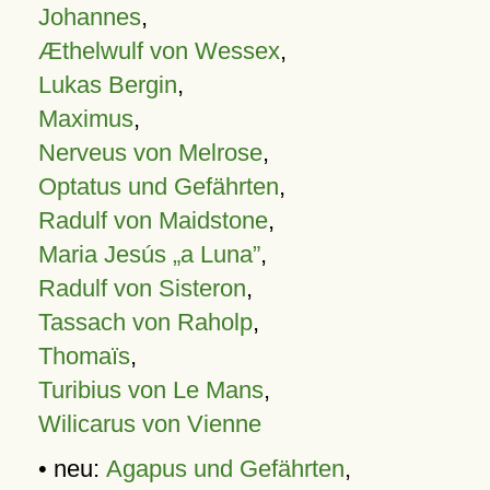
Johannes
,
Æthelwulf von Wessex
,
Lukas Bergin
,
Maximus
,
Nerveus von Melrose
,
Optatus und Gefährten
,
Radulf von Maidstone
,
Maria Jesús „a Luna”
,
Radulf von Sisteron
,
Tassach von Raholp
,
Thomaïs
,
Turibius von Le Mans
,
Wilicarus von Vienne
• neu:
Agapus und Gefährten
,