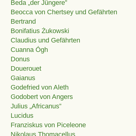
Beda „der Jüngere”
Beocca von Chertsey und Gefährten
Bertrand
Bonifatius Żukowski
Claudius und Gefährten
Cuanna Ógh
Donus
Douerouet
Gaianus
Godefried von Aleth
Godobert von Angers
Julius
Africanus
Lucidus
Franziskus von Piceleone
Nikolaus Thomacellus