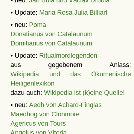
• neu:
Jan Bula und Václav Drbola
• Update:
Maria Rosa Julia Billiart
• neu:
Poma
Donatianus von Catalaunum
Domitianus von Catalaunum
• Update:
Ritualmordlegenden
aus gegebenem Anlass:
Wikipedia und das Ökumenische
Heiligenlexikon
dazu auch:
Wikipedia ist (k)eine Quelle!
• neu:
Aedh von Achard-Finglas
Maedhog von Clonmore
Agericus von Tours
Angelus von Vitoria