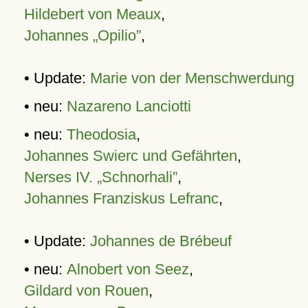
Hildebert von Meaux
,
Johannes „Opilio”
,
• Update:
Marie von der Menschwerdung
• neu:
Nazareno Lanciotti
• neu:
Theodosia
,
Johannes Swierc und Gefährten
,
Nerses IV. „Schnorhali”
,
Johannes Franziskus Lefranc
,
• Update:
Johannes de Brébeuf
• neu:
Alnobert von Seez
,
Gildard von Rouen
,