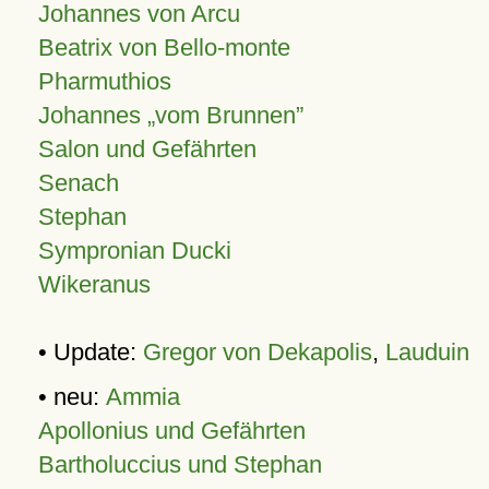
Johannes von Arcu
Beatrix von Bello-monte
Pharmuthios
Johannes
vom Brunnen
Salon und Gefährten
Senach
Stephan
Sympronian Ducki
Wikeranus
• Update:
Gregor von Dekapolis
,
Lauduin
• neu:
Ammia
Apollonius und Gefährten
Bartholuccius und Stephan