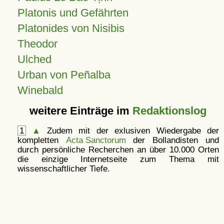
Platonis und Gefährten
Platonides von Nisibis
Theodor
Ulched
Urban von Peñalba
Winebald
weitere Einträge im
Redaktionslog
1
▲
Zudem mit der exlusiven Wiedergabe der
kompletten
Acta Sanctorum
der Bollandisten und
durch persönliche Recherchen an über 10.000 Orten
die einzige Internetseite zum Thema mit
wissenschaftlicher Tiefe.