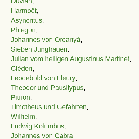
Duvian
,
Harmoët
,
Asyncritus
,
Phlegon
,
Johannes von Organyà
,
Sieben Jungfrauen
,
Julian vom heiligen Augustinus Martinet
,
Cléden
,
Leodebold von Fleury
,
Theodor und Pausilypus
,
Pitrion
,
Timotheus und Gefährten
,
Wilhelm
,
Ludwig Kolumbus
,
Johannes von Cabra
,