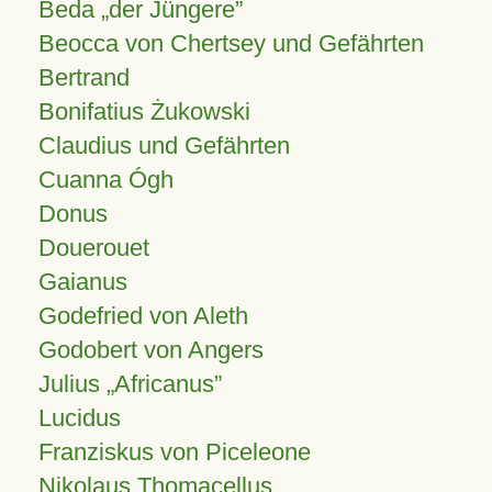
Beda „der Jüngere”
Beocca von Chertsey und Gefährten
Bertrand
Bonifatius Żukowski
Claudius und Gefährten
Cuanna Ógh
Donus
Douerouet
Gaianus
Godefried von Aleth
Godobert von Angers
Julius
Africanus
Lucidus
Franziskus von Piceleone
Nikolaus Thomacellus