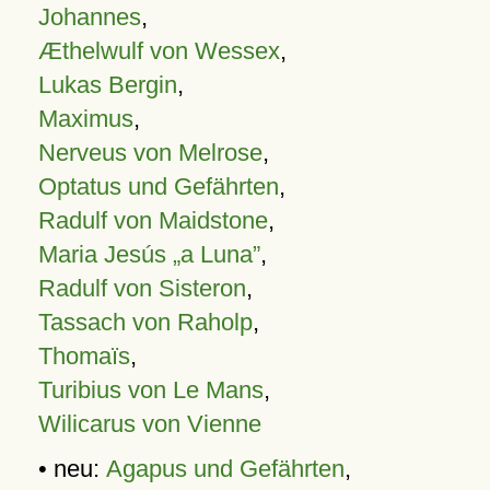
Johannes
,
Æthelwulf von Wessex
,
Lukas Bergin
,
Maximus
,
Nerveus von Melrose
,
Optatus und Gefährten
,
Radulf von Maidstone
,
Maria Jesús „a Luna”
,
Radulf von Sisteron
,
Tassach von Raholp
,
Thomaïs
,
Turibius von Le Mans
,
Wilicarus von Vienne
• neu:
Agapus und Gefährten
,