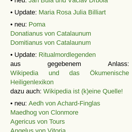
• neu:
Jan Bula und Václav Drbola
• Update:
Maria Rosa Julia Billiart
• neu:
Poma
Donatianus von Catalaunum
Domitianus von Catalaunum
• Update:
Ritualmordlegenden
aus gegebenem Anlass:
Wikipedia und das Ökumenische
Heiligenlexikon
dazu auch:
Wikipedia ist (k)eine Quelle!
• neu:
Aedh von Achard-Finglas
Maedhog von Clonmore
Agericus von Tours
Angelus von Vitoria