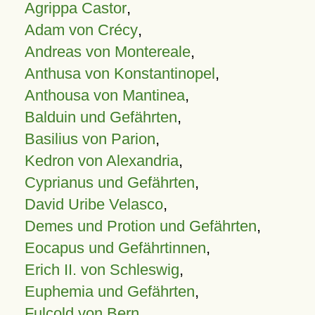
Agrippa Castor
,
Adam von Crécy
,
Andreas von Montereale
,
Anthusa von Konstantinopel
,
Anthousa von Mantinea
,
Balduin und Gefährten
,
Basilius von Parion
,
Kedron von Alexandria
,
Cyprianus und Gefährten
,
David Uribe Velasco
,
Demes und Protion und Gefährten
,
Eocapus und Gefährtinnen
,
Erich II. von Schleswig
,
Euphemia und Gefährten
,
Fulcold von Bern
,