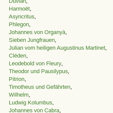
Duvian
,
Harmoët
,
Asyncritus
,
Phlegon
,
Johannes von Organyà
,
Sieben Jungfrauen
,
Julian vom heiligen Augustinus Martinet
,
Cléden
,
Leodebold von Fleury
,
Theodor und Pausilypus
,
Pitrion
,
Timotheus und Gefährten
,
Wilhelm
,
Ludwig Kolumbus
,
Johannes von Cabra
,