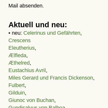
Mail absenden.
Aktuell und neu:
• neu:
Celerinus und Gefährten
,
Crescens
Eleutherius
,
Ælfleda
,
Æthelred
,
Eustachius Avril
,
Miles Gerard und Francis Dickenson
,
Fulbert
,
Gilduin
,
Giunoc von Buchan
,
Gundisalvus von Balboa
,