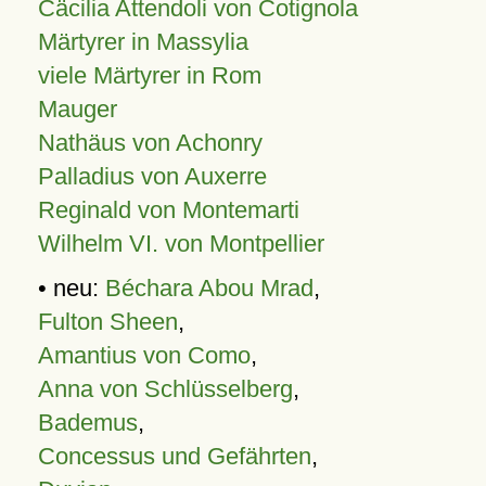
Cäcilia Attendoli von Cotignola
Märtyrer in Massylia
viele Märtyrer in Rom
Mauger
Nathäus von Achonry
Palladius von Auxerre
Reginald von Montemarti
Wilhelm VI. von Montpellier
• neu:
Béchara Abou Mrad
,
Fulton Sheen
,
Amantius von Como
,
Anna von Schlüsselberg
,
Bademus
,
Concessus und Gefährten
,