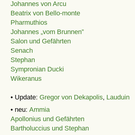
Johannes von Arcu
Beatrix von Bello-monte
Pharmuthios
Johannes
vom Brunnen
Salon und Gefährten
Senach
Stephan
Sympronian Ducki
Wikeranus
• Update:
Gregor von Dekapolis
,
Lauduin
• neu:
Ammia
Apollonius und Gefährten
Bartholuccius und Stephan