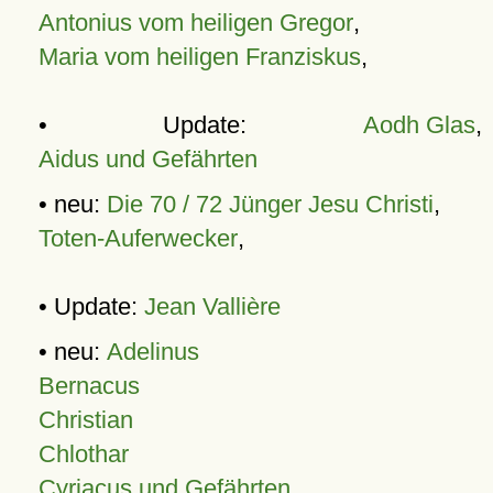
Antonius vom heiligen Gregor
,
Maria vom heiligen Franziskus
,
• Update:
Aodh Glas
,
Aidus und Gefährten
• neu:
Die 70 / 72 Jünger Jesu Christi
,
Toten-Auferwecker
,
• Update:
Jean Vallière
• neu:
Adelinus
Bernacus
Christian
Chlothar
Cyriacus und Gefährten