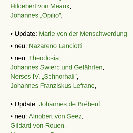
Hildebert von Meaux
,
Johannes „Opilio”
,
• Update:
Marie von der Menschwerdung
• neu:
Nazareno Lanciotti
• neu:
Theodosia
,
Johannes Swierc und Gefährten
,
Nerses IV. „Schnorhali”
,
Johannes Franziskus Lefranc
,
• Update:
Johannes de Brébeuf
• neu:
Alnobert von Seez
,
Gildard von Rouen
,