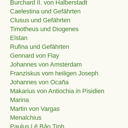
Burchard II. von Halberstadt
Caelestina und Gefährten
Clusus und Gefährten
Timotheus und Diogenes
Elstan
Rufina und Gefährten
Gennard von Flay
Johannes von Amsterdam
Franziskus vom heiligen Joseph
Johannes von Ocaña
Makarius von Antiochia in Pisidien
Marina
Martin von Vargas
Menalchius
Paulus Lê Bảo Tịnh