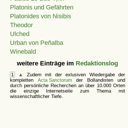
Platonis und Gefährten
Platonides von Nisibis
Theodor
Ulched
Urban von Peñalba
Winebald
weitere Einträge im
Redaktionslog
1
▲
Zudem mit der exlusiven Wiedergabe der
kompletten
Acta Sanctorum
der Bollandisten und
durch persönliche Recherchen an über 10.000 Orten
die einzige Internetseite zum Thema mit
wissenschaftlicher Tiefe.