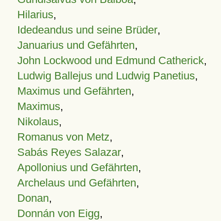
Hilarius
,
Idedeandus und seine Brüder
,
Januarius und Gefährten
,
John Lockwood und Edmund Catherick
,
Ludwig Ballejus und Ludwig Panetius
,
Maximus und Gefährten
,
Maximus
,
Nikolaus
,
Romanus von Metz
,
Sabás Reyes Salazar
,
Apollonius und Gefährten
,
Archelaus und Gefährten
,
Donan
,
Donnán von Eigg
,