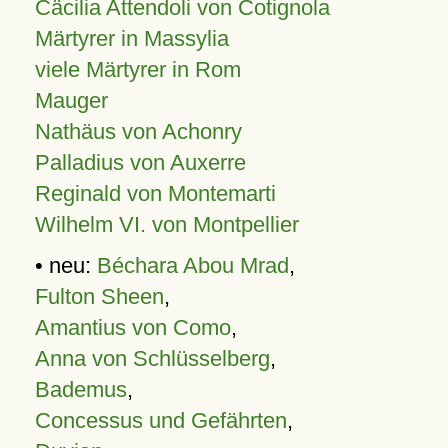
Cäcilia Attendoli von Cotignola
Märtyrer in Massylia
viele Märtyrer in Rom
Mauger
Nathäus von Achonry
Palladius von Auxerre
Reginald von Montemarti
Wilhelm VI. von Montpellier
• neu:
Béchara Abou Mrad
,
Fulton Sheen
,
Amantius von Como
,
Anna von Schlüsselberg
,
Bademus
,
Concessus und Gefährten
,