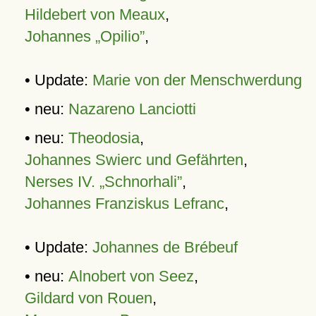
Hildebert von Meaux
,
Johannes „Opilio”
,
• Update:
Marie von der Menschwerdung
• neu:
Nazareno Lanciotti
• neu:
Theodosia
,
Johannes Swierc und Gefährten
,
Nerses IV. „Schnorhali”
,
Johannes Franziskus Lefranc
,
• Update:
Johannes de Brébeuf
• neu:
Alnobert von Seez
,
Gildard von Rouen
,