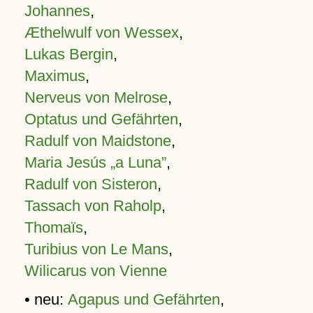
Johannes
,
Æthelwulf von Wessex
,
Lukas Bergin
,
Maximus
,
Nerveus von Melrose
,
Optatus und Gefährten
,
Radulf von Maidstone
,
Maria Jesús „a Luna”
,
Radulf von Sisteron
,
Tassach von Raholp
,
Thomaïs
,
Turibius von Le Mans
,
Wilicarus von Vienne
• neu:
Agapus und Gefährten
,