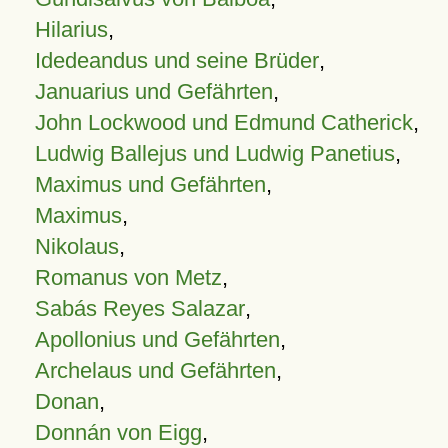
Hilarius
,
Idedeandus und seine Brüder
,
Januarius und Gefährten
,
John Lockwood und Edmund Catherick
,
Ludwig Ballejus und Ludwig Panetius
,
Maximus und Gefährten
,
Maximus
,
Nikolaus
,
Romanus von Metz
,
Sabás Reyes Salazar
,
Apollonius und Gefährten
,
Archelaus und Gefährten
,
Donan
,
Donnán von Eigg
,