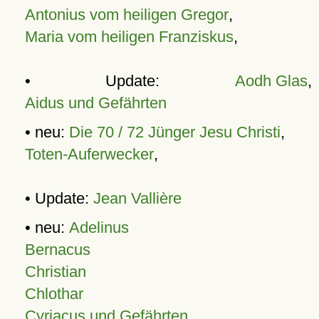
Antonius vom heiligen Gregor
,
Maria vom heiligen Franziskus
,
• Update:
Aodh Glas
,
Aidus und Gefährten
• neu:
Die 70 / 72 Jünger Jesu Christi
,
Toten-Auferwecker
,
• Update:
Jean Vallière
• neu:
Adelinus
Bernacus
Christian
Chlothar
Cyriacus und Gefährten