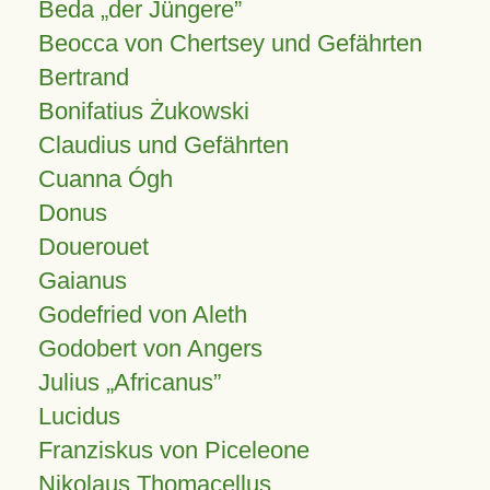
Beda „der Jüngere”
Beocca von Chertsey und Gefährten
Bertrand
Bonifatius Żukowski
Claudius und Gefährten
Cuanna Ógh
Donus
Douerouet
Gaianus
Godefried von Aleth
Godobert von Angers
Julius
Africanus
Lucidus
Franziskus von Piceleone
Nikolaus Thomacellus