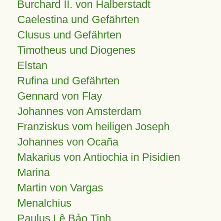
Burchard II. von Halberstadt
Caelestina und Gefährten
Clusus und Gefährten
Timotheus und Diogenes
Elstan
Rufina und Gefährten
Gennard von Flay
Johannes von Amsterdam
Franziskus vom heiligen Joseph
Johannes von Ocaña
Makarius von Antiochia in Pisidien
Marina
Martin von Vargas
Menalchius
Paulus Lê Bảo Tịnh