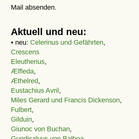
Mail absenden.
Aktuell und neu:
• neu:
Celerinus und Gefährten
,
Crescens
Eleutherius
,
Ælfleda
,
Æthelred
,
Eustachius Avril
,
Miles Gerard und Francis Dickenson
,
Fulbert
,
Gilduin
,
Giunoc von Buchan
,
Gundisalvus von Balboa
,