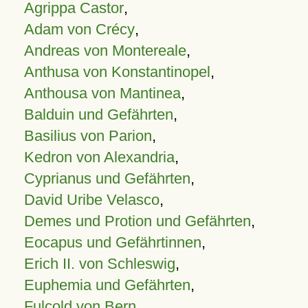
Agrippa Castor
,
Adam von Crécy
,
Andreas von Montereale
,
Anthusa von Konstantinopel
,
Anthousa von Mantinea
,
Balduin und Gefährten
,
Basilius von Parion
,
Kedron von Alexandria
,
Cyprianus und Gefährten
,
David Uribe Velasco
,
Demes und Protion und Gefährten
,
Eocapus und Gefährtinnen
,
Erich II. von Schleswig
,
Euphemia und Gefährten
,
Fulcold von Bern
,