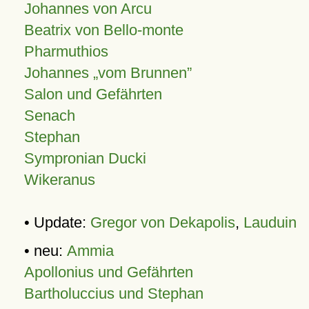
Johannes von Arcu
Beatrix von Bello-monte
Pharmuthios
Johannes
vom Brunnen
Salon und Gefährten
Senach
Stephan
Sympronian Ducki
Wikeranus
• Update:
Gregor von Dekapolis
,
Lauduin
• neu:
Ammia
Apollonius und Gefährten
Bartholuccius und Stephan