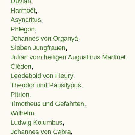
Duvian
,
Harmoët
,
Asyncritus
,
Phlegon
,
Johannes von Organyà
,
Sieben Jungfrauen
,
Julian vom heiligen Augustinus Martinet
,
Cléden
,
Leodebold von Fleury
,
Theodor und Pausilypus
,
Pitrion
,
Timotheus und Gefährten
,
Wilhelm
,
Ludwig Kolumbus
,
Johannes von Cabra
,