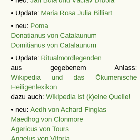
• neu:
Jan Bula und Václav Drbola
• Update:
Maria Rosa Julia Billiart
• neu:
Poma
Donatianus von Catalaunum
Domitianus von Catalaunum
• Update:
Ritualmordlegenden
aus gegebenem Anlass:
Wikipedia und das Ökumenische
Heiligenlexikon
dazu auch:
Wikipedia ist (k)eine Quelle!
• neu:
Aedh von Achard-Finglas
Maedhog von Clonmore
Agericus von Tours
Angelus von Vitoria