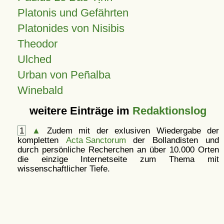
Platonis und Gefährten
Platonides von Nisibis
Theodor
Ulched
Urban von Peñalba
Winebald
weitere Einträge im
Redaktionslog
1
▲
Zudem mit der exlusiven Wiedergabe der
kompletten
Acta Sanctorum
der Bollandisten und
durch persönliche Recherchen an über 10.000 Orten
die einzige Internetseite zum Thema mit
wissenschaftlicher Tiefe.