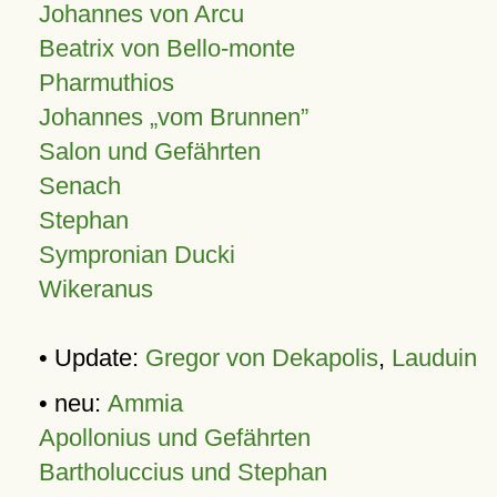
Johannes von Arcu
Beatrix von Bello-monte
Pharmuthios
Johannes
vom Brunnen
Salon und Gefährten
Senach
Stephan
Sympronian Ducki
Wikeranus
• Update:
Gregor von Dekapolis
,
Lauduin
• neu:
Ammia
Apollonius und Gefährten
Bartholuccius und Stephan