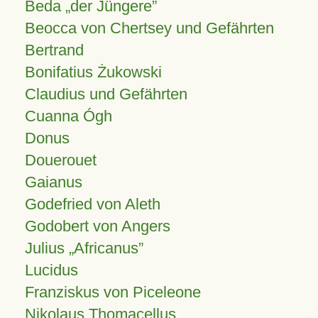
Beda „der Jüngere”
Beocca von Chertsey und Gefährten
Bertrand
Bonifatius Żukowski
Claudius und Gefährten
Cuanna Ógh
Donus
Douerouet
Gaianus
Godefried von Aleth
Godobert von Angers
Julius
Africanus
Lucidus
Franziskus von Piceleone
Nikolaus Thomacellus