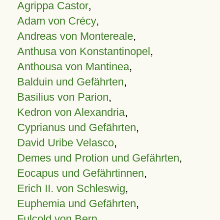
Agrippa Castor
,
Adam von Crécy
,
Andreas von Montereale
,
Anthusa von Konstantinopel
,
Anthousa von Mantinea
,
Balduin und Gefährten
,
Basilius von Parion
,
Kedron von Alexandria
,
Cyprianus und Gefährten
,
David Uribe Velasco
,
Demes und Protion und Gefährten
,
Eocapus und Gefährtinnen
,
Erich II. von Schleswig
,
Euphemia und Gefährten
,
Fulcold von Bern
,