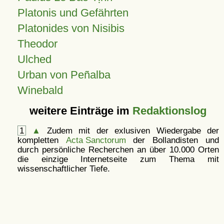
Platonis und Gefährten
Platonides von Nisibis
Theodor
Ulched
Urban von Peñalba
Winebald
weitere Einträge im
Redaktionslog
1
▲
Zudem mit der exlusiven Wiedergabe der
kompletten
Acta Sanctorum
der Bollandisten und
durch persönliche Recherchen an über 10.000 Orten
die einzige Internetseite zum Thema mit
wissenschaftlicher Tiefe.