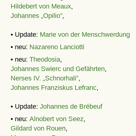
Hildebert von Meaux
,
Johannes „Opilio”
,
• Update:
Marie von der Menschwerdung
• neu:
Nazareno Lanciotti
• neu:
Theodosia
,
Johannes Swierc und Gefährten
,
Nerses IV. „Schnorhali”
,
Johannes Franziskus Lefranc
,
• Update:
Johannes de Brébeuf
• neu:
Alnobert von Seez
,
Gildard von Rouen
,