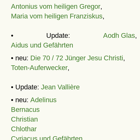
Antonius vom heiligen Gregor
,
Maria vom heiligen Franziskus
,
• Update:
Aodh Glas
,
Aidus und Gefährten
• neu:
Die 70 / 72 Jünger Jesu Christi
,
Toten-Auferwecker
,
• Update:
Jean Vallière
• neu:
Adelinus
Bernacus
Christian
Chlothar
Cyriacus und Gefährten