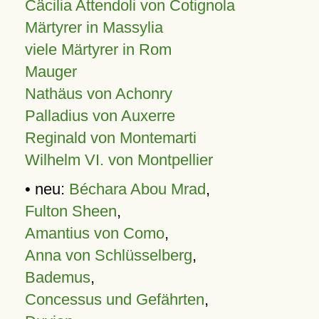
Cäcilia Attendoli von Cotignola
Märtyrer in Massylia
viele Märtyrer in Rom
Mauger
Nathäus von Achonry
Palladius von Auxerre
Reginald von Montemarti
Wilhelm VI. von Montpellier
• neu:
Béchara Abou Mrad
,
Fulton Sheen
,
Amantius von Como
,
Anna von Schlüsselberg
,
Bademus
,
Concessus und Gefährten
,