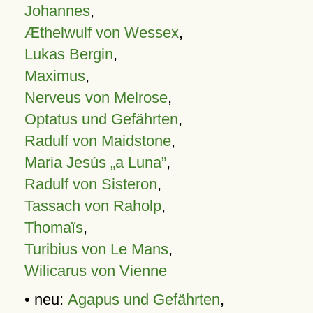
Johannes
,
Æthelwulf von Wessex
,
Lukas Bergin
,
Maximus
,
Nerveus von Melrose
,
Optatus und Gefährten
,
Radulf von Maidstone
,
Maria Jesús „a Luna”
,
Radulf von Sisteron
,
Tassach von Raholp
,
Thomaïs
,
Turibius von Le Mans
,
Wilicarus von Vienne
• neu:
Agapus und Gefährten
,