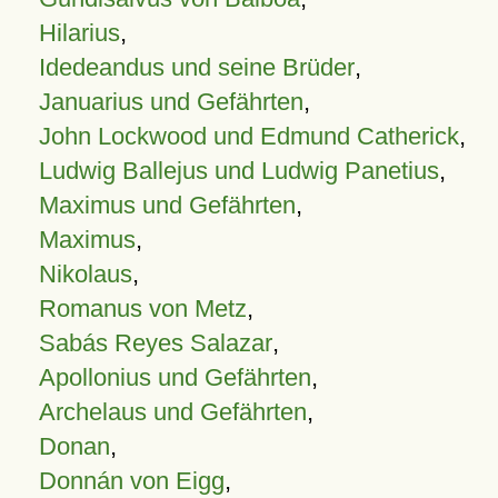
Hilarius
,
Idedeandus und seine Brüder
,
Januarius und Gefährten
,
John Lockwood und Edmund Catherick
,
Ludwig Ballejus und Ludwig Panetius
,
Maximus und Gefährten
,
Maximus
,
Nikolaus
,
Romanus von Metz
,
Sabás Reyes Salazar
,
Apollonius und Gefährten
,
Archelaus und Gefährten
,
Donan
,
Donnán von Eigg
,