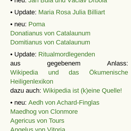
• neu:
Jan Bula und Václav Drbola
• Update:
Maria Rosa Julia Billiart
• neu:
Poma
Donatianus von Catalaunum
Domitianus von Catalaunum
• Update:
Ritualmordlegenden
aus gegebenem Anlass:
Wikipedia und das Ökumenische
Heiligenlexikon
dazu auch:
Wikipedia ist (k)eine Quelle!
• neu:
Aedh von Achard-Finglas
Maedhog von Clonmore
Agericus von Tours
Angelus von Vitoria