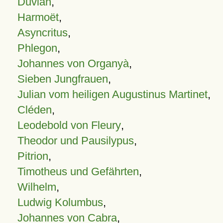
Duvian
,
Harmoët
,
Asyncritus
,
Phlegon
,
Johannes von Organyà
,
Sieben Jungfrauen
,
Julian vom heiligen Augustinus Martinet
,
Cléden
,
Leodebold von Fleury
,
Theodor und Pausilypus
,
Pitrion
,
Timotheus und Gefährten
,
Wilhelm
,
Ludwig Kolumbus
,
Johannes von Cabra
,