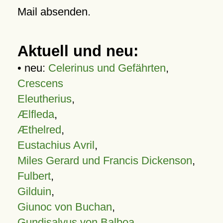
Mail absenden.
Aktuell und neu:
• neu:
Celerinus und Gefährten
,
Crescens
Eleutherius
,
Ælfleda
,
Æthelred
,
Eustachius Avril
,
Miles Gerard und Francis Dickenson
,
Fulbert
,
Gilduin
,
Giunoc von Buchan
,
Gundisalvus von Balboa
,