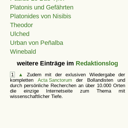
Platonis und Gefährten
Platonides von Nisibis
Theodor
Ulched
Urban von Peñalba
Winebald
weitere Einträge im
Redaktionslog
1
▲
Zudem mit der exlusiven Wiedergabe der
kompletten
Acta Sanctorum
der Bollandisten und
durch persönliche Recherchen an über 10.000 Orten
die einzige Internetseite zum Thema mit
wissenschaftlicher Tiefe.