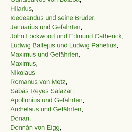
Hilarius
,
Idedeandus und seine Brüder
,
Januarius und Gefährten
,
John Lockwood und Edmund Catherick
,
Ludwig Ballejus und Ludwig Panetius
,
Maximus und Gefährten
,
Maximus
,
Nikolaus
,
Romanus von Metz
,
Sabás Reyes Salazar
,
Apollonius und Gefährten
,
Archelaus und Gefährten
,
Donan
,
Donnán von Eigg
,