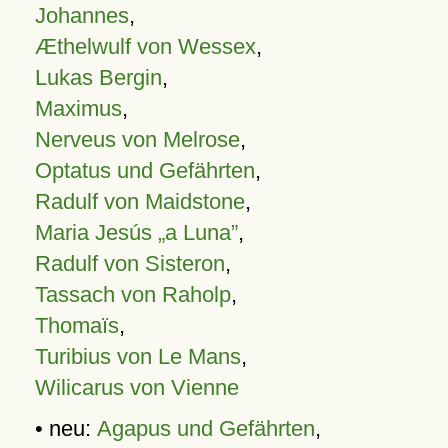
Johannes
,
Æthelwulf von Wessex
,
Lukas Bergin
,
Maximus
,
Nerveus von Melrose
,
Optatus und Gefährten
,
Radulf von Maidstone
,
Maria Jesús „a Luna”
,
Radulf von Sisteron
,
Tassach von Raholp
,
Thomaïs
,
Turibius von Le Mans
,
Wilicarus von Vienne
• neu:
Agapus und Gefährten
,