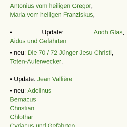
Antonius vom heiligen Gregor
,
Maria vom heiligen Franziskus
,
• Update:
Aodh Glas
,
Aidus und Gefährten
• neu:
Die 70 / 72 Jünger Jesu Christi
,
Toten-Auferwecker
,
• Update:
Jean Vallière
• neu:
Adelinus
Bernacus
Christian
Chlothar
Cyriacus und Gefährten