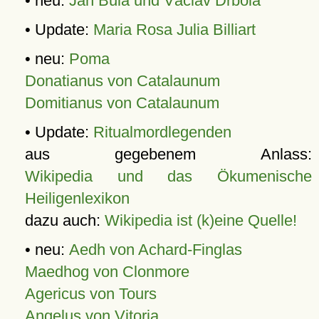
• neu:
Jan Bula und Václav Drbola
• Update:
Maria Rosa Julia Billiart
• neu:
Poma
Donatianus von Catalaunum
Domitianus von Catalaunum
• Update:
Ritualmordlegenden
aus gegebenem Anlass:
Wikipedia und das Ökumenische
Heiligenlexikon
dazu auch:
Wikipedia ist (k)eine Quelle!
• neu:
Aedh von Achard-Finglas
Maedhog von Clonmore
Agericus von Tours
Angelus von Vitoria