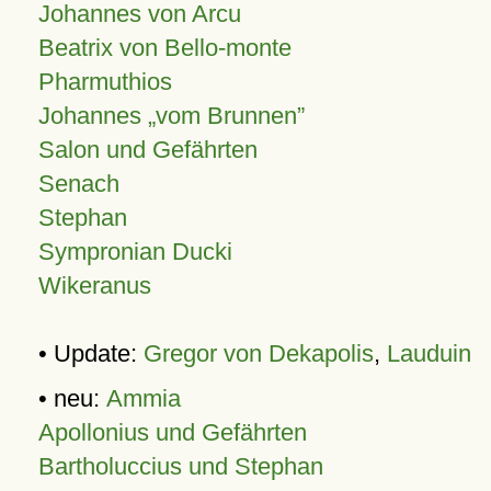
Johannes von Arcu
Beatrix von Bello-monte
Pharmuthios
Johannes
vom Brunnen
Salon und Gefährten
Senach
Stephan
Sympronian Ducki
Wikeranus
• Update:
Gregor von Dekapolis
,
Lauduin
• neu:
Ammia
Apollonius und Gefährten
Bartholuccius und Stephan