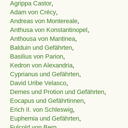
Agrippa Castor
,
Adam von Crécy
,
Andreas von Montereale
,
Anthusa von Konstantinopel
,
Anthousa von Mantinea
,
Balduin und Gefährten
,
Basilius von Parion
,
Kedron von Alexandria
,
Cyprianus und Gefährten
,
David Uribe Velasco
,
Demes und Protion und Gefährten
,
Eocapus und Gefährtinnen
,
Erich II. von Schleswig
,
Euphemia und Gefährten
,
Fulcold von Bern
,