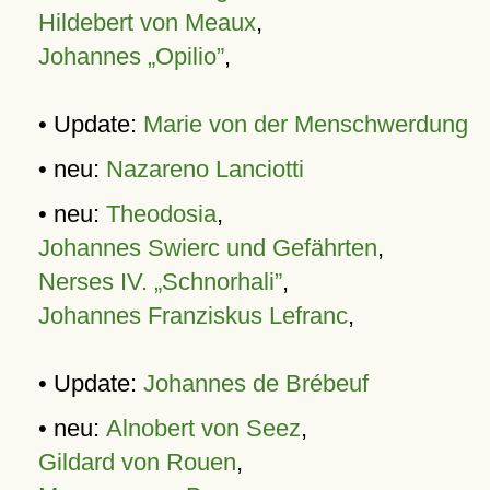
Hildebert von Meaux
,
Johannes „Opilio”
,
• Update:
Marie von der Menschwerdung
• neu:
Nazareno Lanciotti
• neu:
Theodosia
,
Johannes Swierc und Gefährten
,
Nerses IV. „Schnorhali”
,
Johannes Franziskus Lefranc
,
• Update:
Johannes de Brébeuf
• neu:
Alnobert von Seez
,
Gildard von Rouen
,