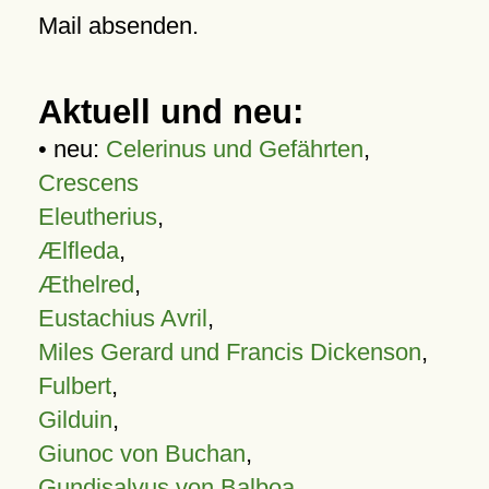
Mail absenden.
Aktuell und neu:
• neu:
Celerinus und Gefährten
,
Crescens
Eleutherius
,
Ælfleda
,
Æthelred
,
Eustachius Avril
,
Miles Gerard und Francis Dickenson
,
Fulbert
,
Gilduin
,
Giunoc von Buchan
,
Gundisalvus von Balboa
,