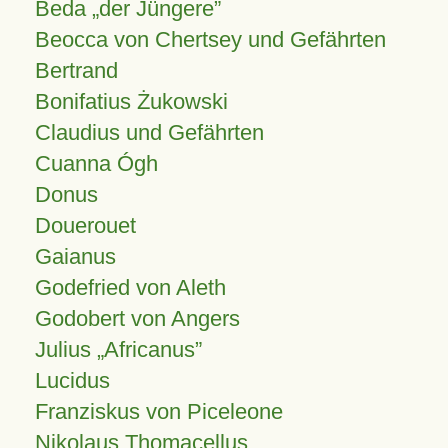
Beda „der Jüngere”
Beocca von Chertsey und Gefährten
Bertrand
Bonifatius Żukowski
Claudius und Gefährten
Cuanna Ógh
Donus
Douerouet
Gaianus
Godefried von Aleth
Godobert von Angers
Julius
Africanus
Lucidus
Franziskus von Piceleone
Nikolaus Thomacellus