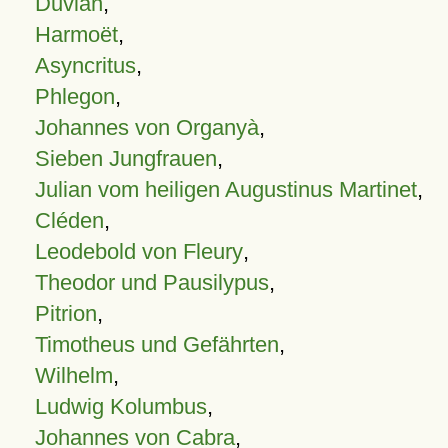
Duvian
,
Harmoët
,
Asyncritus
,
Phlegon
,
Johannes von Organyà
,
Sieben Jungfrauen
,
Julian vom heiligen Augustinus Martinet
,
Cléden
,
Leodebold von Fleury
,
Theodor und Pausilypus
,
Pitrion
,
Timotheus und Gefährten
,
Wilhelm
,
Ludwig Kolumbus
,
Johannes von Cabra
,