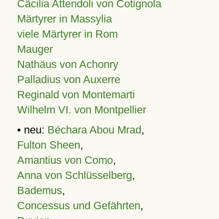
Cäcilia Attendoli von Cotignola
Märtyrer in Massylia
viele Märtyrer in Rom
Mauger
Nathäus von Achonry
Palladius von Auxerre
Reginald von Montemarti
Wilhelm VI. von Montpellier
• neu:
Béchara Abou Mrad
,
Fulton Sheen
,
Amantius von Como
,
Anna von Schlüsselberg
,
Bademus
,
Concessus und Gefährten
,