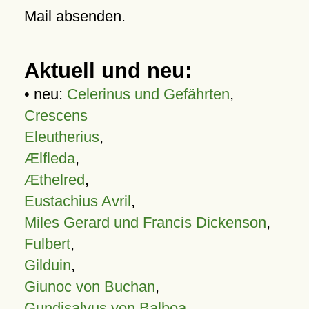
Mail absenden.
Aktuell und neu:
• neu:
Celerinus und Gefährten
,
Crescens
Eleutherius
,
Ælfleda
,
Æthelred
,
Eustachius Avril
,
Miles Gerard und Francis Dickenson
,
Fulbert
,
Gilduin
,
Giunoc von Buchan
,
Gundisalvus von Balboa
,