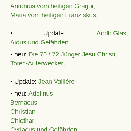
Antonius vom heiligen Gregor
,
Maria vom heiligen Franziskus
,
• Update:
Aodh Glas
,
Aidus und Gefährten
• neu:
Die 70 / 72 Jünger Jesu Christi
,
Toten-Auferwecker
,
• Update:
Jean Vallière
• neu:
Adelinus
Bernacus
Christian
Chlothar
Cyriacus und Gefährten