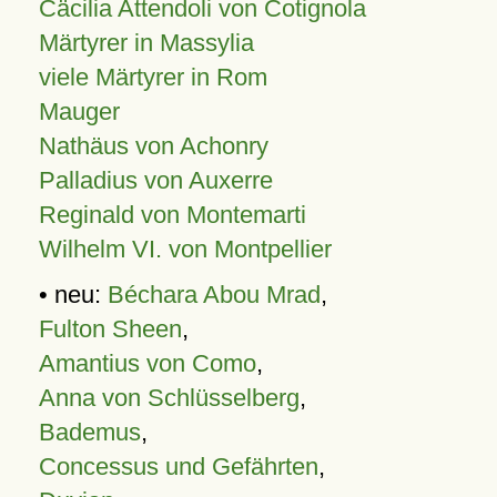
Cäcilia Attendoli von Cotignola
Märtyrer in Massylia
viele Märtyrer in Rom
Mauger
Nathäus von Achonry
Palladius von Auxerre
Reginald von Montemarti
Wilhelm VI. von Montpellier
• neu:
Béchara Abou Mrad
,
Fulton Sheen
,
Amantius von Como
,
Anna von Schlüsselberg
,
Bademus
,
Concessus und Gefährten
,