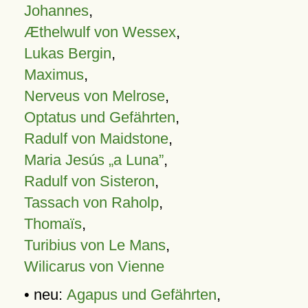
Johannes
,
Æthelwulf von Wessex
,
Lukas Bergin
,
Maximus
,
Nerveus von Melrose
,
Optatus und Gefährten
,
Radulf von Maidstone
,
Maria Jesús „a Luna”
,
Radulf von Sisteron
,
Tassach von Raholp
,
Thomaïs
,
Turibius von Le Mans
,
Wilicarus von Vienne
• neu:
Agapus und Gefährten
,