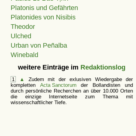
Platonis und Gefährten
Platonides von Nisibis
Theodor
Ulched
Urban von Peñalba
Winebald
weitere Einträge im
Redaktionslog
1
▲
Zudem mit der exlusiven Wiedergabe der
kompletten
Acta Sanctorum
der Bollandisten und
durch persönliche Recherchen an über 10.000 Orten
die einzige Internetseite zum Thema mit
wissenschaftlicher Tiefe.