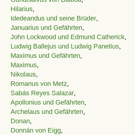
Hilarius
,
Idedeandus und seine Brüder
,
Januarius und Gefährten
,
John Lockwood und Edmund Catherick
,
Ludwig Ballejus und Ludwig Panetius
,
Maximus und Gefährten
,
Maximus
,
Nikolaus
,
Romanus von Metz
,
Sabás Reyes Salazar
,
Apollonius und Gefährten
,
Archelaus und Gefährten
,
Donan
,
Donnán von Eigg
,