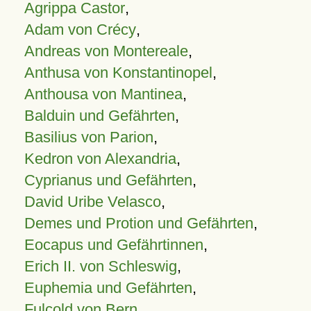
Agrippa Castor
,
Adam von Crécy
,
Andreas von Montereale
,
Anthusa von Konstantinopel
,
Anthousa von Mantinea
,
Balduin und Gefährten
,
Basilius von Parion
,
Kedron von Alexandria
,
Cyprianus und Gefährten
,
David Uribe Velasco
,
Demes und Protion und Gefährten
,
Eocapus und Gefährtinnen
,
Erich II. von Schleswig
,
Euphemia und Gefährten
,
Fulcold von Bern
,