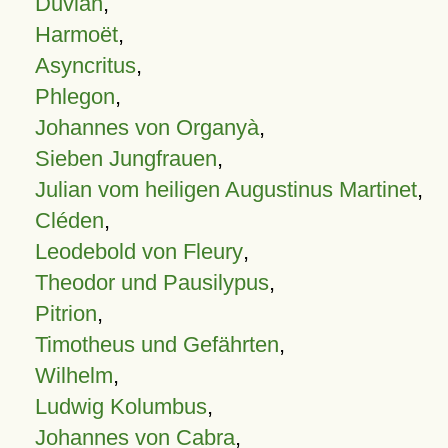
Duvian
,
Harmoët
,
Asyncritus
,
Phlegon
,
Johannes von Organyà
,
Sieben Jungfrauen
,
Julian vom heiligen Augustinus Martinet
,
Cléden
,
Leodebold von Fleury
,
Theodor und Pausilypus
,
Pitrion
,
Timotheus und Gefährten
,
Wilhelm
,
Ludwig Kolumbus
,
Johannes von Cabra
,