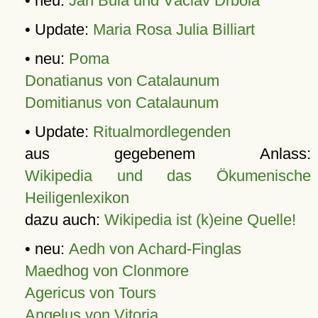
• neu:
Jan Bula und Václav Drbola
• Update:
Maria Rosa Julia Billiart
• neu:
Poma
Donatianus von Catalaunum
Domitianus von Catalaunum
• Update:
Ritualmordlegenden
aus gegebenem Anlass:
Wikipedia und das Ökumenische
Heiligenlexikon
dazu auch:
Wikipedia ist (k)eine Quelle!
• neu:
Aedh von Achard-Finglas
Maedhog von Clonmore
Agericus von Tours
Angelus von Vitoria