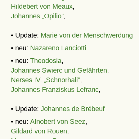
Hildebert von Meaux
,
Johannes „Opilio”
,
• Update:
Marie von der Menschwerdung
• neu:
Nazareno Lanciotti
• neu:
Theodosia
,
Johannes Swierc und Gefährten
,
Nerses IV. „Schnorhali”
,
Johannes Franziskus Lefranc
,
• Update:
Johannes de Brébeuf
• neu:
Alnobert von Seez
,
Gildard von Rouen
,