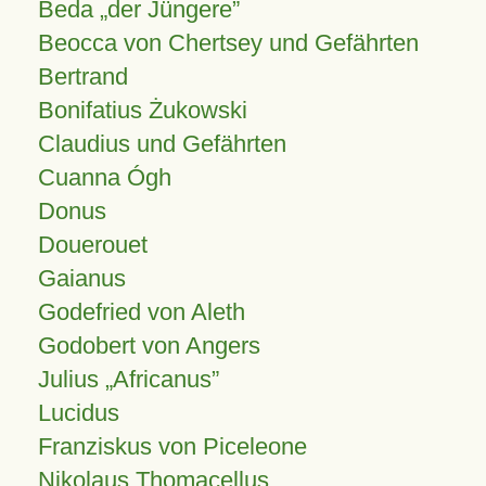
Beda „der Jüngere”
Beocca von Chertsey und Gefährten
Bertrand
Bonifatius Żukowski
Claudius und Gefährten
Cuanna Ógh
Donus
Douerouet
Gaianus
Godefried von Aleth
Godobert von Angers
Julius
Africanus
Lucidus
Franziskus von Piceleone
Nikolaus Thomacellus