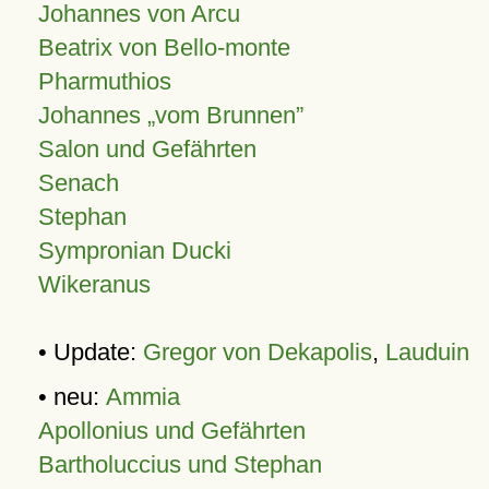
Johannes von Arcu
Beatrix von Bello-monte
Pharmuthios
Johannes
vom Brunnen
Salon und Gefährten
Senach
Stephan
Sympronian Ducki
Wikeranus
• Update:
Gregor von Dekapolis
,
Lauduin
• neu:
Ammia
Apollonius und Gefährten
Bartholuccius und Stephan