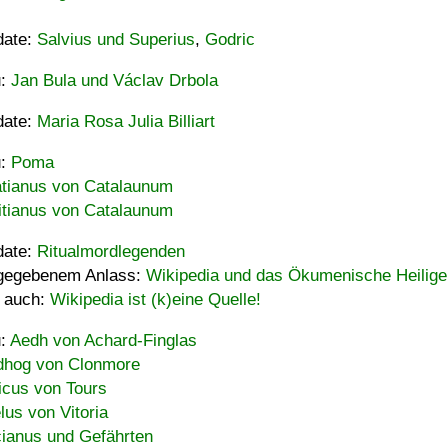
date:
Salvius und Superius
,
Godric
u:
Jan Bula und Václav Drbola
date:
Maria Rosa Julia Billiart
u:
Poma
tianus von Catalaunum
tianus von Catalaunum
date:
Ritualmordlegenden
gegebenem Anlass:
Wikipedia und das Ökumenische Heilige
 auch:
Wikipedia ist (k)eine Quelle!
u:
Aedh von Achard-Finglas
hog von Clonmore
icus von Tours
lus von Vitoria
ianus und Gefährten