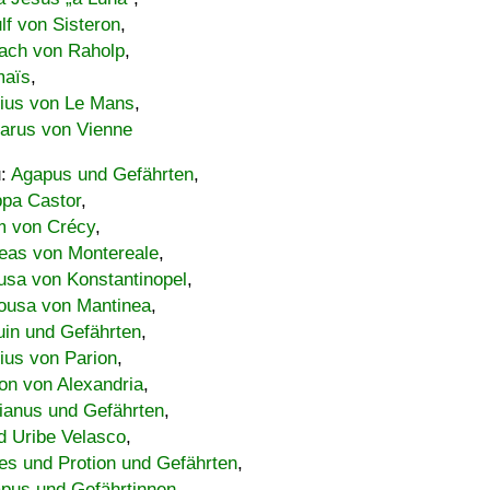
lf von Sisteron
,
ach von Raholp
,
maïs
,
bius von Le Mans
,
carus von Vienne
u:
Agapus und Gefährten
,
ppa Castor
,
 von Crécy
,
eas von Montereale
,
usa von Konstantinopel
,
ousa von Mantinea
,
uin und Gefährten
,
lius von Parion
,
on von Alexandria
,
ianus und Gefährten
,
d Uribe Velasco
,
s und Protion und Gefährten
,
pus und Gefährtinnen
,