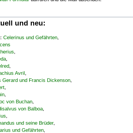
uell und neu:
u:
Celerinus und Gefährten
,
cens
therius
,
eda
,
lred
,
achius Avril
,
s Gerard und Francis Dickenson
,
ert
,
uin
,
oc von Buchan
,
isalvus von Balboa
,
ius
,
eandus und seine Brüder
,
arius und Gefährten
,