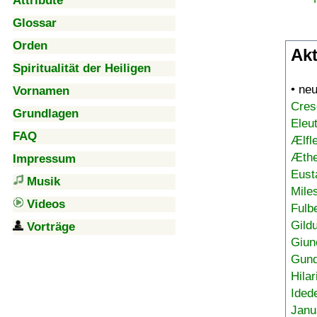
Attribute
Glossar
Orden
Akt
Spiritualität der Heiligen
• ne
Vornamen
Cres
Grundlagen
Eleu
FAQ
Ælfl
Æthe
Impressum
Eust
Musik
Mile
Videos
Fulb
Gild
Vorträge
Giun
Gund
Hilar
Ided
Janu