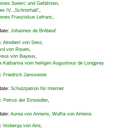
nnes Swierc und Gefährten
,
es IV. „Schnorhali”
,
nnes Franziskus Lefranc
,
date:
Johannes de Brébeuf
u:
Alnobert von Seez
,
ard von Rouen
,
eus von Bayeux
,
a Katharina vom heiligen Augustinus de Longprey
u:
Friedrich Janssoone
date:
Schutzpatron für Internet
u:
Petrus der Einsiedler
,
date:
Aurea von Amiens
,
Wulfia von Amiens
u:
Itisberga von Aire
,