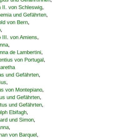
h II. von Schleswig
,
emia und Gefährten
,
old von Bern
,
o
,
 III. von Amiens
,
nna
,
nna de Lambertini
,
entius von Portugal
,
aretha
s und Gefährten
,
ius
,
us von Montepiano
,
us und Gefährten
,
tus und Gefährten
,
lph Ebifagh
,
ard und Simon
,
anna
,
han von Barquel
,