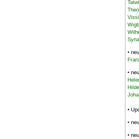
Tatw
Theo
Viss
Wigb
Wilh
Syna
• ne
Fran
• ne
Hele
Hild
Joha
• Up
• ne
• ne