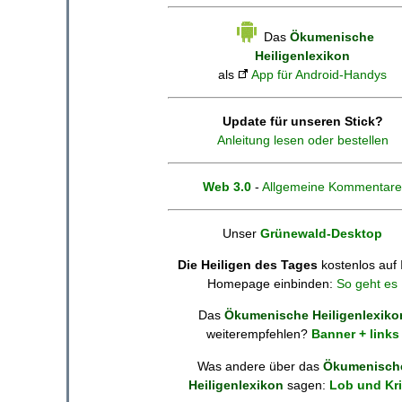
Das
Ökumenische
Heiligenlexikon
als
App für Android-Handys
Update für unseren Stick?
Anleitung lesen oder bestellen
Web 3.0
-
Allgemeine Kommentare
Unser
Grünewald-Desktop
Die Heiligen des Tages
kostenlos auf 
Homepage einbinden:
So geht es
Das
Ökumenische Heiligenlexiko
weiterempfehlen?
Banner + links
Was andere über das
Ökumenisch
Heiligenlexikon
sagen:
Lob und Kri