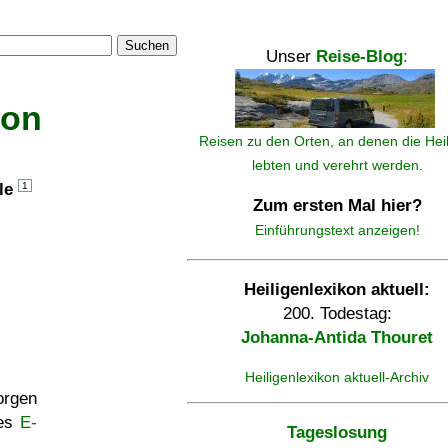
Suchen
Unser
Reise-Blog
:
kon
Reisen zu den Orten, an denen die Hei
lebten und verehrt werden.
lle
1
Zum ersten Mal hier?
Einführungstext anzeigen!
Heiligenlexikon aktuell:
200. Todestag:
Johanna-Antida Thouret
Heiligenlexikon aktuell-Archiv
rgen
ses
E-
Tageslosung