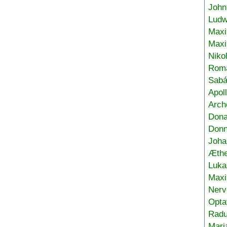
John
Ludw
Maxi
Max
Niko
Roma
Sabá
Apol
Arch
Don
Donn
Joha
Æthe
Luka
Max
Nerv
Opta
Radu
Mari