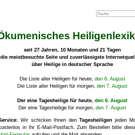
Ökumenisches Heiligenlexi
seit
27 Jahren, 10 Monaten und 21 Tagen
die meistbesuchte Seite und zuverlässigste Internetque
über Heilige in deutscher Sprache
Die Liste aller Heiligen für heute,
den 6. August
Die Liste aller Heiligen für morgen,
den 7. August
Der eine Tagesheilige für heute
, den 6. August
Der eine Tagesheilige für morgen
, den 7. August
Service:
Wir schicken Ihnen den
Tagesheiligen
jeden Mo
kostenlos in Ihr E-Mail-Postfach. Zum Bestellen bitte die
Mail-Formular
aufrufen und die Mail absenden.