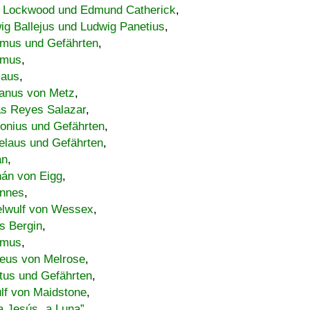
 Lockwood und Edmund Catherick
,
ig Ballejus und Ludwig Panetius
,
mus und Gefährten
,
imus
,
laus
,
nus von Metz
,
s Reyes Salazar
,
lonius und Gefährten
,
elaus und Gefährten
,
an
,
án von Eigg
,
nnes
,
lwulf von Wessex
,
s Bergin
,
imus
,
eus von Melrose
,
tus und Gefährten
,
lf von Maidstone
,
a Jesús „a Luna”
,