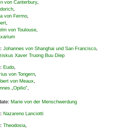
in von Canterbury
,
dorich
,
ia von Fermo
,
ert
,
elm von Toulouse
,
xarium
u:
Johannes von Shanghai und San Francisco
,
ziskus Xaver Truong Buu Diep
u:
Eudo
,
rius von Tongern
,
ebert von Meaux
,
nnes „Opilio”
,
date:
Marie von der Menschwerdung
u:
Nazareno Lanciotti
u:
Theodosia
,