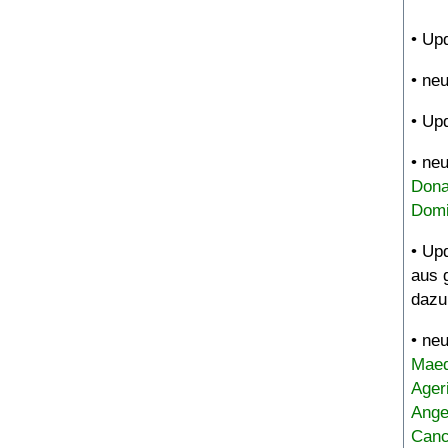
• Up
• ne
• Up
• ne
Dona
Domi
• Up
aus 
dazu
• ne
Maed
Ager
Ange
Canc