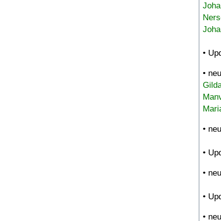
Joha
Ners
Joha
• Up
• ne
Gild
Manv
Mari
• ne
• Up
• ne
• Up
• ne