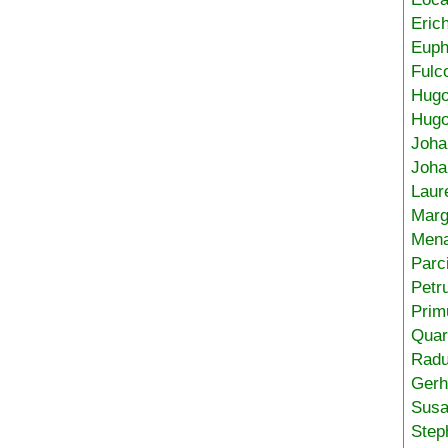
Eric
Euph
Fulc
Hug
Hugo
Joha
Joha
Laur
Marg
Mena
Parc
Petr
Prim
Quar
Radu
Gerh
Sus
Step