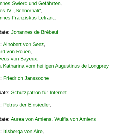
nnes Swierc und Gefährten
,
es IV. „Schnorhali”
,
nnes Franziskus Lefranc
,
date:
Johannes de Brébeuf
u:
Alnobert von Seez
,
ard von Rouen
,
eus von Bayeux
,
a Katharina vom heiligen Augustinus de Longprey
u:
Friedrich Janssoone
date:
Schutzpatron für Internet
u:
Petrus der Einsiedler
,
date:
Aurea von Amiens
,
Wulfia von Amiens
u:
Itisberga von Aire
,