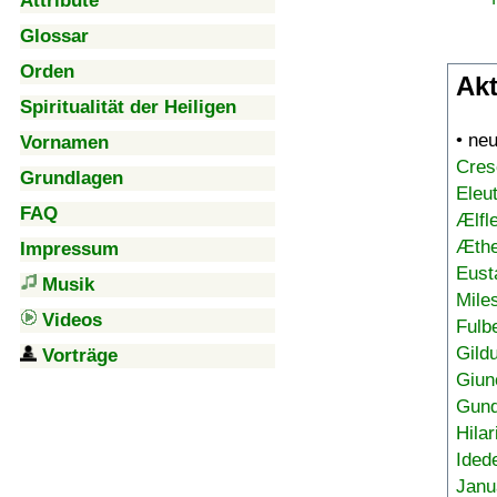
Attribute
Glossar
Orden
Akt
Spiritualität der Heiligen
• ne
Vornamen
Cres
Grundlagen
Eleu
FAQ
Ælfl
Æthe
Impressum
Eust
Musik
Mile
Videos
Fulb
Gild
Vorträge
Giun
Gund
Hilar
Ided
Janu