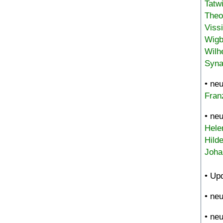
Tatw
Theo
Viss
Wigb
Wilh
Syna
• ne
Fran
• ne
Hele
Hild
Joha
• Up
• ne
• ne