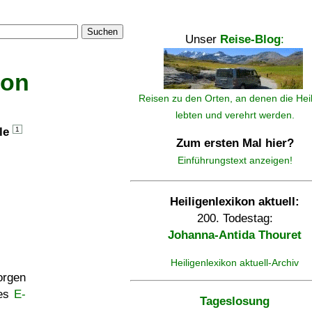
Suchen
Unser
Reise-Blog
:
kon
Reisen zu den Orten, an denen die Hei
lebten und verehrt werden.
lle
1
Zum ersten Mal hier?
Einführungstext anzeigen!
Heiligenlexikon aktuell:
200. Todestag:
Johanna-Antida Thouret
Heiligenlexikon aktuell-Archiv
rgen
ses
E-
Tageslosung