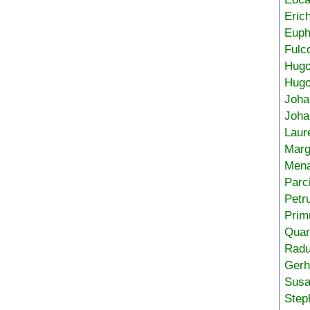
Eric
Euph
Fulc
Hug
Hugo
Joha
Joha
Laur
Marg
Mena
Parc
Petr
Prim
Quar
Radu
Gerh
Sus
Step