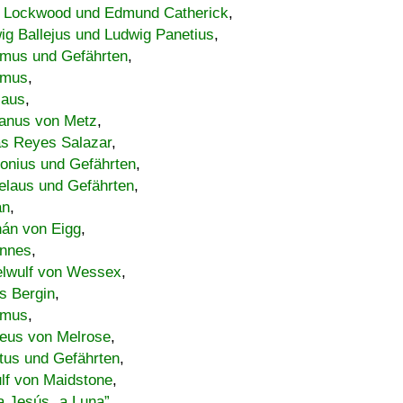
 Lockwood und Edmund Catherick
,
ig Ballejus und Ludwig Panetius
,
mus und Gefährten
,
imus
,
laus
,
nus von Metz
,
s Reyes Salazar
,
lonius und Gefährten
,
elaus und Gefährten
,
an
,
án von Eigg
,
nnes
,
lwulf von Wessex
,
s Bergin
,
imus
,
eus von Melrose
,
tus und Gefährten
,
lf von Maidstone
,
a Jesús „a Luna”
,