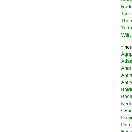
Radu
Tass
Tho
Turi
Wili
• ne
Agri
Adam
Andr
Anth
Anth
Bald
Basi
Kedr
Cypr
Davi
Deme
Eoca