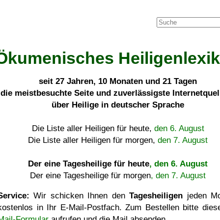
Ökumenisches Heiligenlexi
seit
27 Jahren, 10 Monaten und 21 Tagen
die meistbesuchte Seite und zuverlässigste Internetque
über Heilige in deutscher Sprache
Die Liste aller Heiligen für heute,
den 6. August
Die Liste aller Heiligen für morgen,
den 7. August
Der eine Tagesheilige für heute
, den 6. August
Der eine Tagesheilige für morgen
, den 7. August
Service:
Wir schicken Ihnen den
Tagesheiligen
jeden Mo
kostenlos in Ihr E-Mail-Postfach. Zum Bestellen bitte die
Mail-Formular
aufrufen und die Mail absenden.