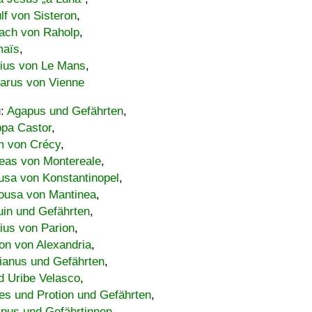
lf von Sisteron
,
ach von Raholp
,
maïs
,
bius von Le Mans
,
carus von Vienne
u:
Agapus und Gefährten
,
ppa Castor
,
 von Crécy
,
eas von Montereale
,
usa von Konstantinopel
,
ousa von Mantinea
,
uin und Gefährten
,
lius von Parion
,
on von Alexandria
,
ianus und Gefährten
,
d Uribe Velasco
,
s und Protion und Gefährten
,
pus und Gefährtinnen
,