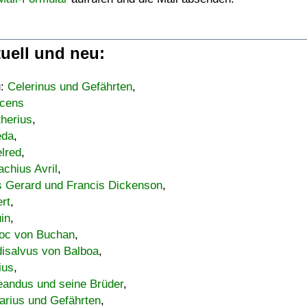
uell und neu:
u:
Celerinus und Gefährten
,
cens
therius
,
eda
,
lred
,
achius Avril
,
s Gerard und Francis Dickenson
,
ert
,
uin
,
oc von Buchan
,
isalvus von Balboa
,
ius
,
eandus und seine Brüder
,
arius und Gefährten
,