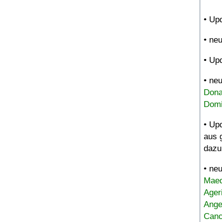
• Up
• ne
• Up
• ne
Dona
Domi
• Up
aus 
dazu
• ne
Maed
Ager
Ange
Canc