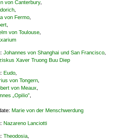
in von Canterbury
,
dorich
,
ia von Fermo
,
ert
,
elm von Toulouse
,
xarium
u:
Johannes von Shanghai und San Francisco
,
ziskus Xaver Truong Buu Diep
u:
Eudo
,
rius von Tongern
,
ebert von Meaux
,
nnes „Opilio”
,
date:
Marie von der Menschwerdung
u:
Nazareno Lanciotti
u:
Theodosia
,