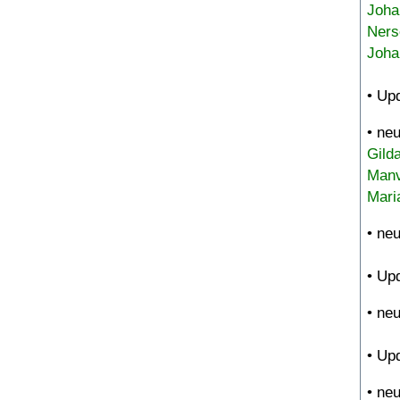
Joha
Ners
Joha
• Up
• ne
Gild
Manv
Mari
• ne
• Up
• ne
• Up
• ne