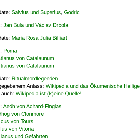
date:
Salvius und Superius
,
Godric
u:
Jan Bula und Václav Drbola
date:
Maria Rosa Julia Billiart
u:
Poma
tianus von Catalaunum
tianus von Catalaunum
date:
Ritualmordlegenden
gegebenem Anlass:
Wikipedia und das Ökumenische Heilige
 auch:
Wikipedia ist (k)eine Quelle!
u:
Aedh von Achard-Finglas
hog von Clonmore
icus von Tours
lus von Vitoria
ianus und Gefährten