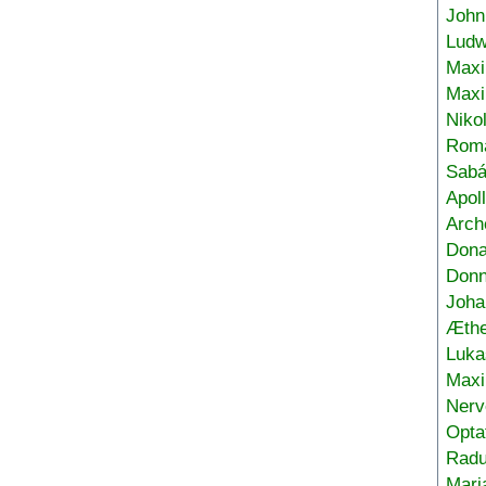
John
Ludw
Maxi
Max
Niko
Roma
Sabá
Apol
Arch
Don
Donn
Joha
Æthe
Luka
Max
Nerv
Opta
Radu
Mari