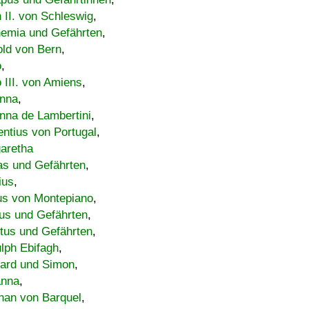
h II. von Schleswig
,
emia und Gefährten
,
old von Bern
,
o
,
 III. von Amiens
,
nna
,
nna de Lambertini
,
entius von Portugal
,
aretha
s und Gefährten
,
ius
,
us von Montepiano
,
us und Gefährten
,
tus und Gefährten
,
lph Ebifagh
,
ard und Simon
,
anna
,
han von Barquel
,