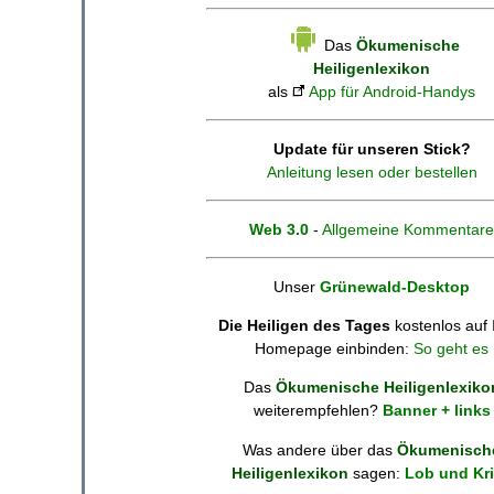
Das
Ökumenische
Heiligenlexikon
als
App für Android-Handys
Update für unseren Stick?
Anleitung lesen oder bestellen
Web 3.0
-
Allgemeine Kommentare
Unser
Grünewald-Desktop
Die Heiligen des Tages
kostenlos auf 
Homepage einbinden:
So geht es
Das
Ökumenische Heiligenlexiko
weiterempfehlen?
Banner + links
Was andere über das
Ökumenisch
Heiligenlexikon
sagen:
Lob und Kri