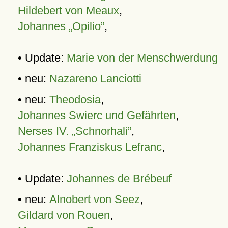
Hildebert von Meaux
,
Johannes „Opilio”
,
• Update:
Marie von der Menschwerdung
• neu:
Nazareno Lanciotti
• neu:
Theodosia
,
Johannes Swierc und Gefährten
,
Nerses IV. „Schnorhali”
,
Johannes Franziskus Lefranc
,
• Update:
Johannes de Brébeuf
• neu:
Alnobert von Seez
,
Gildard von Rouen
,