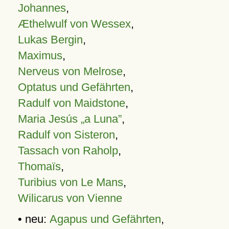
Johannes
,
Æthelwulf von Wessex
,
Lukas Bergin
,
Maximus
,
Nerveus von Melrose
,
Optatus und Gefährten
,
Radulf von Maidstone
,
Maria Jesús „a Luna”
,
Radulf von Sisteron
,
Tassach von Raholp
,
Thomaïs
,
Turibius von Le Mans
,
Wilicarus von Vienne
• neu:
Agapus und Gefährten
,