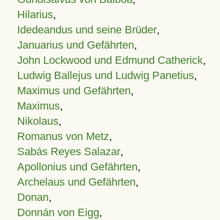
Hilarius
,
Idedeandus und seine Brüder
,
Januarius und Gefährten
,
John Lockwood und Edmund Catherick
,
Ludwig Ballejus und Ludwig Panetius
,
Maximus und Gefährten
,
Maximus
,
Nikolaus
,
Romanus von Metz
,
Sabás Reyes Salazar
,
Apollonius und Gefährten
,
Archelaus und Gefährten
,
Donan
,
Donnán von Eigg
,