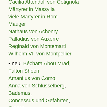
Cäcilia Attendoli von Cotignola
Märtyrer in Massylia
viele Märtyrer in Rom
Mauger
Nathäus von Achonry
Palladius von Auxerre
Reginald von Montemarti
Wilhelm VI. von Montpellier
• neu:
Béchara Abou Mrad
,
Fulton Sheen
,
Amantius von Como
,
Anna von Schlüsselberg
,
Bademus
,
Concessus und Gefährten
,