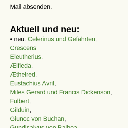
Mail absenden.
Aktuell und neu:
• neu:
Celerinus und Gefährten
,
Crescens
Eleutherius
,
Ælfleda
,
Æthelred
,
Eustachius Avril
,
Miles Gerard und Francis Dickenson
,
Fulbert
,
Gilduin
,
Giunoc von Buchan
,
Gundisalvus von Balboa
,