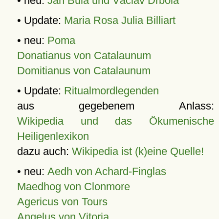
• neu:
Jan Bula und Václav Drbola
• Update:
Maria Rosa Julia Billiart
• neu:
Poma
Donatianus von Catalaunum
Domitianus von Catalaunum
• Update:
Ritualmordlegenden
aus gegebenem Anlass:
Wikipedia und das Ökumenische
Heiligenlexikon
dazu auch:
Wikipedia ist (k)eine Quelle!
• neu:
Aedh von Achard-Finglas
Maedhog von Clonmore
Agericus von Tours
Angelus von Vitoria