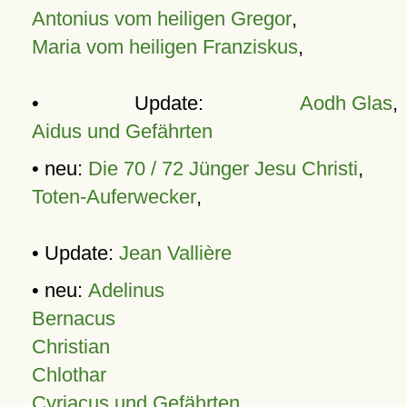
Antonius vom heiligen Gregor
,
Maria vom heiligen Franziskus
,
• Update:
Aodh Glas
,
Aidus und Gefährten
• neu:
Die 70 / 72 Jünger Jesu Christi
,
Toten-Auferwecker
,
• Update:
Jean Vallière
• neu:
Adelinus
Bernacus
Christian
Chlothar
Cyriacus und Gefährten