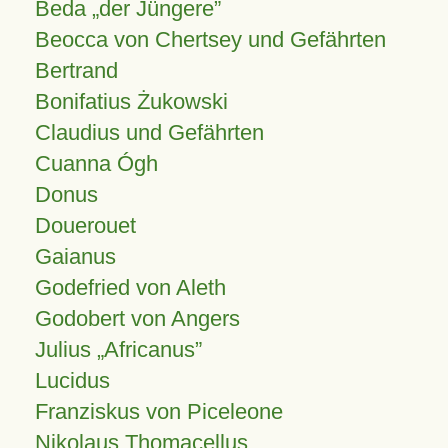
Beda „der Jüngere”
Beocca von Chertsey und Gefährten
Bertrand
Bonifatius Żukowski
Claudius und Gefährten
Cuanna Ógh
Donus
Douerouet
Gaianus
Godefried von Aleth
Godobert von Angers
Julius
Africanus
Lucidus
Franziskus von Piceleone
Nikolaus Thomacellus