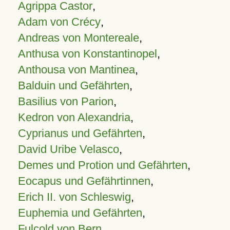
Agrippa Castor
,
Adam von Crécy
,
Andreas von Montereale
,
Anthusa von Konstantinopel
,
Anthousa von Mantinea
,
Balduin und Gefährten
,
Basilius von Parion
,
Kedron von Alexandria
,
Cyprianus und Gefährten
,
David Uribe Velasco
,
Demes und Protion und Gefährten
,
Eocapus und Gefährtinnen
,
Erich II. von Schleswig
,
Euphemia und Gefährten
,
Fulcold von Bern
,