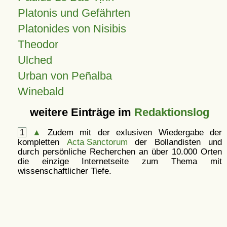
Platonis und Gefährten
Platonides von Nisibis
Theodor
Ulched
Urban von Peñalba
Winebald
weitere Einträge im
Redaktionslog
1
▲
Zudem mit der exlusiven Wiedergabe der
kompletten
Acta Sanctorum
der Bollandisten und
durch persönliche Recherchen an über 10.000 Orten
die einzige Internetseite zum Thema mit
wissenschaftlicher Tiefe.