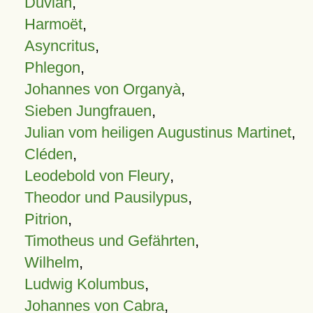
Duvian
,
Harmoët
,
Asyncritus
,
Phlegon
,
Johannes von Organyà
,
Sieben Jungfrauen
,
Julian vom heiligen Augustinus Martinet
,
Cléden
,
Leodebold von Fleury
,
Theodor und Pausilypus
,
Pitrion
,
Timotheus und Gefährten
,
Wilhelm
,
Ludwig Kolumbus
,
Johannes von Cabra
,