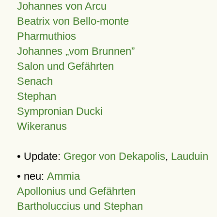
Johannes von Arcu
Beatrix von Bello-monte
Pharmuthios
Johannes
vom Brunnen
Salon und Gefährten
Senach
Stephan
Sympronian Ducki
Wikeranus
• Update:
Gregor von Dekapolis
,
Lauduin
• neu:
Ammia
Apollonius und Gefährten
Bartholuccius und Stephan